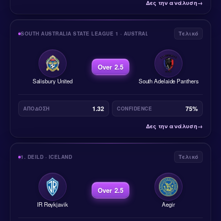
Δες την ανάλυση
→
Τελικό
SOUTH AUSTRALIA STATE LEAGUE 1 · AUSTRALIA
Over 2.5
Salisbury United
South Adelaide Panthers
1.32
75%
ΑΠΌΔΟΣΗ
CONFIDENCE
Δες την ανάλυση
→
Τελικό
1. DEILD · ICELAND
Over 2.5
IR Reykjavik
Aegir