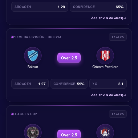
1.28
65%
ΑΠΌΔΟΣΗ
CONFIDENCE
Δες την ανάλυση
→
Τελικό
PRIMERA DIVISIÓN · BOLIVIA
Over 2.5
Bolivar
Oriente Petrolero
1.27
59%
3.1
ΑΠΌΔΟΣΗ
CONFIDENCE
XG
Δες την ανάλυση
→
Τελικό
LEAGUES CUP
Over 2.5