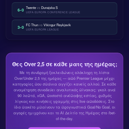
Twente
vs
Dunajska S
6-0
UEFA EUROPA CONFERENCE LEAGUE
FC Thun
vs
Vikingur Reykjavik
3-0
UEFA EUROPA LEAGUE
Θες Over 2,5 σε κάθε ματς της ημέρας;
Με τη συνδρομή ξεκλειδώνεις ολόκληρη τη λίστα
Over/Under 2,5 της ημέρας — από Premier League μέχρι
κατηγορίες που σπάνια αγγίζει κανείς αλλού. Σε κάθε
αναμέτρηση συνοδεύει αναλυτικός πίνακας: γκολ ανά
90 λεπτά, xGA, ποσοστό ανέπαφης εστίας, ρυθμός
λίγκας και κινήσεις γραμμής στις live αποδόσεις. Στο
ίδιο πακέτο μπαίνουν τα προγνωστικά Goal/No Goal, οι
αγορές ημιχρόνου και το AI Δελτίο της Ημέρας στο /bet-
of-the-day.