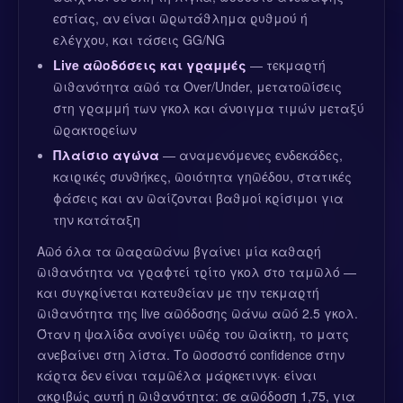
εστίας, αν είναι πρωτάθλημα ρυθμού ή
ελέγχου, και τάσεις GG/NG
Live αποδόσεις και γραμμές
— τεκμαρτή
πιθανότητα από τα Over/Under, μετατοπίσεις
στη γραμμή των γκολ και άνοιγμα τιμών μεταξύ
πρακτορείων
Πλαίσιο αγώνα
— αναμενόμενες ενδεκάδες,
καιρικές συνθήκες, ποιότητα γηπέδου, στατικές
φάσεις και αν παίζονται βαθμοί κρίσιμοι για
την κατάταξη
Από όλα τα παραπάνω βγαίνει μία καθαρή
πιθανότητα να γραφτεί τρίτο γκολ στο ταμπλό —
και συγκρίνεται κατευθείαν με την τεκμαρτή
πιθανότητα της live απόδοσης πάνω από 2.5 γκολ.
Όταν η ψαλίδα ανοίγει υπέρ του παίκτη, το ματς
ανεβαίνει στη λίστα. Το ποσοστό confidence στην
κάρτα δεν είναι ταμπέλα μάρκετινγκ· είναι
ακριβώς αυτή η πιθανότητα: σε απόδοση 1,75, για