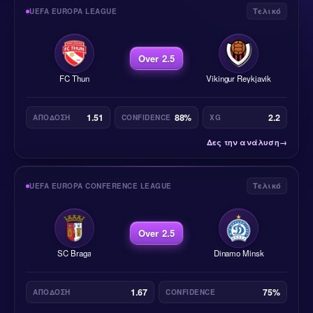
Τελικό
UEFA EUROPA LEAGUE
Over 2.5
FC Thun
Vikingur Reykjavik
1.51
88%
2.2
ΑΠΌΔΟΣΗ
CONFIDENCE
XG
Δες την ανάλυση
→
Τελικό
UEFA EUROPA CONFERENCE LEAGUE
Over 2.5
SC Braga
Dinamo Minsk
1.67
75%
ΑΠΌΔΟΣΗ
CONFIDENCE