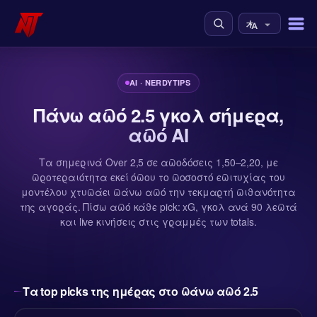
AI · NERDYTIPS
Πάνω από 2.5 γκολ σήμερα,
από AI
Τα σημερινά Over 2,5 σε αποδόσεις 1,50–2,20, με
προτεραιότητα εκεί όπου το ποσοστό επιτυχίας του
μοντέλου χτυπάει πάνω από την τεκμαρτή πιθανότητα
της αγοράς. Πίσω από κάθε pick: xG, γκολ ανά 90 λεπτά
και live κινήσεις στις γραμμές των totals.
Τα top picks της ημέρας στο πάνω από 2.5