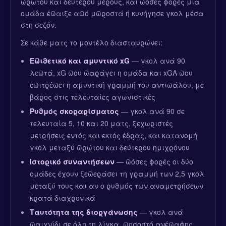
πρώτου και δεύτερου μέρους, και πόσες φορές μια
ομάδα έπαιξε από μπροστά ή κυνήγησε γκολ μέσα
στη σεζόν.
Σε κάθε ματς το μοντέλο διασταυρώνει:
Επιθετικό και αμυντικό xG
— γκολ ανά 90
λεπτά, xG που παράγει η ομάδα και xGA που
επιτρέπει η αμυντική γραμμή του αντιπάλου, με
βάρος στις τελευταίες αγωνιστικές
Ρυθμός σκοραρίσματος
— γκολ ανά 90 σε
τελευταία 5, 10 και 20 ματς, ξεχωριστές
μετρήσεις εντός και εκτός έδρας, και κατανομή
γκολ μεταξύ πρώτου και δεύτερου ημιχρόνου
Ιστορικό συναντήσεων
— πόσες φορές οι δύο
ομάδες έχουν ξεπεράσει τη γραμμή των 2,5 γκολ
μεταξύ τους και αν ο ρυθμός των αναμετρήσεων
κρατά διαχρονικά
Ταυτότητα της διοργάνωσης
— γκολ ανά
παιχνίδι σε όλη τη λίγκα, ποσοστό ανέπαφης