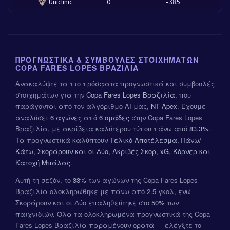
Uniclinic
0
-385
ΠΡΟΓΝΩΣΤΙΚΆ & ΣΥΜΒΟΥΛΈΣ ΣΤΟΙΧΗΜΆΤΩΝ
COPA FARES LOPES ΒΡΑΖΙΛΊΑ
Ανακαλύψτε τα πιο πρόσφατα προγνωστικά και συμβουλές
στοιχημάτων για την
Copa Fares Lopes Βραζιλία
, που
παράγονται από τον αλγόριθμο AI μας,
NT Apex
. Έχουμε
αναλύσει
6 αγώνες
από
6 ομάδες
στην Copa Fares Lopes
Βραζιλία, με ακρίβεια καλύτερου τύπου πάνω από
83.3%
.
Τα προγνωστικά καλύπτουν
Τελικό Αποτέλεσμα, Πάνω/
Κάτω, Σκοράρουν και οι Δύο, Ακριβές Σκορ, xG, Κόρνερ και
Κατοχή Μπάλας
.
Αυτή τη σεζόν, το
33%
των αγώνων της Copa Fares Lopes
Βραζιλία ολοκληρώθηκε με πάνω από 2.5 γκολ, ενώ
Σκοράρουν και οι Δύο επαληθεύτηκε στο
50%
των
παιχνιδιών. Όλα τα ολοκληρωμένα προγνωστικά της Copa
Fares Lopes Βραζιλία παραμένουν ορατά — ελέγξτε το