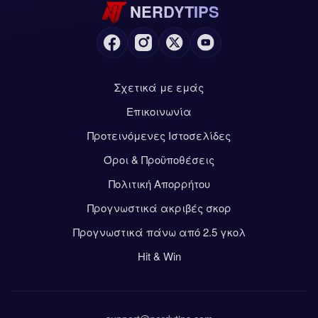
NERDYTIPS
Σχετικά με εμάς
Επικοινωνία
Προτεινόμενες Ιστοσελίδες
Όροι & Προϋποθέσεις
Πολιτική Απορρήτου
Προγνωστικά ακριβές σκορ
Προγνωστικά πάνω από 2.5 γκολ
Hit & Win