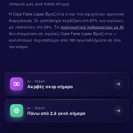
ιστορικό μας ανά πάσα στιγμή.
Η Copa Fares Lopes Βραζιλία είναι πιο σφιχτή και αμυντική
διοργάνωση. Οι γηπεδούχοι κερδίζουν στο 67% των αγώνων,
με ισοπαλίες στο 33%. Τα
προγνωστικά ποδοσφαίρου με AI
δεν σταματούν σε αγώνες Copa Fares Lopes Βραζιλία —
καλύπτουμε περισσότερα από 160 πρωταθλήματα σε όλο
τον κόσμο.
AI · TODAY
Ακριβές σκορ σήμερα
AI · TODAY
Πάνω από 2.5 γκολ σήμερα