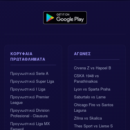
ΚΟΡΥΦΑΊΑ
ΑΓΏΝΕΣ
ΠΡΩΤΑΘΛΉΜΑΤΑ
Crvena Z vs Hapoel B
Προγνωστικά Serie A
CSKA 1948 vs
Προγνωστικά Super Liga
Panathinaikos
Προγνωστικά I Liga
Lyon vs Sparta Praha
Προγνωστικά Premier
Saburtalo vs Larne
League
Chicago Fire vs Santos
Προγνωστικά Division
Laguna
Profesional - Clausura
Zilina vs Skalica
Προγνωστικά Liga MX
Thes Sport vs Lierse S
Femenil