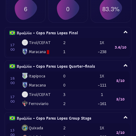
6
0
83.3%
Βραζιλία - Copa Fares Lopes Final
Tirol/CEFAT
2
1X
17
3.6/10
00
Maracana
1
-238
Βραζιλία - Copa Fares Lopes Quarter-finals
Itapipoca
0
1X
18
5/10
00
Maracana
0
-111
Tirol/CEFAT
3
1
17
5/10
00
Ferroviario
2
-161
Βραζιλία - Copa Fares Lopes Group Stage
Quixada
2
1X
13
2/10
00