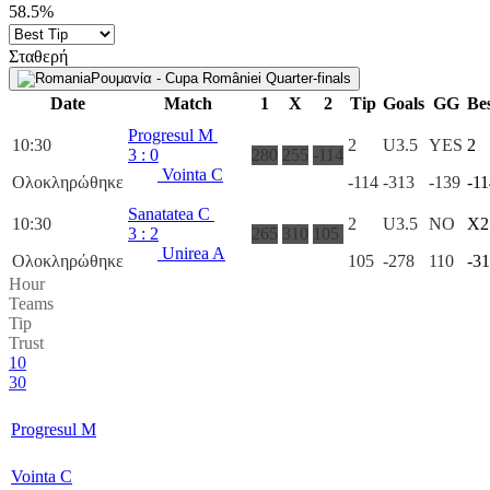
58.5%
Σταθερή
Ρουμανία - Cupa României Quarter-finals
Date
Match
1
X
2
Tip
Goals
GG
Be
Progresul M
10:30
2
U3.5
YES
2
3
:
0
280
255
-114
Vointa C
Ολοκληρώθηκε
-114
-313
-139
-11
Sanatatea C
10:30
2
U3.5
NO
X2
3
:
2
265
310
105
Unirea A
Ολοκληρώθηκε
105
-278
110
-3
Hour
Teams
Tip
Trust
10
30
Progresul M
Vointa C