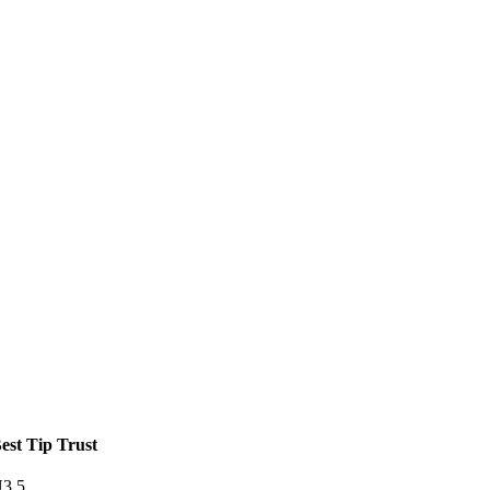
est Tip
Trust
3.5