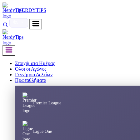
NERDYTIPS
Στοιχήματα Ημέρας
Όλοι οι Αγώνες
Γεννήτρια Δελτίων
Πρωταθλήματα
Premier League
Ligue One