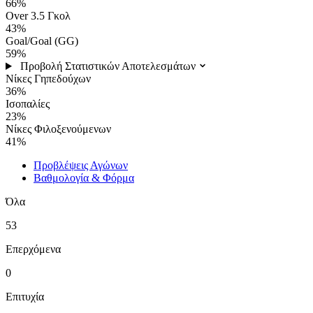
66%
Over 3.5 Γκολ
43%
Goal/Goal (GG)
59%
Προβολή Στατιστικών Αποτελεσμάτων
Νίκες Γηπεδούχων
36%
Ισοπαλίες
23%
Νίκες Φιλοξενούμενων
41%
Προβλέψεις Αγώνων
Βαθμολογία & Φόρμα
Όλα
53
Επερχόμενα
0
Επιτυχία