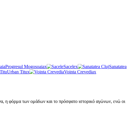
Progresul Mogosoaia
x
Sacele
x
Sanatatea
Urban Titu
x
Vointa Crevedia
x
να, η φόρμα των ομάδων και το πρόσφατο ιστορικό αγώνων, ενώ οι