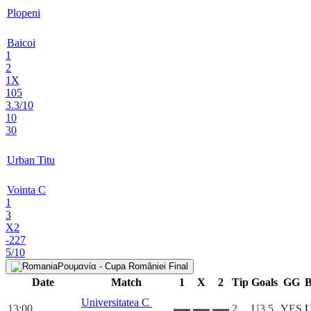
Plopeni
Baicoi
1
2
1X
105
3.3/10
10
30
Urban Titu
Vointa C
1
3
X2
-227
5/10
Ρουμανία - Cupa României Final
Date
Match
1
X
2
Tip
Goals
GG
B
Universitatea C
13:00
2
U3.5
YES
U