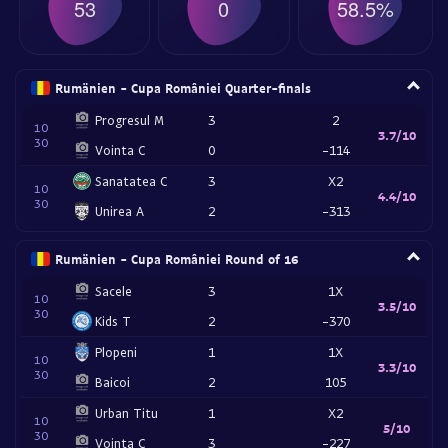
53
0
58.5%
Rumänien - Cupa României Quarter-finals
Progresul M
3
2
10
3.7/10
30
Vointa C
0
-114
Sanatatea C
3
X2
10
4.4/10
30
Unirea A
2
-313
Rumänien - Cupa României Round of 16
Sacele
3
1X
10
3.5/10
30
Kids T
2
-370
Plopeni
1
1X
10
3.3/10
30
Baicoi
2
105
Urban Titu
1
X2
10
5/10
30
Vointa C
3
-227