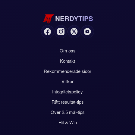
NERDYTIPS
Om oss
Kontakt
Rekommenderade sidor
Villkor
Integritetspolicy
Rätt resultat-tips
Över 2.5 mål-tips
Hit & Win