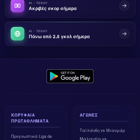
AI · TODAY
Ακριβές σκορ σήμερα
AI · TODAY
Πάνω από 2.5 γκολ σήμερα
ΚΟΡΥΦΑΊΑ
ΑΓΏΝΕΣ
ΠΡΩΤΑΘΛΉΜΑΤΑ
Ταϊλάνδη vs Μιανμάρ
Προγνωστικά Liga de
Μαλαισία vs