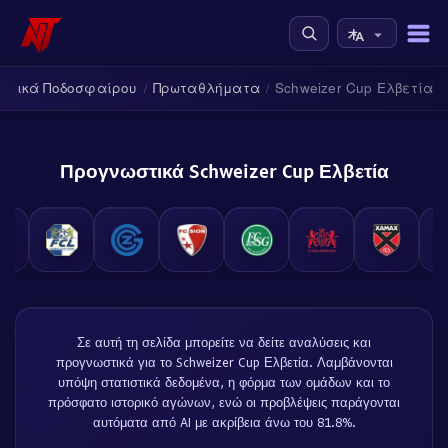
στικά Ποδοσφαίρου
Πρωταθλήματα
Schweizer Cup Ελβετία
/
/
Προγνωστικά Schweizer Cup Ελβετία
Σε αυτή τη σελίδα μπορείτε να δείτε αναλύσεις και
προγνωστικά για το Schweizer Cup Ελβετία. Λαμβάνονται
υπόψη στατιστικά δεδομένα, η φόρμα των ομάδων και το
πρόσφατο ιστορικό αγώνων, ενώ οι προβλέψεις παράγονται
αυτόματα από AI με ακρίβεια άνω του 81.8%.