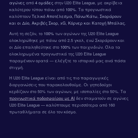
αγώνες
από
4 ομάδες
στην U20 Elite League, με ακρίβεια
καλύτερου τύπου πάνω από
100%
. Τα προγνωστικά
καλύπτουν
Τελικό Αποτέλεσμα, Πάνω/Κάτω, Σκοράρουν
και οι Δύο, Ακριβές Σκορ, xG, Κόρνερ και Κατοχή Μπάλας
.
Αυτή τη σεζόν, το
100%
των αγώνων της U20 Elite League
ολοκληρώθηκε με πάνω από 2.5 γκολ, ενώ Σκοράρουν και
οι Δύο επαληθεύτηκε στο
100%
των παιχνιδιών. Όλα τα
ολοκληρωμένα προγνωστικά της U20 Elite League
παραμένουν ορατά — ελέγξτε το ιστορικό μας ανά πάσα
στιγμή.
Η U20 Elite League είναι από τις πιο παραγωγικές
διοργανώσεις που παρακολουθούμε. Οι γηπεδούχοι
κερδίζουν στο 50% των αγώνων, με ισοπαλίες στο 50%. Τα
προγνωστικά ποδοσφαίρου με AI
δεν σταματούν σε αγώνες
U20 Elite League — καλύπτουμε περισσότερα από 160
πρωταθλήματα σε όλο τον κόσμο.