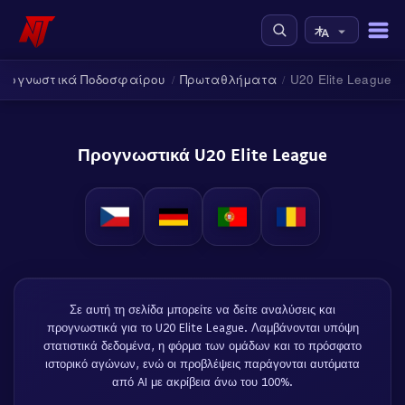
Προγνωστικά Ποδοσφαίρου
Πρωταθλήματα
U20 Elite League
/
/
Προγνωστικά U20 Elite League
Σε αυτή τη σελίδα μπορείτε να δείτε αναλύσεις και
προγνωστικά για το U20 Elite League. Λαμβάνονται υπόψη
στατιστικά δεδομένα, η φόρμα των ομάδων και το πρόσφατο
ιστορικό αγώνων, ενώ οι προβλέψεις παράγονται αυτόματα
από AI με ακρίβεια άνω του 100%.