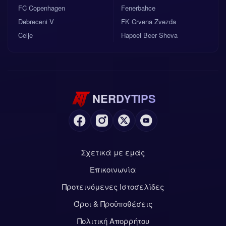
FC Copenhagen
Fenerbahce
Debreceni V
FK Crvena Zvezda
Celje
Hapoel Beer Sheva
NERDYTIPS
Σχετικά με εμάς
Επικοινωνία
Προτεινόμενες Ιστοσελίδες
Όροι & Προϋποθέσεις
Πολιτική Απορρήτου