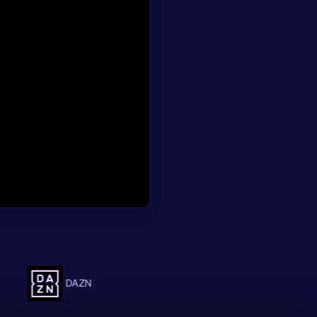
12 veces, con 5
a interesante
, sí, pero aun así
ien con ese
trar en el partido.
guion
ianza de 6.1 y
n Países Bajos
aso por vestuarios.
lice los
goles
en total, con 5
ado, lo que apunta
iones y algo de
DAZN
FlashScore
OneFootball