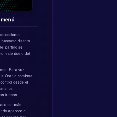
l menú
 selecciones
bastante distinto.
del partido se
ro: este duelo del
rneo. Rara vez
, la Oranje combina
 control desde el
ar a los
gos tramos.
Suele ser más
uando aparece el
e se espera que