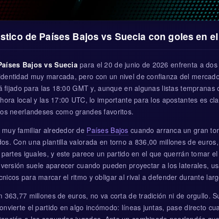
stico de Países Bajos vs Suecia con goles en e
Países Bajos vs Suecia
para el 20 de junio de 2026 enfrenta a dos
dentidad muy marcada, pero con un nivel de confianza del mercado 
tá fijado para las 18:00 GMT y, aunque en algunas listas tempranas 
hora local y las 17:00 UTC, lo importante para los apostantes es cla
los neerlandeses como grandes favoritos.
 muy familiar alrededor de
Países Bajos
cuando arranca un gran to
os. Con una plantilla valorada en torno a 836,00 millones de euros
 partes iguales, y este parece un partido en el que querrán tomar el
 versión suele aparecer cuando pueden proyectar a los laterales, us
icos para marcar el ritmo y obligar al rival a defender durante lar
n 363,77 millones de euros, no va corta de tradición ni de orgullo. 
onvierte el partido en algo incómodo: líneas juntas, pase directo c
tención a las segundas jugadas. Ante un combinado neerlandés qu