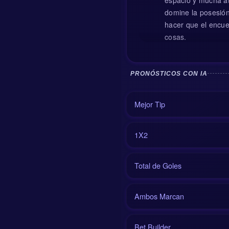
domine la posesión
hacer que el encuen
cosas.
PRONÓSTICOS CON IA
La historia probabl
lado a lado e inten
Mejor Tip
tramos sin balón y
decidirse partidos
de repente pone ner
1X2
Más allá del histor
neerlandeses busca
Total de Goles
más lento, más dire
bastante. Si los s
Ambos Marcan
naranja.
Fecha del partid
Bet Builder