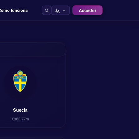
Acceder
Cómo funciona
Suecia
€363.77m