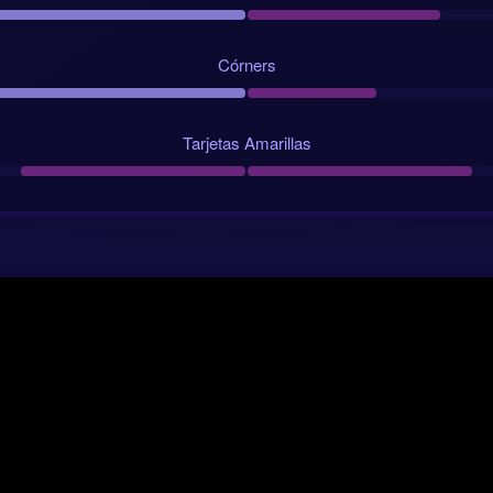
 encaja con la lectura táctica: control neerlandés, resistencia sueca
bería generar el mejor volumen de ocasiones.
Córners
Estadísticas clave de la IA
Tarjetas Amarillas
o: victoria de Países Bajos
a para el mercado 1x2: 7.2/10
oria local: 1.7
perado: 2:1
canso: 1:0
esión: Países Bajos 60%, Suecia 40%