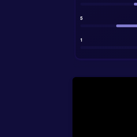
Suecia. Ese reparto
que el favorito de
5
1
Resultado previst
Nivel de confianz
Cuota para la vict
Marcador final es
Pronóstico al des
Previsión de pos