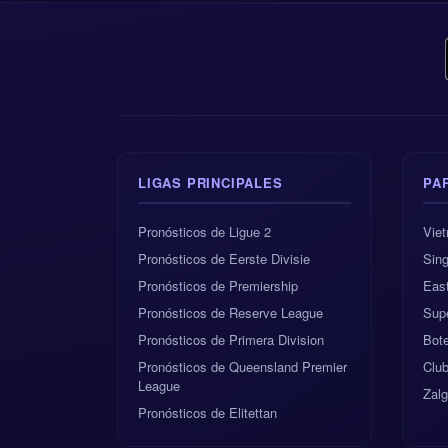
Nuestro pronóstico 
marcador correcto 
bien el área y apr
armario, mayor cap
Pronóstico principa
LIGAS PRINCIPALES
PA
Pronóstico de gole
Pronósticos de Ligue 2
Vie
Pronósticos de Eerste Divisie
Sing
Idea de marcador 
Pronósticos de Premiership
East
Pronósticos de Reserve League
Sup
Ángulo al descans
Pronósticos de Primera Division
Bote
Puede que no sea un
Pronósticos de Queensland Premier
Club
League
debería sacar adela
Zalg
Pronósticos de Elitettan
palabra.