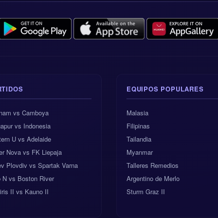
Veredicto final de NerdyTips
final de Países Bajos vs Suecia es victoria local, con una inclinació
de 2:1. Suecia tiene armas para hacer incómodo el partido, sobre t
ovecha sus momentos de transición. Pero Países Bajos cuenta con 
acidad para dominar la posesión y una estructura ofensiva más pot
l: victoria de Países Bajos a 1.7
RTIDOS
EQUIPOS POPULARES
s: Más de 1.5 goles a 1.3
tnam vs Camboya
Malasia
apur vs Indonesia
Filipinas
exacto: Países Bajos 2-1 Suecia
ern U vs Adelaide
Tailandia
er Nova vs FK Liepaja
Myanmar
o: Países Bajos ganando 1-0
v Plovdiv vs Spartak Varna
Talleres Remedios
 paseo para la Oranje, pero si juega a su nivel, este es el tipo de
 N vs Boston River
Argentino de Merlo
nte. Suecia puede hacerlos sufrir; aun así, Países Bajos debería te
iris II vs Kauno II
Sturm Graz II