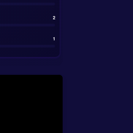
 y un partido en el
2
1