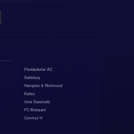
n hacia un
odo si defiende
más fondo de
ente.
Floridsdorfer AC
Salisbury
Hampton & Richmond
Kalisz
Unia Swarzedz
 partido que
FC Botosani
ner la última
Corvinul H