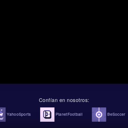
 añaden más forma al guion. Se proyecta que Países Bajos dispare 
res palos. Suecia debería firmar 8 tiros, con 4 a portería. Eso result
 Suecia no va a ser un invitado pasivo. Puede tener menos llegadas
ba al portero cuando encuentre metros para salir. Un 2:1 encaja b
landeses generan más, pero Suecia también encuentra la forma de en
rcado de goles totales: por qué el over 1.5 encaja con el 
ás/menos goles, nuestra IA apunta al over 1.5 goles, con una conf
s la apuesta más atrevida, pero sí encaja con el ritmo esperado. Co
0 al descanso, Suecia podría verse obligada a soltarse más tras el p
espacios para ambos equipos, y es una buena noticia para quien ana
Confían en nosotros:
rners también respalda la presión neerlandesa: 7 saques de esquina 
y 2 para Suecia. Las tarjetas amarillas se estiman en 1 para cada l
titivo pero no descontrolado. En resumen, esperamos control, ocas
oSports
PlanetFootball
BeSoccer
ro no una lluvia de tarjetas.