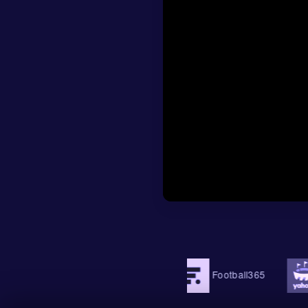
Los datos de tiros
remates entre los t
porque sugiere que
puede poner a prue
contexto: los neer
Me
En el mercado de m
cuota de 1.3. No e
previsto para ir 1:
Eso debería abrir 
totales
.
La previsión de có
para Países Bajos 
a un partido compe
OneFootball
Football365
Yaho
mordiente sueca, pe