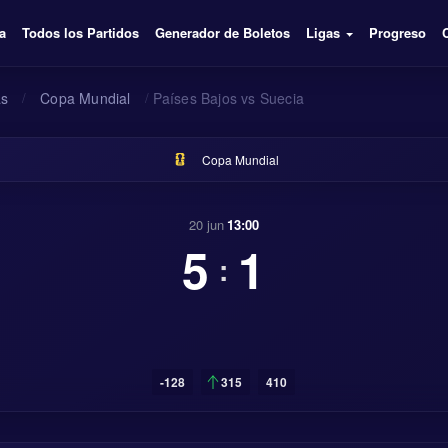
a
Todos los Partidos
Generador de Boletos
Ligas
Progreso
as
/
Copa Mundial
/
Países Bajos vs Suecia
Copa Mundial
20 jun
13:00
5
1
:
-128
315
410