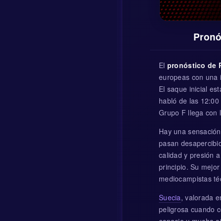
Pronó
El
pronóstico de 
europeas con una i
El saque inicial es
habló de las 12:00 
Grupo F llega con 
Hay una sensación
pasan desapercibid
calidad y presión a
principio. Su mejor
mediocampistas técn
Suecia
, valorada e
peligrosa cuando c
espacio y mucha a