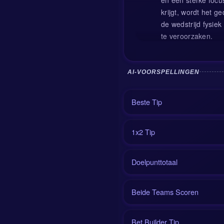
krijgt, wordt het 
de wedstrijd fysie
te veroorzaken.
AI-VOORSPELLINGEN
Het scenario is mak
links naar rechts 
Beste Tip
Zweden zal ondert
omschakelmomenten 
Nederlandse steekp
1x2 Tip
Qua speelstijl en n
Nederlanders willen
Doelpunttotaal
directer en minder
openbreken. Houdt 
Beide Teams Scoren
Oranje-shirt.
Wedstrijddatum
Bet Builder Tip