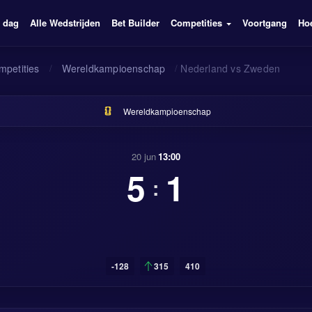
 dag
Alle Wedstrijden
Bet Builder
Competities
Voortgang
Hoe
mpetities
/
Wereldkampioenschap
/
Nederland vs Zweden
Wereldkampioenschap
20 jun
13:00
5
1
:
-128
315
410