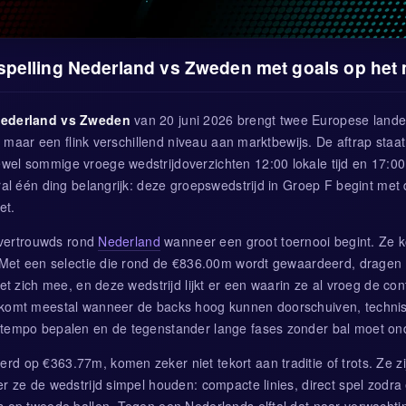
spelling Nederland vs Zweden met goals op het
Nederland vs Zweden
van 20 juni 2026 brengt twee Europese land
it, maar een flink verschillend niveau aan marktbewijs. De aftrap staa
el sommige vroege wedstrijdoverzichten 12:00 lokale tijd en 17:0
oral één ding belangrijk: deze groepswedstrijd in Groep F begint me
et.
s vertrouwds rond
Nederland
wanneer een groot toernooi begint. Ze 
. Met een selectie die rond de €836.00m wordt gewaardeerd, dragen
met zich mee, en deze wedstrijd lijkt er een waarin ze al vroeg de con
 komt meestal wanneer de backs hoog kunnen doorschuiven, techni
 tempo bepalen en de tegenstander lange fases zonder bal moet on
rd op €363.77m, komen zeker niet tekort aan traditie of trots. Ze z
r ze de wedstrijd simpel houden: compacte linies, direct spel zodra 
s op tweede ballen. Tegen een Nederlands elftal dat naar verwachtin