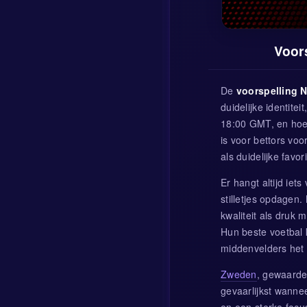
Voor
De
voorspelling 
duidelijke identite
18:00 GMT, en hoew
is voor bettors vo
als duidelijke favori
Er hangt altijd iet
stilletjes opdagen
kwaliteit als druk 
Hun beste voetbal
middenvelders het
Zweden
, gewaardee
gevaarlijkst wannee
en een sterke focu