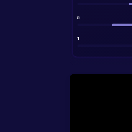
Nederlandse contro
moeten creëren.
5
1
Verwacht resultaa
Betrouwbaarheid 
Odds voor thuisz
Verwachte eindst
Voorspelling rusts
Balbezitprognos