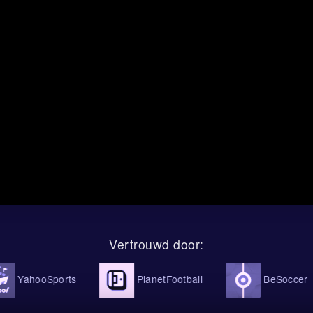
n het verhaal nog wat meer vorm. Nederland wordt geprojecteerd o
 Zweden zou uitkomen op 8 schoten, met 4 op doel. Dat is interess
den niet alleen maar tegenhouden. Ze krijgen misschien minder aa
og steeds testen zodra ze doorkomen. Een 2:1-eindstand past daar
meer, maar Zweden vindt toch ook zijn momenten in de wedstrijd.
Total goals-markt: waarom over 1.5 past bij het script
-markt wijst onze AI naar over 1.5 goals, met een vertrouwen van 6
t gedurfde notering, maar wel eentje die past bij het verwachte weds
pelde 1:0-voorsprong bij rust zal Zweden na de pauze mogelijk mee
u er meer ruimte ontstaan voor beide ploegen, en dat is goed nie
s
kijkt.
Vertrouwd door:
ose ondersteunt de Nederlandse druk: in totaal 7 corners, waarva
Het aantal gele kaarten wordt op 1 per ploeg geschat, wat wijst op 
l te veel chaos. Simpel gezegd verwachten we controle, kansen en
oSports
PlanetFootball
BeSoccer
 geen kaartenregen.