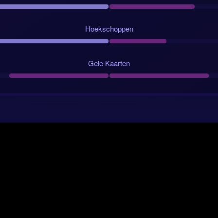
le, Zweedse weerstand en een wedstrijd waarin de favoriet de bet
Hoekschoppen
Belangrijkste AI-wedstrijdstatistieken
Gele Kaarten
t: overwinning Nederland
voor 1x2-markt: 7.2/10
ege: 1.7
and: 2:1
tand: 1:0
e: Nederland 60%, Zweden 40%