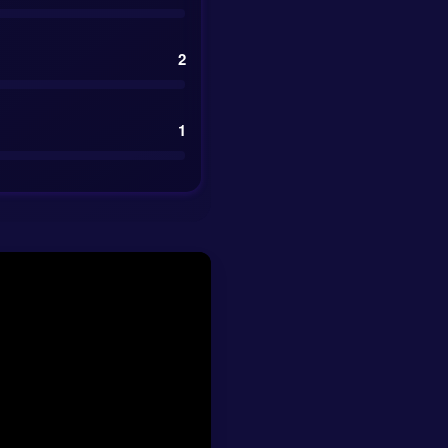
ere kansen zou
2
1