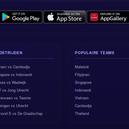
Eindoordeel van NerdyTips
 voorspelling Nederland vs Zweden is een thuiszege, met een neigin
den heeft de middelen om het lastig te maken, zeker als het de zes
omenten serieus neemt. Maar Nederland heeft meer diepte, meer ba
nvalsbasis.
d wint aan 1.7
DSTRIJDEN
POPULAIRE TEAMS
5 goals aan 1.3
tnam vs Cambodja
Maleisië
apore vs Indonesië
Filipijnen
ee: Nederland 2-1 Zweden
sse vs Waalwijk
Singapore
 vs Jong Utrecht
Indonesië
nd leidt met 1-0
renveen vs Twente
Vietnam
n geen wandeling in het park voor de Oranje, maar als ze op niveau s
ingen vs Utrecht
Cambodja
wedstrijd dat ze moeten winnen. Zweden kan ze het lastig maken; N
mond S vs De Graafschap
Thailand
het laatste woord moeten hebben.