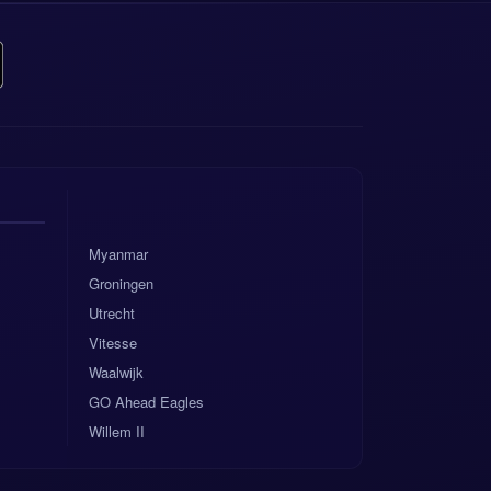
g naar een correcte
tien goed verdedigt
lbezitpotentieel
Myanmar
Groningen
Utrecht
Vitesse
Waalwijk
pelen, is dit
GO Ahead Eagles
ederland zou
Willem II