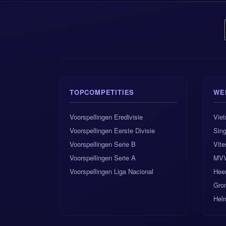
Onze uiteindelijke
score van 2:1. Zwe
en zijn omschakelm
en een sterkere aa
Hoofdtip: Nederlan
TOPCOMPETITIES
WE
Goals-tip: Over 1.
Voorspellingen Eredivisie
Vie
Voorspellingen Eerste Divisie
Sing
Correcte score-id
Voorspellingen Serie B
Vite
Voorspellingen Serie A
MVV
Ruststand: Nederla
Voorspellingen Liga Nacional
Hee
Het wordt misschie
Gron
precies het soort 
Hel
uiteindelijk toch 