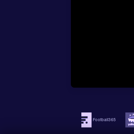
De schotdata geve
waarvan 5 op doel.
suggereert dat Zwe
kunnen de keeper n
Nederland creëert 
Voor de under/over
Het is niet de mees
Nederland op voors
nemen. Daardoor zo
totaal aantal goal
Ook de cornerprogn
en 2 voor Zweden. 
wedstrijd zonder a
OneFootball
Football365
Yaho
venijnigheid, maar