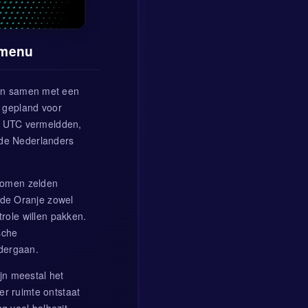
 menu
en samen met een
t gepland voor
0 UTC vermeldden,
t de Nederlanders
komen zelden
 de Oranje zowel
trole willen pakken.
sche
dergaan.
ijn meestal het
er ruimte ontstaat
g veel balbezit