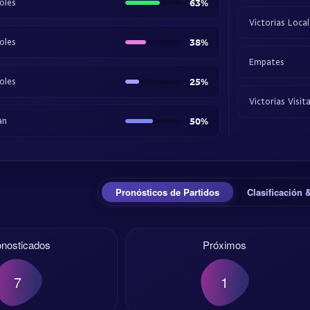
oles
63%
Victorias Local
oles
38%
Empates
oles
25%
Victorias Visit
an
50%
Pronósticos de Partidos
Clasificación
onosticados
Próximos
7
1