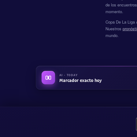
de los encuentros
momento.
Copa De La Liga 
Nuestros
pronósti
mundo.
AI · TODAY
Marcador exacto hoy