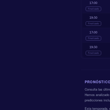
17:00
Finalizado
19:30
Finalizado
17:00
Finalizado
19:30
Finalizado
PRONÓSTICO
Consulta las últi
Hemos analizad
predicciones inc
Esta temporada, 