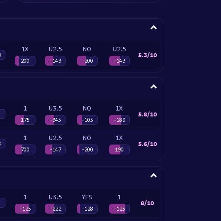
1X
U2.5
NO
U2.5
5.3/10
3
200
-143
-200
-143
1
U3.5
NO
1X
5.8/10
175
-345
-105
-189
1
U2.5
NO
1X
5.6/10
8
700
-147
-200
190
1
U3.5
YES
1
8/10
-125
-222
-128
-125