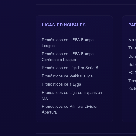
LIGAS PRINCIPALES
PA
Pronósticos de UEFA Europa
Mala
League
Tai
Pronósticos de UEFA Europa
Bor
Conference League
Bohe
Pronósticos de Liga Pro Serie B
FC 
Pronósticos de Veikkausliiga
Tra
Pronósticos de 1 Lyga
Kvi
Pronósticos de Liga de Expansión
MX
Pronósticos de Primera División -
Apertura