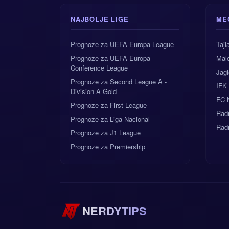
NAJBOLJE LIGE
ME
Prognoze za UEFA Europa League
Tajl
Prognoze za UEFA Europa
Male
Conference League
Jagi
Prognoze za Second League A -
IFK
Division A Gold
FC 
Prognoze za First League
Radn
Prognoze za Liga Nacional
Rad
Prognoze za J1 League
Prognoze za Premiership
NERDYTIPS