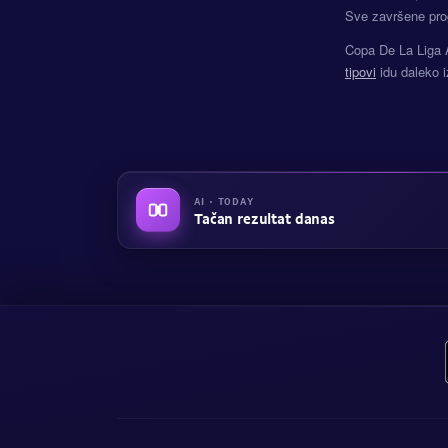
Sve završene prog
Copa De La Liga 
tipovi
idu daleko 
AI · TODAY
Tačan rezultat danas