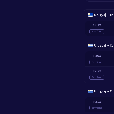
Urugvaj - Co
18:30
Završeno
Urugvaj - Co
17:00
Završeno
19:30
Završeno
Urugvaj - Co
19:30
Završeno