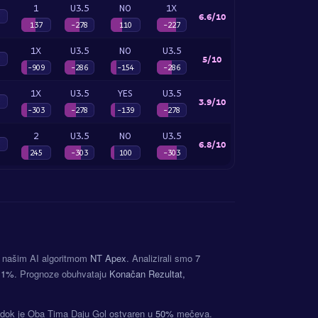
1
U3.5
NO
1X
6.6/10
137
-278
110
-227
1X
U3.5
NO
U3.5
5/10
-909
-286
-154
-286
1X
U3.5
YES
U3.5
3.9/10
-303
-278
-139
-278
2
U3.5
NO
U3.5
6.8/10
245
-303
100
-303
e našim AI algoritmom
NT Apex
. Analizirali smo
7
.1%
. Prognoze obuhvataju
Konačan Rezultat,
 dok je Oba Tima Daju Gol ostvaren u
50%
mečeva.