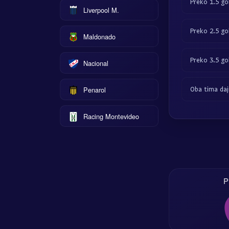
Preko 1.5 go
Liverpool M.
Preko 2.5 go
Maldonado
Preko 3.5 go
Nacional
Penarol
Oba tima daj
Racing Montevideo
P