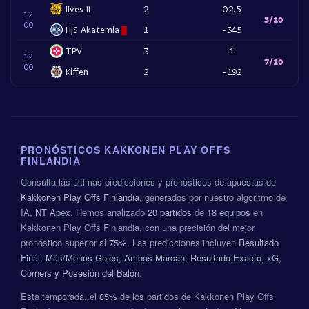
Ilves II
2
O2.5
12
3/10
00
HJS Akatemia
1
-345
TPV
3
1
12
7/10
00
Kiffen
2
-192
PRONÓSTICOS KAKKONEN PLAY OFFS
FINLANDIA
Consulta las últimas predicciones y pronósticos de apuestas de
Kakkonen Play Offs Finlandia
, generados por nuestro algoritmo de
IA,
NT Apex
. Hemos analizado
20 partidos
de
18 equipos
en
Kakkonen Play Offs Finlandia, con una precisión del mejor
pronóstico superior al
75%
. Las predicciones incluyen
Resultado
Final, Más/Menos Goles, Ambos Marcan, Resultado Exacto, xG,
Córners y Posesión del Balón
.
Esta temporada, el
85%
de los partidos de Kakkonen Play Offs