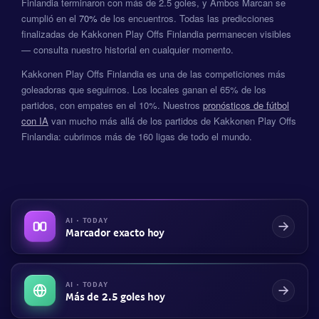
Finlandia terminaron con más de 2.5 goles, y Ambos Marcan se
cumplió en el
70%
de los encuentros. Todas las predicciones
finalizadas de Kakkonen Play Offs Finlandia permanecen visibles
— consulta nuestro historial en cualquier momento.
Kakkonen Play Offs Finlandia es una de las competiciones más
goleadoras que seguimos. Los locales ganan el 65% de los
partidos, con empates en el 10%. Nuestros
pronósticos de fútbol
con IA
van mucho más allá de los partidos de Kakkonen Play Offs
Finlandia: cubrimos más de 160 ligas de todo el mundo.
AI · TODAY
Marcador exacto hoy
AI · TODAY
Más de 2.5 goles hoy