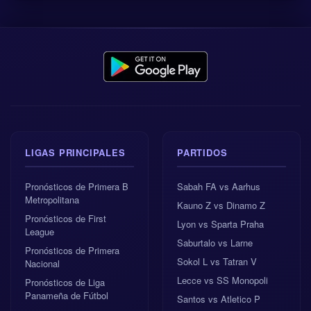
LIGAS PRINCIPALES
PARTIDOS
Pronósticos de Primera B
Sabah FA vs Aarhus
Metropolitana
Kauno Z vs Dinamo Z
Pronósticos de First
Lyon vs Sparta Praha
League
Saburtalo vs Larne
Pronósticos de Primera
Sokol L vs Tatran V
Nacional
Lecce vs SS Monopoli
Pronósticos de Liga
Panameña de Fútbol
Santos vs Atletico P