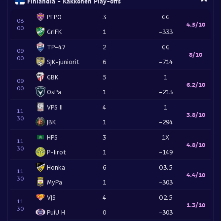
Finlandia - Kakkonen Play-offs
PEPO
3
GG
08
4.5/10
00
GrIFK
1
-333
TP-47
2
GG
09
8/10
00
SJK-juniorit
6
-714
GBK
5
1
09
6.2/10
00
OsPa
1
-213
VPS II
4
1
11
3.8/10
30
JBK
1
-294
HPS
3
1X
11
4.8/10
30
P-Iirot
1
-149
Honka
6
O3.5
11
4.4/10
30
MyPa
1
-303
VJS
4
O2.5
11
1.3/10
30
PuiU H
0
-303