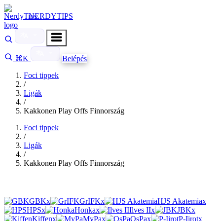
NERDYTIPS
⌘K
Belépés
Foci tippek
/
Ligák
/
Kakkonen Play Offs Finnország
Foci tippek
/
Ligák
/
Kakkonen Play Offs Finnország
GBK
x
GrIFK
x
HJS Akatemia
x
HPS
x
Honka
x
Ilves II
x
JBK
x
Kiffen
x
MyPa
x
OsPa
x
P-Iirot
x