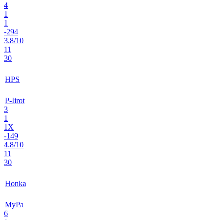
4
1
1
-294
3.8/10
11
30
HPS
P-Iirot
3
1
1X
-149
4.8/10
11
30
Honka
MyPa
6