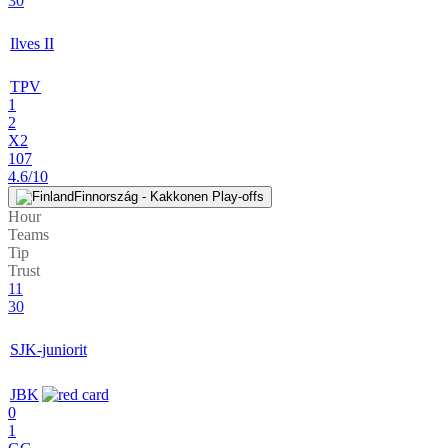
30
Ilves II
TPV
1
2
X2
107
4.6/10
Finnország - Kakkonen Play-offs
Hour
Teams
Tip
Trust
11
30
SJK-juniorit
JBK
0
1