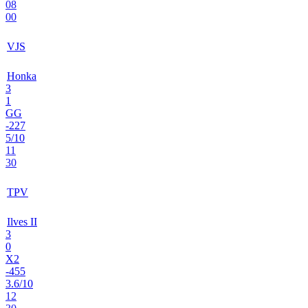
08
00
VJS
Honka
3
1
GG
-227
5/10
11
30
TPV
Ilves II
3
0
X2
-455
3.6/10
12