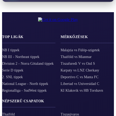
TOP LIGÁK
MÉRKŐZÉSEK
NB I tippek
Malajzia vs Fülöp-szigetek
NB III - Northeast tippek
Thaiföld vs Mianmar
Division 2 - Norra Götaland tippek
Tiszafuredi V vs Ozd S
Serie D tippek
Karpaty vs LNZ Cherkasy
2. SNL tippek
Deportivo C vs Manta FC
National League - North tippek
Libertad vs Universidad C
Regionalliga - SudWest tippek
KI Klaksvik vs HB Torshavn
NÉPSZERŰ CSAPATOK
Thaiföld
Tiszaujvaros