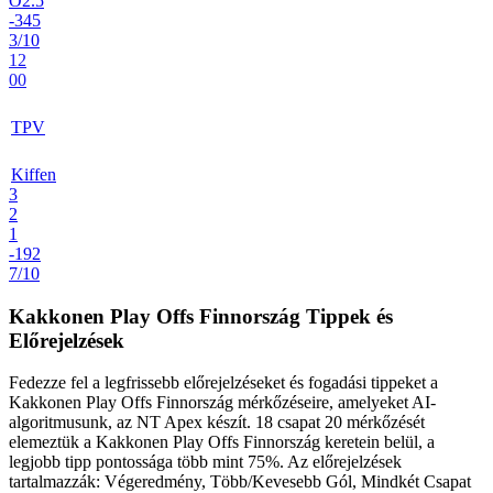
O2.5
-345
3/10
12
00
TPV
Kiffen
3
2
1
-192
7/10
Kakkonen Play Offs Finnország Tippek és
Előrejelzések
Fedezze fel a legfrissebb előrejelzéseket és fogadási tippeket a
Kakkonen Play Offs Finnország
mérkőzéseire, amelyeket AI-
algoritmusunk, az
NT Apex
készít.
18 csapat
20 mérkőzését
elemeztük a Kakkonen Play Offs Finnország keretein belül, a
legjobb tipp pontossága több mint
75%
. Az előrejelzések
tartalmazzák:
Végeredmény, Több/Kevesebb Gól, Mindkét Csapat