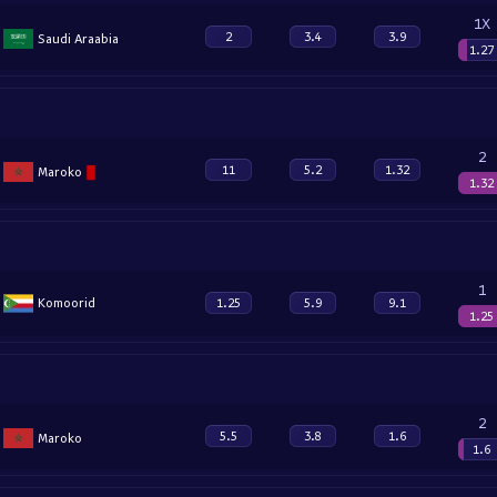
1X
2
3.4
3.9
Saudi Araabia
1.27
2
11
5.2
1.32
Maroko
1.32
1
Komoorid
1.25
5.9
9.1
1.25
2
5.5
3.8
1.6
Maroko
1.6