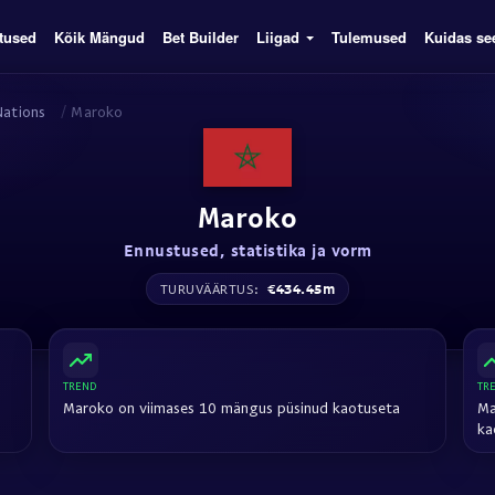
tused
Kõik Mängud
Bet Builder
Liigad
Tulemused
Kuidas se
Nations
/
Maroko
Maroko
Ennustused, statistika ja vorm
€434.45m
TURUVÄÄRTUS:
TREND
TR
Maroko on viimases 10 mängus püsinud kaotuseta
Ma
ka