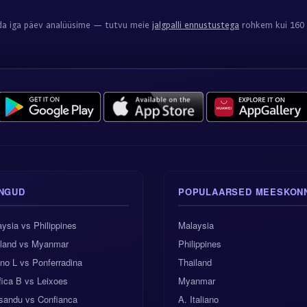
da iga päev analüüsime — tutvu meie
jalgpalli ennustustega
rohkem kui 160 l
NGUD
POPULAARSED MEESKON
ysia vs Philippines
Malaysia
iland vs Myanmar
Philippines
no L vs Ponferradina
Thailand
ica B vs Leixoes
Myanmar
sandu vs Confianca
A. Italiano