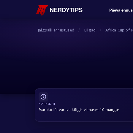
NERDYTIPS
Päeva ennus
Jalgpalli ennustused
/
Liigad
/
Africa Cup of 
KEY INSIGHT
Maroko lõi värava kõigis viimases 10 mängus