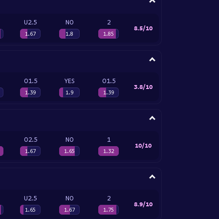
U2.5
NO
2
8.5/10
1.67
1.8
1.85
O1.5
YES
O1.5
3.8/10
1.39
1.9
1.39
O2.5
NO
1
10/10
1.67
1.65
1.32
U2.5
NO
2
8.9/10
1.65
1.67
1.75