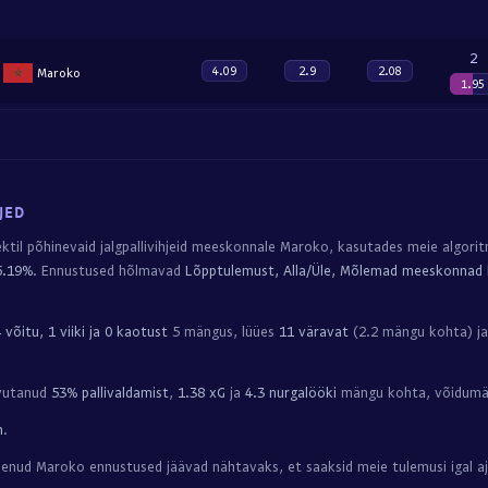
2
4.09
2.9
2.08
Maroko
1.95
JED
ektil põhinevaid jalgpallivihjeid meeskonnale Maroko, kasutades meie algori
6.19%
. Ennustused hõlmavad
Lõpptulemust, Alla/Üle, Mõlemad meeskonnad l
 võitu, 1 viiki ja 0 kaotust
5 mängus, lüües
11 väravat
(2.2 mängu kohta) ja
avutanud
53% pallivaldamist
,
1.38 xG
ja
4.3 nurgalööki
mängu kohta, võidum
m
.
enud Maroko ennustused jäävad nähtavaks, et saaksid meie tulemusi igal aj