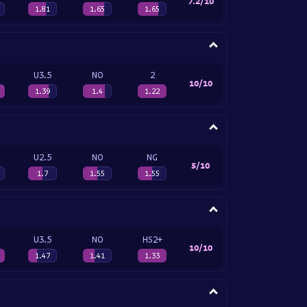
7.2/10
1.81
1.65
1.65
U3.5
NO
2
10/10
1.39
1.4
1.22
U2.5
NO
NG
5/10
1.7
1.55
1.55
U3.5
NO
HS2+
10/10
1.47
1.41
1.33