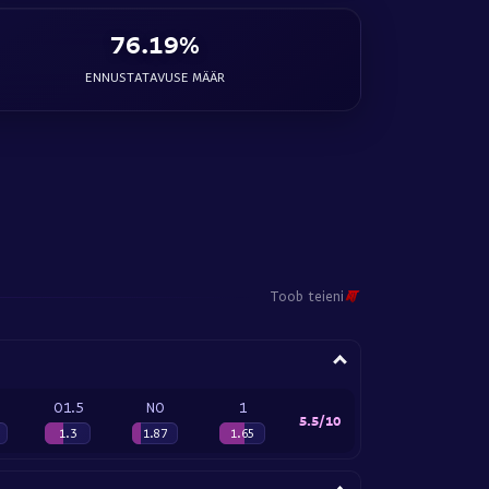
76.19%
ENNUSTATAVUSE MÄÄR
Toob teieni
O1.5
NO
1
5.5/10
1.3
1.87
1.65