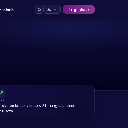
Logi sisse
e toimib
END
roko on kodus viimases 21 mängus püsinud
otuseta