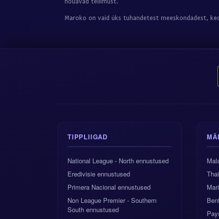
nõuavad tellimust.
Maroko on vaid üks tuhandetest meeskondadest, ke
TIPPLIIGAD
MÄ
National League - North ennustused
Mala
Eredivisie ennustused
Tha
Primera Nacional ennustused
Mari
Non League Premier - Southern
Benf
South ennustused
Pay