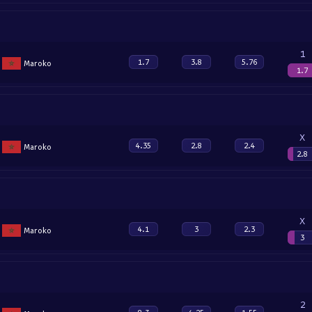
1
1.7
3.8
5.76
Maroko
1.7
X
4.35
2.8
2.4
Maroko
2.8
X
4.1
3
2.3
Maroko
3
2