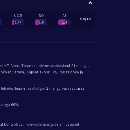
U2.5
NO
AS
5.5/10
1.47
1.6
1.3
tmi
NT Apex
. Tänaseks oleme analüüsinud
21 mängu
,
öövad värava, Täpset skoori, xG, Nurgalööke ja
 lubades lüüa 4, sealhulgas
2 mängu väravat sisse
ääraga
60%
.
al kontrollida. Tulevaste mängude ennustused