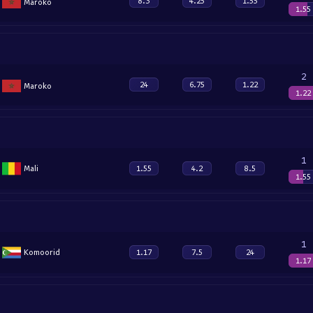
8.3
4.25
1.55
Maroko
1.55
2
24
6.75
1.22
Maroko
1.22
1
Mali
1.55
4.2
8.5
1.55
1
Komoorid
1.17
7.5
24
1.17