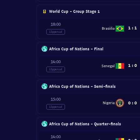
World Cup - Group Stage 1
18:00
1
:
1
Brasiilia
Lõppenud
Africa Cup of Nations - Final
14:00
1
:
0
Senegal
Lõppenud
Africa Cup of Nations - Semi-finals
15:00
0
:
0
Nigeria
Lõppenud
Africa Cup of Nations - Quarter-finals
14:00