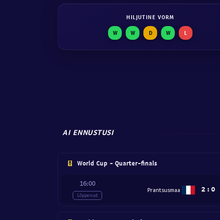
HILJUTINE VORM
W
W
D
W
L
AI ENNUSTUSI
World Cup - Quarter-finals
16:00
2
:
0
Prantsusmaa
Lõppenud