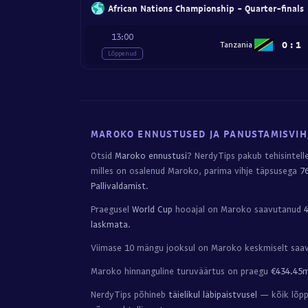
African Nations Championship - Quarter-finals
13:00
0
:
1
Tanzania
Lõppenud
MAROKO ENNUSTUSED JA PANUSTAMISVIH
Otsid
Maroko ennustusi
? NerdyTips pakub tehisintell
milles on osalenud Maroko, parima vihje täpsusega
7
Pallivaldamist
.
Praegusel
World Cup
hooajal on Maroko saavutanud
4
laskmata
.
Viimase 10 mängu jooksul on Maroko keskmiselt sa
Maroko hinnanguline turuväärtus on praegu
€434.45
NerdyTips põhineb
täielikul läbipaistvusel
— kõik lõpp