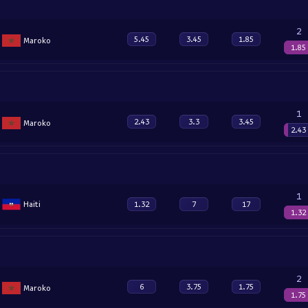
2
5.45
3.45
1.85
Maroko
1.85
1
2.43
3.3
3.45
Maroko
2.43
1
Haiti
1.32
7
17
1.32
2
6
3.75
1.75
Maroko
1.75