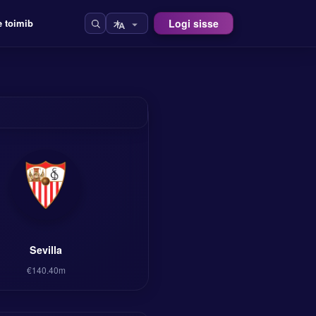
Logi sisse
e toimib
Sevilla
€140.40m