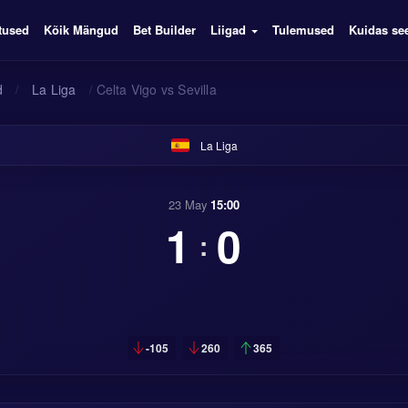
tused
Kõik Mängud
Bet Builder
Liigad
Tulemused
Kuidas se
d
/
La Liga
/
Celta Vigo vs Sevilla
La Liga
23 May
15:00
1
0
:
-105
260
365