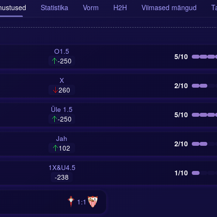
nustused
Statistika
Vorm
H2H
Viimased mängud
T
O1.5
5/10
-250
X
2/10
260
Üle 1.5
5/10
-250
Jah
2/10
102
1X&U4.5
1/10
-238
1:1