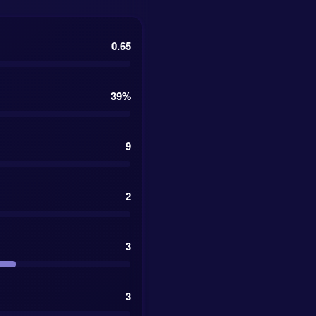
0.65
39%
9
2
3
3