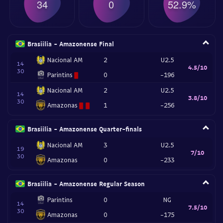
34
0
52.9%
Brasiilia - Amazonense Final
Nacional AM
2
U2.5
14
4.5/10
30
Parintins
0
-196
Nacional AM
2
U2.5
14
3.8/10
30
Amazonas
1
-256
Brasiilia - Amazonense Quarter-finals
Nacional AM
3
U2.5
19
7/10
30
Amazonas
0
-233
Brasiilia - Amazonense Regular Season
Parintins
0
NG
14
7.5/10
30
Amazonas
0
-175