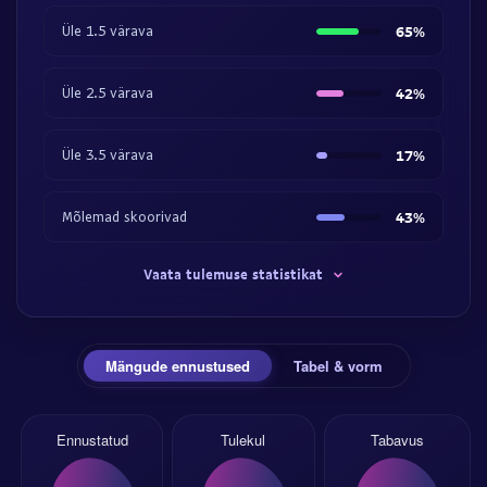
Üle 1.5 värava
65%
Üle 2.5 värava
42%
Üle 3.5 värava
17%
Mõlemad skoorivad
43%
Vaata tulemuse statistikat
Mängude ennustused
Tabel & vorm
Ennustatud
Tulekul
Tabavus