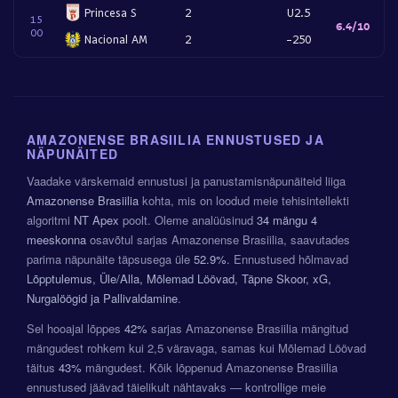
Princesa S
2
U2.5
15
6.4/10
00
Nacional AM
2
-250
AMAZONENSE BRASIILIA ENNUSTUSED JA
NÄPUNÄITED
Vaadake värskemaid ennustusi ja panustamisnäpunäiteid liiga
Amazonense Brasiilia
kohta, mis on loodud meie tehisintellekti
algoritmi
NT Apex
poolt. Oleme analüüsinud
34 mängu
4
meeskonna
osavõtul sarjas Amazonense Brasiilia, saavutades
parima näpunäite täpsusega üle
52.9%
. Ennustused hõlmavad
Lõpptulemus, Üle/Alla, Mõlemad Löövad, Täpne Skoor, xG,
Nurgalöögid ja Pallivaldamine
.
Sel hooajal lõppes
42%
sarjas Amazonense Brasiilia mängitud
mängudest rohkem kui 2,5 väravaga, samas kui Mõlemad Löövad
täitus
43%
mängudest. Kõik lõppenud Amazonense Brasiilia
ennustused jäävad täielikult nähtavaks — kontrollige meie