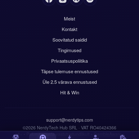
Meist
Kontakt
Soovitatud saidid
Tingimused
Privaatsuspoliitika
Täpse tulemuse ennustused
Üle 2.5 värava ennustused
Hit & Win
support@nerdytips.com
©2026 NerdyTech Hub SRL · VAT RO40424366
18+ • Palun panusta vastutustundlikult •
GambleAware
•