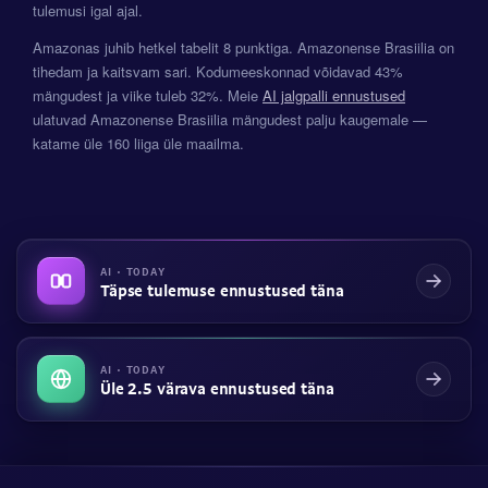
tulemusi igal ajal.
Amazonas juhib hetkel tabelit 8 punktiga. Amazonense Brasiilia on
tihedam ja kaitsvam sari. Kodumeeskonnad võidavad 43%
mängudest ja viike tuleb 32%. Meie
AI jalgpalli ennustused
ulatuvad Amazonense Brasiilia mängudest palju kaugemale —
katame üle 160 liiga üle maailma.
AI · TODAY
Täpse tulemuse ennustused täna
AI · TODAY
Üle 2.5 värava ennustused täna