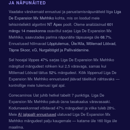
JA NÄPUNÄITED
Vaadake värskemaid ennustusi ja panustamisnäpunäiteid liiga
Liga
De Expansion Mx Mehhiko
kohta, mis on loodud meie
tehisintellekti algoritmi
NT Apex
poolt. Oleme analüüsinud
601
mängu
14 meeskonna
osavõtul sarjas Liga De Expansion Mx
Mehhiko, saavutades parima näpunäite täpsusega üle
68.7%
.
Ennustused hõlmavad
Lõpptulemus, Üle/Alla, Mõlemad Löövad,
Täpne Skoor, xG, Nurgalöögid ja Pallivaldamine
.
Sel hooajal lõppes
47%
sarjas Liga De Expansion Mx Mehhiko
mängitud mängudest rohkem kui 2,5 väravaga, samas kui
Mõlemad Löövad täitus
52%
mängudest. Kõik lõppenud Liga De
Expansion Mx Mehhiko ennustused jäävad täielikult nähtavaks —
kontrollige meie tulemusi igal ajal.
Correcaminos Uat juhib hetkel tabelit 7 punktiga. Liga De
Expansion Mx Mehhiko pakub üsna tasakaalus väravasaaki.
Kodumeeskonnad võidavad 47% mängudest ja viike tuleb 28%.
Meie
AI jalgpalli ennustused
ulatuvad Liga De Expansion Mx
Mehhiko mängudest palju kaugemale — katame üle 160 liiga üle
maailma.