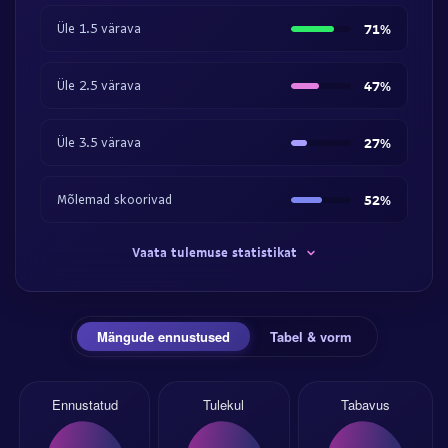
Üle 1.5 värava
71%
Üle 2.5 värava
47%
Üle 3.5 värava
27%
Mõlemad skoorivad
52%
Vaata tulemuse statistikat
Mängude ennustused
Tabel & vorm
Ennustatud
Tulekul
Tabavus