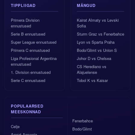
TIPPLIIGAD
MÄNGUD
Primera Division
Kairat Almaty vs Levski
ennustused
Sofia
Serie B ennustused
Sturm Graz vs Fenerbahce
Super League ennustused
Lyon vs Sparta Praha
Primera C ennustused
Bodo/Glimt vs Union S
Liga Profesional Argentina
Johor D vs Chelsea
ennustused
CS Herediano vs
1. Division ennustused
Alajuelense
Serie C ennustused
Tobol K vs Kaisar
POPULAARSED
MEESKONNAD
Fenerbahce
Celje
Bodo/Glimt
Ararat-Armenia