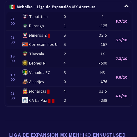
Mehhiko - Liga de Expansión MX Apertura
Tepatitlan
0
1
21
5.7/10
00
Durango
1
-125
Mineros Z
3
O2.5
21
3.5/10
00
Correcaminos U
3
-167
Tlaxcala
2
1X
18
7.3/10
00
Leones N
4
-500
Venados FC
3
HS
19
6.8/10
00
Alebrijes
0
-476
Monarcas
4
U3.5
21
4.6/10
00
CA La Paz
2
-238
LIGA DE EXPANSION MX MEHHIKO ENNUSTUSED