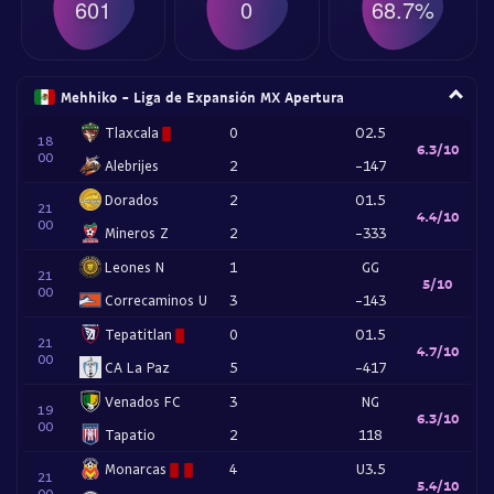
601
0
68.7%
Mehhiko - Liga de Expansión MX Apertura
Tlaxcala
0
O2.5
18
6.3/10
00
Alebrijes
2
-147
Dorados
2
O1.5
21
4.4/10
00
Mineros Z
2
-333
Leones N
1
GG
21
5/10
00
Correcaminos U
3
-143
Tepatitlan
0
O1.5
21
4.7/10
00
CA La Paz
5
-417
Venados FC
3
NG
19
6.3/10
00
Tapatio
2
118
Monarcas
4
U3.5
21
5.4/10
00