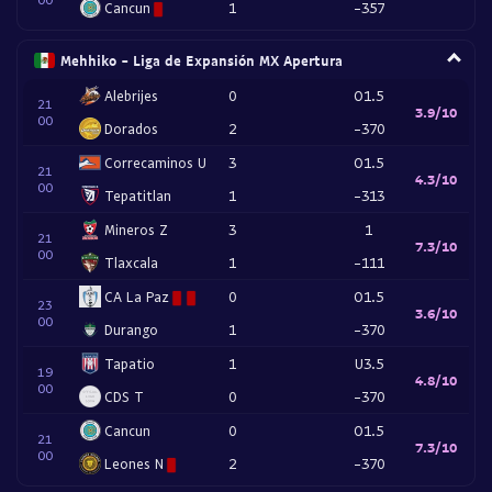
Cancun
1
-357
Mehhiko - Liga de Expansión MX Apertura
Alebrijes
0
O1.5
21
3.9/10
00
Dorados
2
-370
Correcaminos U
3
O1.5
21
4.3/10
00
Tepatitlan
1
-313
Mineros Z
3
1
21
7.3/10
00
Tlaxcala
1
-111
CA La Paz
0
O1.5
23
3.6/10
00
Durango
1
-370
Tapatio
1
U3.5
19
4.8/10
00
CDS T
0
-370
Cancun
0
O1.5
21
7.3/10
00
Leones N
2
-370