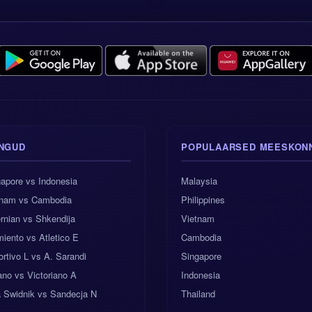
NGUD
POPULAARSED MEESKON
apore vs Indonesia
Malaysia
tnam vs Cambodia
Philippines
rnian vs Shkendija
Vietnam
iento vs Atletico E
Cambodia
rtivo L vs A. Sarandi
Singapore
no vs Victoriano A
Indonesia
a Swidnik vs Sandecja N
Thailand