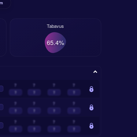
rm
Tabavus
65.4%
?
?
?
?
?
?
?
?
?
?
?
?
?
?
?
?
?
?
?
?
?
?
?
?