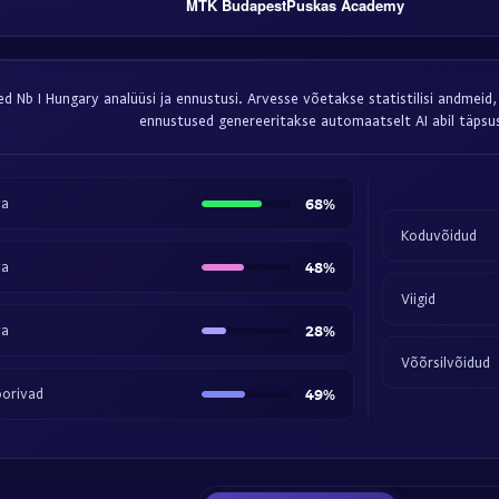
MTK Budapest
Puskas Academy
äed Nb I Hungary analüüsi ja ennustusi. Arvesse võetakse statistilisi andmei
ennustused genereeritakse automaatselt AI abil täpsu
va
68%
Koduvõidud
va
48%
Viigid
va
28%
Võõrsilvõidud
orivad
49%