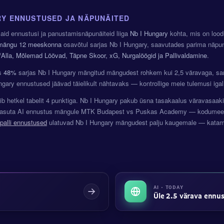
RY ENNUSTUSED JA NÄPUNÄITED
id ennustusi ja panustamisnäpunäiteid liiga
Nb I Hungary
kohta, mis on loodu
mängu
12 meeskonna
osavõtul sarjas Nb I Hungary, saavutades parima näpu
/Alla, Mõlemad Löövad, Täpne Skoor, xG, Nurgalöögid ja Pallivaldamine
.
es
48%
sarjas Nb I Hungary mängitud mängudest rohkem kui 2,5 väravaga, s
gary ennustused jäävad täielikult nähtavaks — kontrollige meie tulemusi igal 
ib hetkel tabelit 4 punktiga. Nb I Hungary pakub üsna tasakaalus väravasa
tasuta AI ennustus mängule MTK Budapest vs Puskas Academy — kodumeesk
gpalli ennustused
ulatuvad Nb I Hungary mängudest palju kaugemale — katame 
AI · TODAY
Üle 2.5 värava ennu