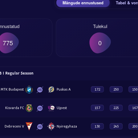
Mängude ennustused
Tabel & vo
nnustatud
Tulekul
775
0
 I Regular Season
MTK Budapest
Puskas A
172
250
150
Kisvarda FC
Ujpest
157
225
167
Debreceni V
Nyiregyhaza
130
245
200