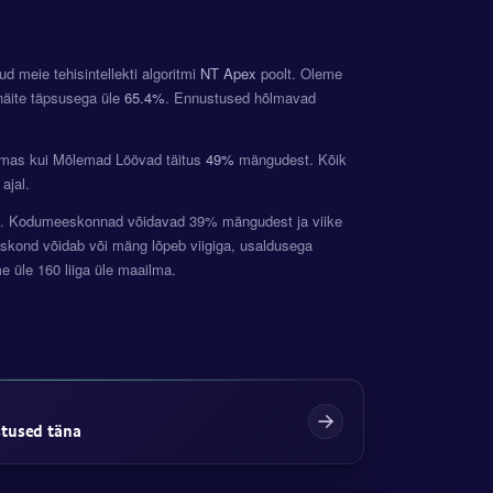
d meie tehisintellekti algoritmi
NT Apex
poolt. Oleme
näite täpsusega üle
65.4%
. Ennustused hõlmavad
amas kui Mõlemad Löövad täitus
49%
mängudest. Kõik
ajal.
aki. Kodumeeskonnad võidavad 39% mängudest ja viike
ond võidab või mäng lõpeb viigiga, usaldusega
üle 160 liiga üle maailma.
stused täna