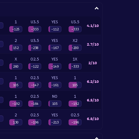
1
U3.5
YES
U3.5
4.1/10
-125
-333
-112
-333
2
U3.5
YES
X2
2.7/10
152
-238
-167
-200
X
O2.5
YES
1X
2/10
260
-122
-149
-333
1
O2.5
YES
1
6.2/10
105
-147
-161
105
1
O2.5
NO
1
6.5/10
-192
-164
105
-192
2
O2.5
YES
O2.5
6.8/10
130
-196
-213
-196