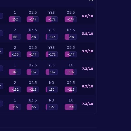
1
O2.5
YES
O2.5
6.8/10
152
-147
-172
-147
2
U3.5
YES
U3.5
3.8/10
188
-294
-143
-294
2
O2.5
YES
O2.5
3.9/10
3
-103
-147
-172
-147
1
O2.5
YES
1X
7.3/10
160
-137
-167
-192
2
O2.5
NO
O2.5
6.3/10
2
-152
-213
150
-213
1
U3.5
NO
1X
7.3/10
116
-222
127
-270