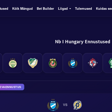
tused
Kõik Mängud
Bet Builder
Liigad
Tulemused
Kuidas se
Nb I Hungary Ennustused
äEVAENNUSTUS
VS