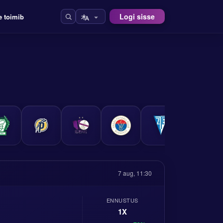
Logi sisse
e toimib
7 aug, 11:30
ENNUSTUS
1X