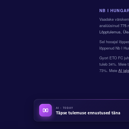
NB I HUNGA
Vaadake värskema
analüüsinud
775 
Lõpptulemus, Üle
Sel hooajal lõpp
lõppenud Nb I Hun
Gyori ETO FC juh
tuleb 34%. Meie 
73%. Meie
AI jal
AI · TODAY
Täpse tulemuse ennustused täna