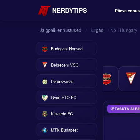
NERDYTIPS
Päeva ennus
Jalgpalli ennustused
Liigad
Nb I Hungary
/
/
Budapest Honved
Debreceni VSC
Ferencvarosi
Gyori ETO FC
TASUTA AI P
Kisvarda FC
MTK Budapest