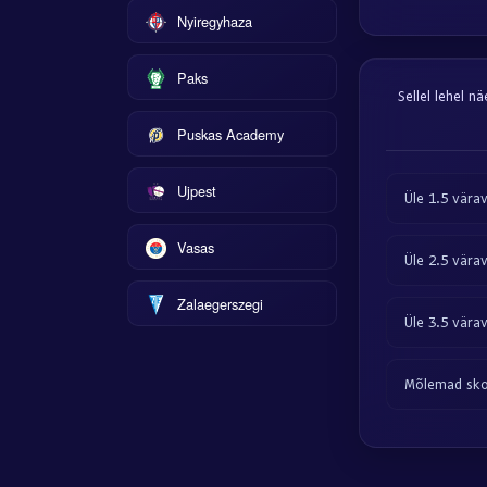
Nyiregyhaza
Paks
Sellel lehel n
Puskas Academy
Ujpest
Üle 1.5 vära
Vasas
Üle 2.5 vära
Zalaegerszegi
Üle 3.5 vära
Mõlemad sko