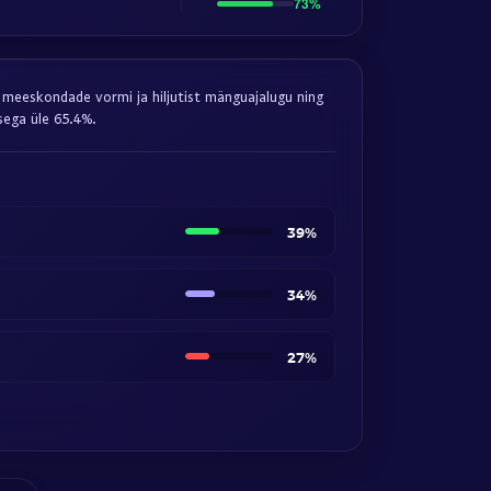
73%
d, meeskondade vormi ja hiljutist mänguajalugu ning
sega üle 65.4%.
39%
34%
27%