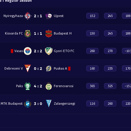
 I Regular Season
2
:
1
Nyiregyhaza
Ujpest
152
245
188
1
:
1
Kisvarda FC
Budapest H
150
245
188
2
:
2
Vasas
Gyori ETO FC
260
270
-10
0
:
2
Debreceni V
Puskas A
160
235
170
4
:
2
Paks
Ferencvarosi
365
325
-15
3
:
0
MTK Budapest
Zalaegerszegi
116
260
220