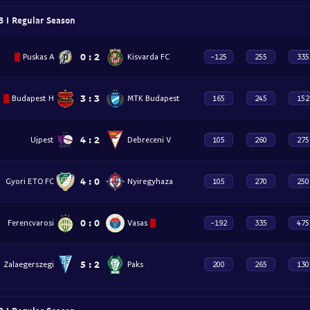
 I Regular Season
0
:
2
Puskas A
Kisvarda FC
-125
255
335
3
:
3
Budapest H
MTK Budapest
165
245
152
4
:
2
Ujpest
Debreceni V
105
260
275
4
:
0
Gyori ETO FC
Nyiregyhaza
105
270
250
0
:
0
Ferencvarosi
Vasas
-192
335
475
5
:
2
Zalaegerszegi
Paks
200
265
130