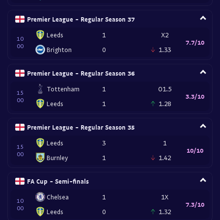
Premier League - Regular Season 37
Leeds
1
X2
10
7.7/10
00
Brighton
0
1.33
Premier League - Regular Season 36
Tottenham
1
O1.5
15
3.3/10
00
Leeds
1
1.28
Premier League - Regular Season 35
Leeds
3
1
15
10/10
00
Burnley
1
1.42
FA Cup - Semi-finals
Chelsea
1
1X
10
7.3/10
00
Leeds
0
1.32