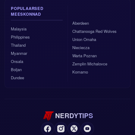
POPULAARSED
MEESKONNAD
Aberdeen
Malaysia
Chattanooga Red Wolves
Philippines
Union Omaha
Thailand
Nieciecza
Myanmar
Warta Poznan
Onsala
Zemplin Michalovce
Boljan
Komarno
Dundee
NERDYTIPS