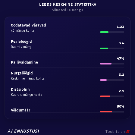
LEEDS KESKMINE STATISTIKA
Viimased 10 mängu
Oodatavad väravad
1.23
xG mängu kohta
Pealelöögid
3.4
Raami / mäng
47%
Pallivaldamine
Nurgalöögid
3.2
Keskmine mängu kohta
Distsipliin
2.1
Kaardid mängu kohta
50%
Võidumäär
AI ENNUSTUSI
Toob teieni