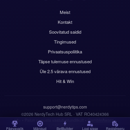
Meist
Kontakt
Soovitatud saidid
Tingimused
Privaatsuspoliitika
Täpse tulemuse ennustused
Üle 2.5 värava ennustused
Hit & Win
support@nerdytips.com
©2026 NerdyTech Hub SRL · VAT RO40424366
18+ • Palun panusta vastutustundlikult •
GambleAware
•
NCPGambling.org
Päevavalik
Mängud
BetBuilder
Logi sisse
Registreeru