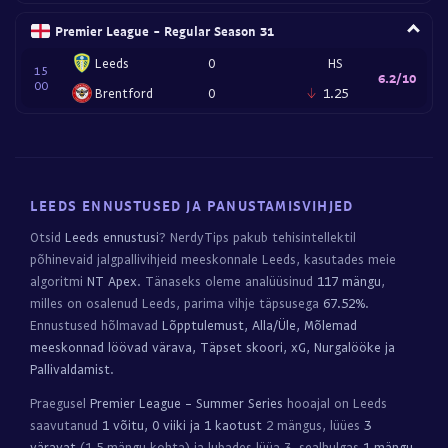
Premier League - Regular Season 31
Leeds
0
HS
15
6.2/10
00
Brentford
0
1.25
LEEDS ENNUSTUSED JA PANUSTAMISVIHJED
Otsid
Leeds ennustusi
? NerdyTips pakub tehisintellektil
põhinevaid jalgpallivihjeid meeskonnale Leeds, kasutades meie
algoritmi
NT Apex
. Tänaseks oleme analüüsinud
117 mängu
,
milles on osalenud Leeds, parima vihje täpsusega
67.52%
.
Ennustused hõlmavad
Lõpptulemust, Alla/Üle, Mõlemad
meeskonnad löövad värava, Täpset skoori, xG, Nurgalööke ja
Pallivaldamist
.
Praegusel
Premier League - Summer Series
hooajal on Leeds
saavutanud
1 võitu, 0 viiki ja 1 kaotust
2 mängus, lüües
3
väravat
(1.5 mängu kohta) ja lubades lüüa 3, sealhulgas
1 mängu