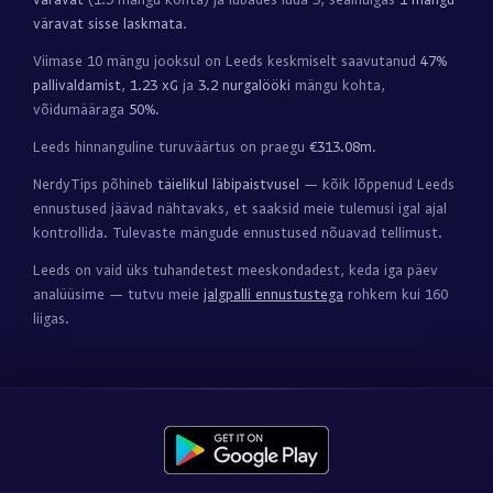
väravat sisse laskmata
.
Viimase 10 mängu jooksul on Leeds keskmiselt saavutanud
47%
pallivaldamist
,
1.23 xG
ja
3.2 nurgalööki
mängu kohta,
võidumääraga
50%
.
Leeds hinnanguline turuväärtus on praegu
€313.08m
.
NerdyTips põhineb
täielikul läbipaistvusel
— kõik lõppenud Leeds
ennustused jäävad nähtavaks, et saaksid meie tulemusi igal ajal
kontrollida. Tulevaste mängude ennustused nõuavad tellimust.
Leeds on vaid üks tuhandetest meeskondadest, keda iga päev
analüüsime — tutvu meie
jalgpalli ennustustega
rohkem kui 160
liigas.