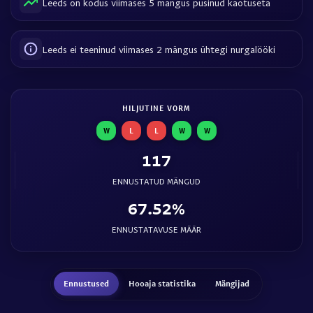
Leeds on kodus viimases 5 mängus püsinud kaotuseta
Leeds ei teeninud viimases 2 mängus ühtegi nurgalööki
HILJUTINE VORM
W
L
L
W
W
117
ENNUSTATUD MÄNGUD
67.52%
ENNUSTATAVUSE MÄÄR
Ennustused
Hooaja statistika
Mängijad