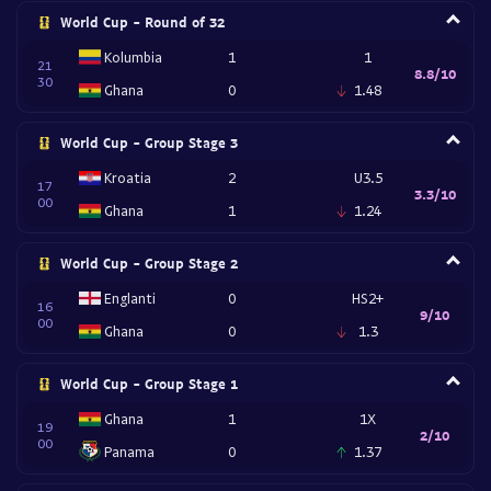
World Cup - Round of 32
Kolumbia
1
1
21
8.8/10
30
Ghana
0
1.48
World Cup - Group Stage 3
Kroatia
2
U3.5
17
3.3/10
00
Ghana
1
1.24
World Cup - Group Stage 2
Englanti
0
HS2+
16
9/10
00
Ghana
0
1.3
World Cup - Group Stage 1
Ghana
1
1X
19
2/10
00
Panama
0
1.37