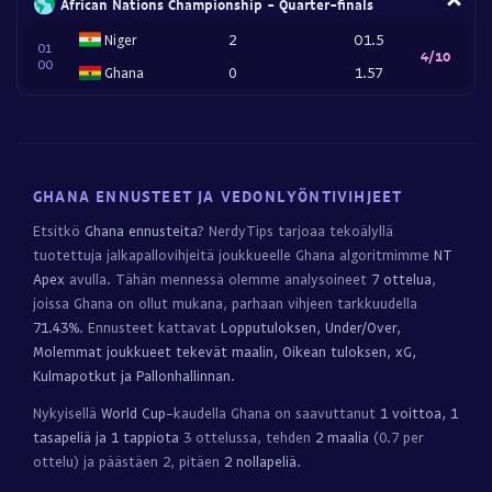
African Nations Championship - Quarter-finals
Niger
2
O1.5
01
4/10
00
Ghana
0
1.57
GHANA ENNUSTEET JA VEDONLYÖNTIVIHJEET
Etsitkö
Ghana ennusteita
? NerdyTips tarjoaa tekoälyllä
tuotettuja jalkapallovihjeitä joukkueelle Ghana algoritmimme
NT
Apex
avulla. Tähän mennessä olemme analysoineet
7 ottelua
,
joissa Ghana on ollut mukana, parhaan vihjeen tarkkuudella
71.43%
. Ennusteet kattavat
Lopputuloksen, Under/Over,
Molemmat joukkueet tekevät maalin, Oikean tuloksen, xG,
Kulmapotkut ja Pallonhallinnan
.
Nykyisellä
World Cup
-kaudella Ghana on saavuttanut
1 voittoa, 1
tasapeliä ja 1 tappiota
3 ottelussa, tehden
2 maalia
(0.7 per
ottelu) ja päästäen 2, pitäen
2 nollapeliä
.