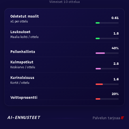
Viimeiset 10 ottelua
Odotetut maalit
0.61
xG per ottelu
Laukaukset
1.8
Maalia kohti / ottelu
40%
Pallonhallinta
Kulmapotkut
2.8
Keskiarvo / ottelu
Kurinalaisuus
1.6
Kortit / ottelu
20%
Voittoprosentti
AI-ENNUSTEET
Palvelun tarjoaa