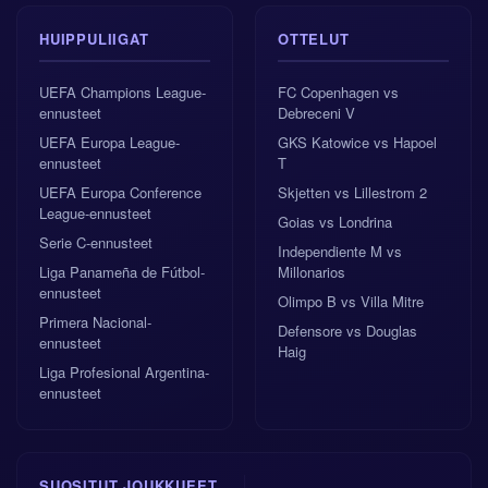
HUIPPULIIGAT
OTTELUT
UEFA Champions League-
FC Copenhagen vs
ennusteet
Debreceni V
UEFA Europa League-
GKS Katowice vs Hapoel
ennusteet
T
UEFA Europa Conference
Skjetten vs Lillestrom 2
League-ennusteet
Goias vs Londrina
Serie C-ennusteet
Independiente M vs
Liga Panameña de Fútbol-
Millonarios
ennusteet
Olimpo B vs Villa Mitre
Primera Nacional-
Defensore vs Douglas
ennusteet
Haig
Liga Profesional Argentina-
ennusteet
SUOSITUT JOUKKUEET