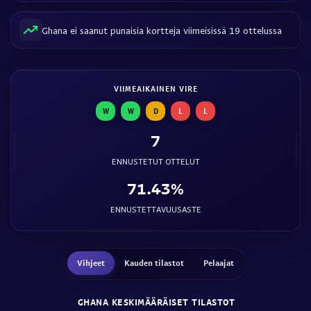
Ghana ei saanut punaisia kortteja viimeisissä 19 ottelussa
VIIMEAIKAINEN VIRE
W
W
D
L
L
7
ENNUSTETUT OTTELUT
71.43%
ENNUSTETTAVUUSASTE
Vihjeet
Kauden tilastot
Pelaajat
GHANA KESKIMÄÄRÄISET TILASTOT