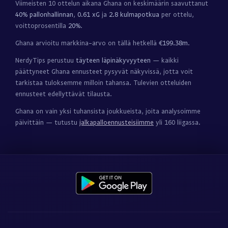
Viimeisten 10 ottelun aikana Ghana on keskimäärin saavuttanut
40% pallonhallinnan
,
0.61 xG
ja
2.8 kulmapotkua
per ottelu,
voittoprosentilla
20%
.
Ghana arvioitu markkina-arvo on tällä hetkellä
€199.38m
.
NerdyTips perustuu
täyteen läpinäkyvyyteen
— kaikki
päättyneet Ghana ennusteet pysyvät näkyvissä, jotta voit
tarkistaa tuloksemme milloin tahansa. Tulevien otteluiden
ennusteet edellyttävät tilausta.
Ghana on vain yksi tuhansista joukkueista, joita analysoimme
päivittäin — tutustu
jalkapalloennusteisiimme
yli 160 liigassa.