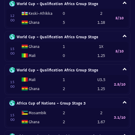
World Cup - Qualification Africa Group Stage
Keski-Afrikka
0
2
12
5/10
00
Ghana
5
1.18
World Cup - Qualification Africa Group Stage
Ghana
1
1X
15
5/10
00
Mali
0
1.25
World Cup - Qualification Africa Group Stage
Mali
1
U3.5
15
2.5/10
00
Ghana
2
1.25
Africa Cup of Nations - Group Stage 3
Mosambik
2
2
15
3.1/10
00
Ghana
2
1.67