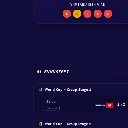
VIIMEAIKAINEN VIRE
L
D
L
L
L
AI-ENNUSTEET
World Cup - Group Stage 3
19:00
1
:
3
Tunisia
Päättynyt
World Cup - Group Stage 2