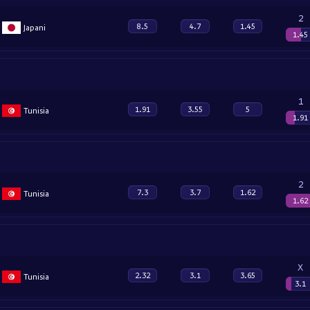
2
8.5
4.7
1.45
Japani
1.45
1
1.91
3.55
5
Tunisia
1.91
2
7.3
3.7
1.62
Tunisia
1.62
X
2.32
3.1
3.65
Tunisia
3.1