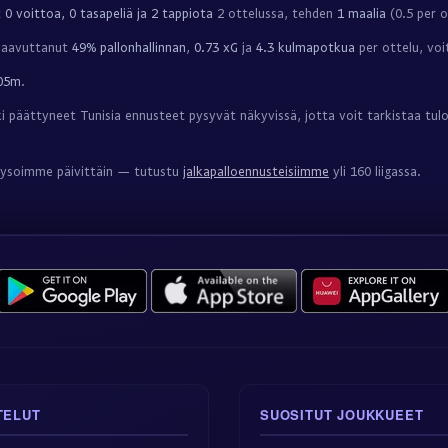
t
0 voittoa, 0 tasapeliä ja 2 tappiota
2 ottelussa, tehden
1 maalia
(0.5 per o
 saavuttanut
49% pallonhallinnan
,
0.73 xG
ja
4.3 kulmapotkua
per ottelu, voi
05m
.
 päättyneet Tunisia ennusteet pysyvät näkyvissä, jotta voit tarkistaa tul
nalysoimme päivittäin — tutustu
jalkapalloennusteisiimme
yli 160 liigassa.
TELUT
SUOSITUT JOUKKUEET