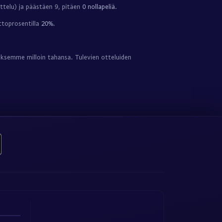
ttelu) ja päästäen 9, pitäen
0 nollapeliä
.
ttoprosentilla
20%
.
oksemme milloin tahansa. Tulevien otteluiden