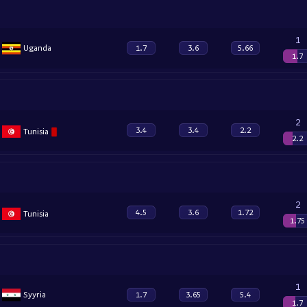
1
Uganda
1.7
3.6
5.66
1.7
2
3.4
3.4
2.2
Tunisia
2.2
2
4.5
3.6
1.72
Tunisia
1.75
1
Syyria
1.7
3.65
5.4
1.7