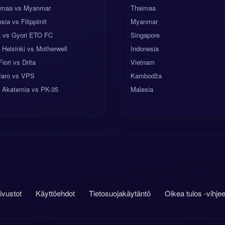
imaa vs Myanmar
Thaimaa
sia vs Filippiinit
Myanmar
a vs Gyori ETO FC
Singapore
Helsinki vs Motherwell
Indonesia
Fiori vs Drita
Vietnam
Jaro vs VPS
Kambodža
 Akatemia vs PK-35
Malesia
sivustot
Käyttöehdot
Tietosuojakäytäntö
Oikea tulos -vihjee