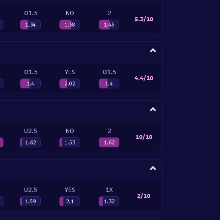
O1.5
NO
2
5.3/10
1.34
1.68
1.45
O1.5
YES
O1.5
4.4/10
1.4
2.02
1.4
U2.5
NO
2
10/10
1.62
1.53
1.62
U2.5
YES
1X
2/10
1.59
2.1
1.32