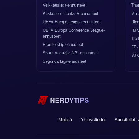
Veikkausliiga-ennusteet
Tha
Kakkonen - Lohko A-ennusteet
Male
UEFA Europa League-ennusteet
Rig
UEFA Europa Conference League-
HJK 
ennusteet
Tre 
Premiership-ennusteet
FF 
South Australia NPL-ennusteet
SJK
Segunda Liga-ennusteet
NERDYTIPS
Meistä
Yhteystiedot
Suositellut 