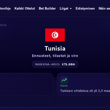
tovihje
Kaikki Ottelut
Bet Builder
Liigat
Edistyminen
Näin se
nisia
Tunisia
Ennusteet, tilastot ja vire
€71.05m
MARKKINA-ARVO:
TREND
Tunisia:n otteluissa oli yli 3,5 maa