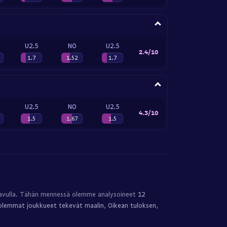
U2.5
NO
U2.5
2.4/10
1.7
1.52
1.7
U2.5
NO
U2.5
4.3/10
1.5
1.67
1.5
vulla. Tähän mennessä olemme analysoineet
12
olemmat joukkueet tekevät maalin, Oikean tuloksen,