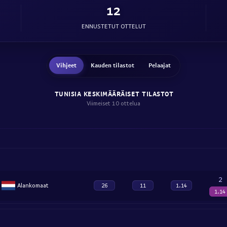
12
ENNUSTETUT OTTELUT
Vihjeet
Kauden tilastot
Pelaajat
TUNISIA KESKIMÄÄRÄISET TILASTOT
Viimeiset 10 ottelua
2
Alankomaat
26
11
1.14
1.14