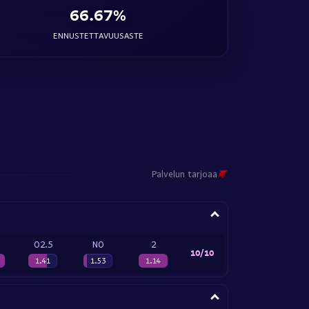
66.67%
ENNUSTETTAVUUSASTE
Palvelun tarjoaa
O2.5
NO
2
10/10
1.41
1.53
1.14