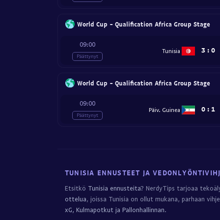
World Cup - Qualification Africa Group Stage
09:00
3
:
0
Tunisia
Päättynyt
World Cup - Qualification Africa Group Stage
09:00
0
:
1
Päiv. Guinea
Päättynyt
TUNISIA ENNUSTEET JA VEDONLYÖNTIVIH
Etsitkö
Tunisia ennusteita
? NerdyTips tarjoaa tekoäly
ottelua
, joissa Tunisia on ollut mukana, parhaan vih
xG, Kulmapotkut ja Pallonhallinnan
.