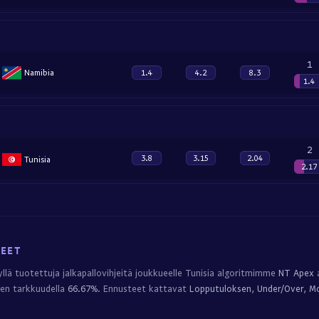
1
Namibia
1.4
4.2
8.3
1.4
2
3.8
3.15
2.04
Tunisia
2.17
JEET
llä tuotettuja jalkapallovihjeitä joukkueelle Tunisia algoritmimme
NT Apex
a
jeen tarkkuudella
66.67%
. Ennusteet kattavat
Lopputuloksen, Under/Over, M