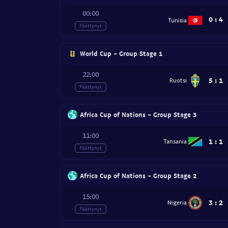
00:00
0
:
4
Tunisia
Päättynyt
World Cup - Group Stage 1
22:00
5
:
1
Ruotsi
Päättynyt
Africa Cup of Nations - Group Stage 3
11:00
1
:
1
Tansania
Päättynyt
Africa Cup of Nations - Group Stage 2
15:00
3
:
2
Nigeria
Päättynyt