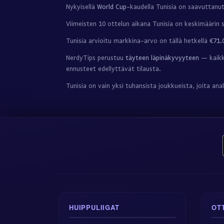
Nykyisellä
World Cup
-kaudella Tunisia on saavuttanu
Viimeisten 10 ottelun aikana Tunisia on keskimäärin
Tunisia arvioitu markkina-arvo on tällä hetkellä
€71.
NerdyTips perustuu
täyteen läpinäkyvyyteen
— kaikki
ennusteet edellyttävät tilausta.
Tunisia on vain yksi tuhansista joukkueista, joita a
HUIPPULIIGAT
OT