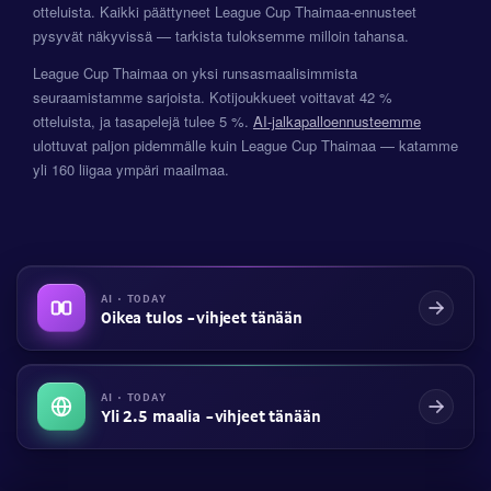
otteluista. Kaikki päättyneet League Cup Thaimaa-ennusteet
pysyvät näkyvissä — tarkista tuloksemme milloin tahansa.
League Cup Thaimaa on yksi runsasmaalisimmista
seuraamistamme sarjoista. Kotijoukkueet voittavat 42 %
otteluista, ja tasapelejä tulee 5 %.
AI-jalkapalloennusteemme
ulottuvat paljon pidemmälle kuin League Cup Thaimaa — katamme
yli 160 liigaa ympäri maailmaa.
AI · TODAY
Oikea tulos -vihjeet tänään
AI · TODAY
Yli 2.5 maalia -vihjeet tänään