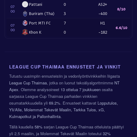
Pattani
0
AS2+
07
8/10
00
Buriram (Tha)
3
-400
Port MTI FC
7
H1
07
6.6/10
00
Khon K
0
-182
LEAGUE CUP THAIMAA ENNUSTEET JA VINKIT
Tutustu uusimpiin ennusteisiin ja vedonlyöntivinkkeihin liigasta
League Cup Thaimaa
, jotka on luonut tekoälyalgoritmimme
NT
Apex
. Olemme analysoineet
13 ottelua
7 joukkueen
osalta
sarjassa League Cup Thaimaa parhaiden vinkkien
osumatarkkuudella yli
69.2%
. Ennusteet kattavat
Lopputulos,
Yli/Alle, Molemmat Tekevät Maalin, Tarkka Tulos, xG,
Kulmapotkut ja Pallonhallinta
.
Tällä kaudella
58%
sarjan League Cup Thaimaa otteluista päättyi
yli 2,5 maaliin, ja Molemmat Tekevät Maalin toteutui
32%