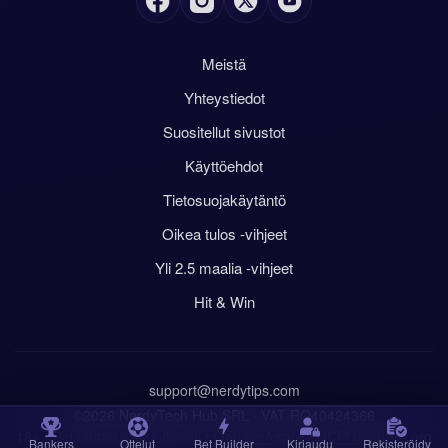
Meistä
Yhteystiedot
Suositellut sivustot
Käyttöehdot
Tietosuojakäytäntö
Oikea tulos -vihjeet
Yli 2.5 maalia -vihjeet
Hit & Win
support@nerdytips.com
©2026 NerdyTech Hub SRL · VAT RO40424366
18+ • Pelaathan vastuullisesti •
GambleAware
•
NCPGambling.org
Bankers
Ottelut
Bet Builder
Kirjaudu
Rekisteröidy