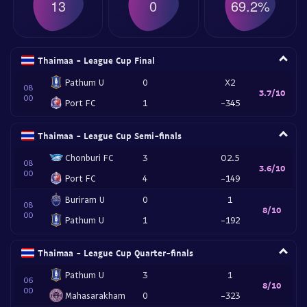
13
0
69.2%
Thaimaa - League Cup Final
Pathum U
0
X2
08
3.7/10
00
Port FC
1
-345
Thaimaa - League Cup Semi-finals
Chonburi FC
3
O2.5
08
3.6/10
00
Port FC
4
-149
Buriram U
0
1
08
8/10
00
Pathum U
1
-192
Thaimaa - League Cup Quarter-finals
Pathum U
3
1
06
8/10
00
Mahasarakham
0
-323