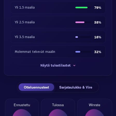
Yli 1.5 maalia
79%
Yli 2.5 maalia
58%
Yli 3.5 maalia
16%
Molemmat tekevät maalin
32%
Näytä tulostilastot
Otteluennusteet
Sarjataulukko & Vire
Ennustettu
Tulossa
Winrate