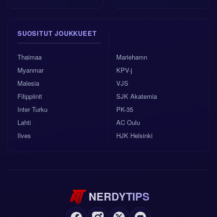
SUOSITUT JOUKKUEET
Thaimaa
Mariehamn
Myanmar
KPV-j
Malesia
VJS
Filippiinit
SJK Akatemia
Inter Turku
PK-35
Lahti
AC Oulu
Ilves
HJK Helsinki
NERDYTIPS