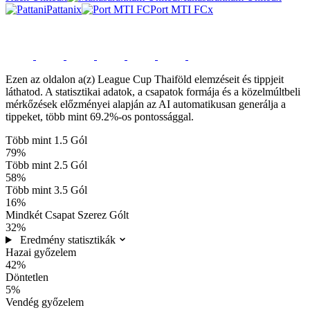
Pattani
x
Port MTI FC
x
League Cup Thaiföld Tippek
Ezen az oldalon a(z) League Cup Thaiföld elemzéseit és tippjeit
láthatod. A statisztikai adatok, a csapatok formája és a közelmúltbeli
mérkőzések előzményei alapján az AI automatikusan generálja a
tippeket, több mint 69.2%-os pontossággal.
Több mint 1.5 Gól
79%
Több mint 2.5 Gól
58%
Több mint 3.5 Gól
16%
Mindkét Csapat Szerez Gólt
32%
Eredmény statisztikák
Hazai győzelem
42%
Döntetlen
5%
Vendég győzelem