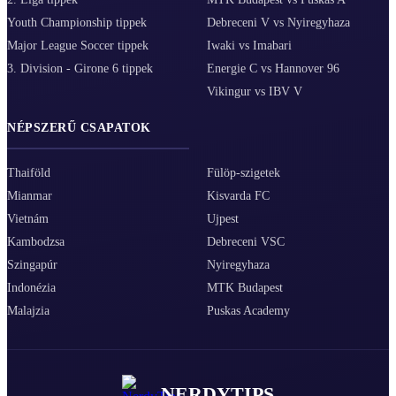
Youth Championship tippek
Debreceni V vs Nyiregyhaza
Major League Soccer tippek
Iwaki vs Imabari
3. Division - Girone 6 tippek
Energie C vs Hannover 96
Vikingur vs IBV V
NÉPSZERŰ CSAPATOK
Thaiföld
Fülöp-szigetek
Mianmar
Kisvarda FC
Vietnám
Ujpest
Kambodzsa
Debreceni VSC
Szingapúr
Nyiregyhaza
Indonézia
MTK Budapest
Malajzia
Puskas Academy
NERDYTIPS