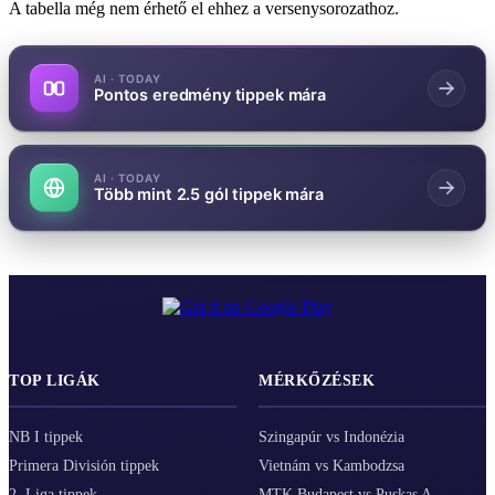
A tabella még nem érhető el ehhez a versenysorozathoz.
AI · TODAY
Pontos eredmény tippek mára
AI · TODAY
Több mint 2.5 gól tippek mára
TOP LIGÁK
MÉRKŐZÉSEK
NB I tippek
Szingapúr vs Indonézia
Primera División tippek
Vietnám vs Kambodzsa
2. Liga tippek
MTK Budapest vs Puskas A