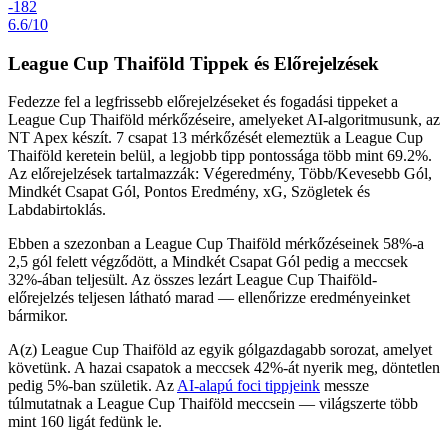
-182
6.6/10
League Cup Thaiföld Tippek és Előrejelzések
Fedezze fel a legfrissebb előrejelzéseket és fogadási tippeket a
League Cup Thaiföld
mérkőzéseire, amelyeket AI-algoritmusunk, az
NT Apex
készít.
7 csapat
13 mérkőzését
elemeztük a League Cup
Thaiföld keretein belül, a legjobb tipp pontossága több mint
69.2%
.
Az előrejelzések tartalmazzák:
Végeredmény, Több/Kevesebb Gól,
Mindkét Csapat Gól, Pontos Eredmény, xG, Szögletek és
Labdabirtoklás
.
Ebben a szezonban a League Cup Thaiföld mérkőzéseinek
58%
-a
2,5 gól felett végződött, a Mindkét Csapat Gól pedig a meccsek
32%
-ában teljesült. Az összes lezárt League Cup Thaiföld-
előrejelzés teljesen látható marad — ellenőrizze eredményeinket
bármikor.
A(z) League Cup Thaiföld az egyik gólgazdagabb sorozat, amelyet
követünk. A hazai csapatok a meccsek 42%-át nyerik meg, döntetlen
pedig 5%-ban születik. Az
AI-alapú foci tippjeink
messze
túlmutatnak a League Cup Thaiföld meccsein — világszerte több
mint 160 ligát fedünk le.