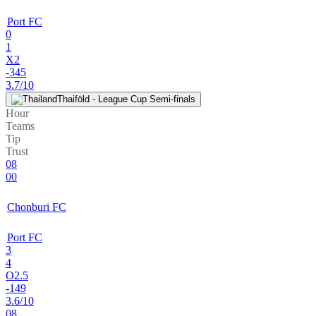
Port FC
0
1
X2
-345
3.7/10
Thaiföld - League Cup Semi-finals
Hour
Teams
Tip
Trust
08
00
Chonburi FC
Port FC
3
4
O2.5
-149
3.6/10
08