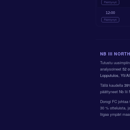
Päättynyt
12:00
Päättynyt
NB III NORT
Tutustu uusimpiin 
analysoineet
52 o
Lopputulos, Yli/A
Tällä kaudella
39
päättyneet Nb Iii
Dorogi FC johtaa t
30 % otteluista, 
liigaa ympäri maa