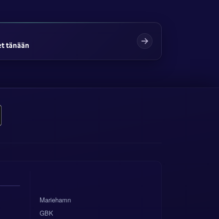
et tänään
Mariehamn
GBK