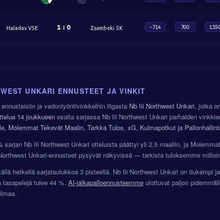
1
:
0
-714
700
135
Haladas VSE
Zsambeki SK
HWEST UNKARI ENNUSTEET JA VINKIT
ennusteisiin ja vedonlyöntivinkkeihin liigasta
Nb Iii Northwest Unkari
, jotka 
ttelua
14 joukkueen
osalta sarjassa Nb Iii Northwest Unkari parhaiden vinkki
lle, Molemmat Tekevät Maalin, Tarkka Tulos, xG, Kulmapotkut ja Pallonhallint
%
sarjan Nb Iii Northwest Unkari otteluista päättyi yli 2,5 maaliin, ja Molemm
 Northwest Unkari-ennusteet pysyvät näkyvissä — tarkista tuloksemme milloi
ällä hetkellä sarjataulukkoa 3 pisteellä. Nb Iii Northwest Unkari on tiukempi j
ja tasapelejä tulee 44 %.
AI-jalkapalloennusteemme
ulottuvat paljon pidemmäll
ilmaa.