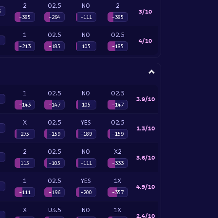
2
O2.5
NO
2
3/10
5
-385
-294
-111
-385
1
O2.5
NO
O2.5
4/10
-213
-185
105
-185
1
O2.5
NO
O2.5
3.9/10
-143
-147
105
-147
X
O2.5
YES
O2.5
1.3/10
275
-159
-189
-159
2
O2.5
NO
X2
3.6/10
115
-105
-111
-333
1
O2.5
YES
1X
4.9/10
-111
-196
-200
-357
X
U3.5
NO
1X
2.4/10