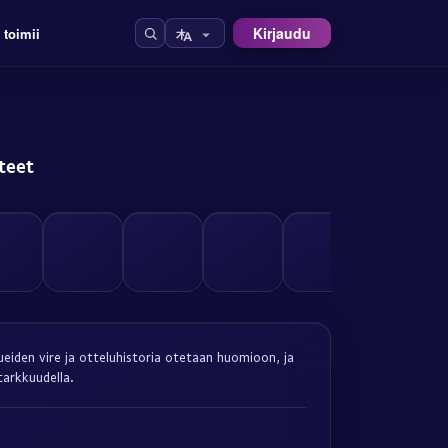
Kirjaudu
 toimii
teet
ueiden vire ja otteluhistoria otetaan huomioon, ja
tarkkuudella.