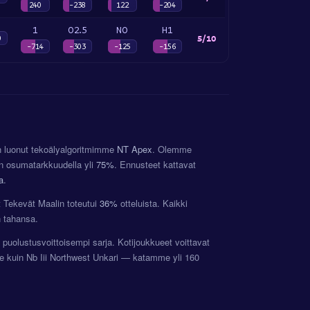
240
-238
122
-204
1
O2.5
NO
H1
5/10
0
-714
-303
-125
-156
on luonut tekoälyalgoritmimme
NT Apex
. Olemme
en osumatarkkuudella yli
75%
. Ennusteet kattavat
a
.
at Tekevät Maalin toteutui
36%
otteluista. Kaikki
n tahansa.
a puolustusvoittoisempi sarja. Kotijoukkueet voittavat
e kuin Nb Iii Northwest Unkari — katamme yli 160