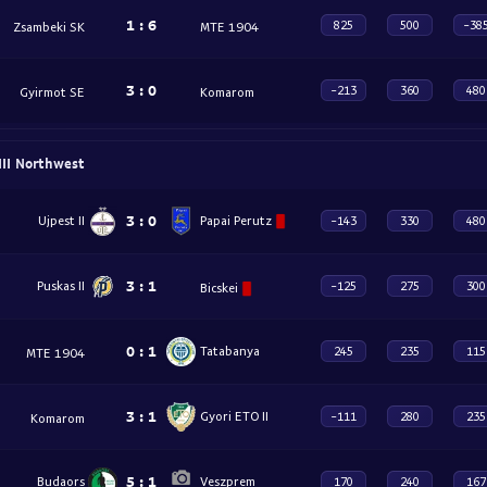
1
:
6
825
500
-38
Zsambeki SK
MTE 1904
3
:
0
-213
360
480
Gyirmot SE
Komarom
III Northwest
3
:
0
Ujpest II
Papai Perutz
-143
330
480
3
:
1
Puskas II
-125
275
300
Bicskei
0
:
1
Tatabanya
245
235
115
MTE 1904
3
:
1
Gyori ETO II
-111
280
235
Komarom
5
:
1
Budaors
Veszprem
170
240
167