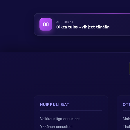
AI · TODAY
Oikea tulos -vihjeet tänään
HUIPPULIIGAT
OT
Veikkausliiga-ennusteet
Male
Ykkönen-ennusteet
Tha