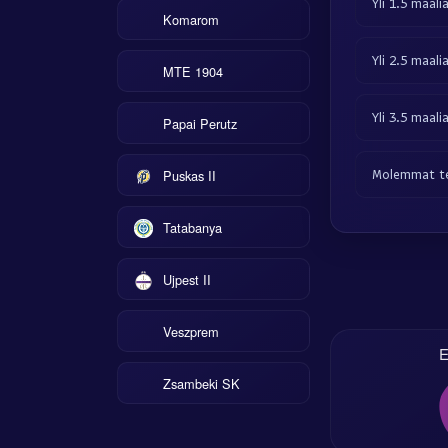
Yli 1.5 maali
Komarom
Yli 2.5 maali
MTE 1904
Yli 3.5 maali
Papai Perutz
Puskas II
Molemmat te
Tatabanya
Ujpest II
Veszprem
E
Zsambeki SK