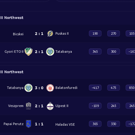
III Northwest
2
:
1
Puskas II
190
270
105
Bicskei
2
:
1
Gyori ETO II
Tatabanya
345
300
-16
III Northwest
3
:
0
Tatabanya
Balatonfuredi
-417
475
850
2
:
1
Veszprem
Ujpest II
-109
245
245
1
:
1
Papai Perutz
365
330
-17
Haladas VSE