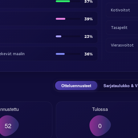
a
57%
Kotivoitot
a
39%
Tasapelit
a
23%
Vierasvoitot
kevät maalin
36%
Otteluennusteet
Sarjataulukko & V
nnustettu
Tulossa
52
0