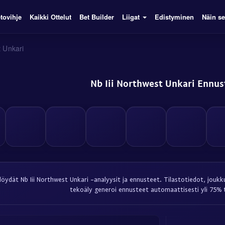
tovihje
Kaikki Ottelut
Bet Builder
Liigat
Edistyminen
Näin se
t Unkari
Nb Iii Northwest Unkari Ennus
 löydät Nb Iii Northwest Unkari -analyysit ja ennusteet. Tilastotiedot, joukk
tekoäly generoi ennusteet automaattisesti yli 75% 