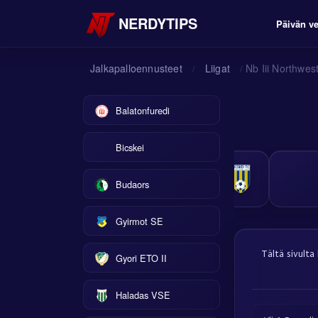
NERDYTIPS
Päivän ve
Jalkapalloennusteet
Liigat
Nb Iii Northwes
/
/
Balatonfuredi
Bicskei
Budaors
Gyirmot SE
Tältä sivulta
Gyori ETO II
Haladas VSE