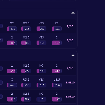
X2
O2.5
YES
X2
2/10
-303
-213
-217
-303
2
O2.5
YES
2
8/10
7
-167
-182
-161
-167
1
O2.5
NO
1
8/10
-417
-222
-135
-417
X
U3.5
YES
U3.5
1.8/10
245
-256
-161
-256
2
O2.5
NO
2
6.5/10
2
-172
-182
135
-172