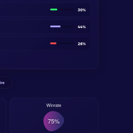
30%
44%
26%
ire
Winrate
75%