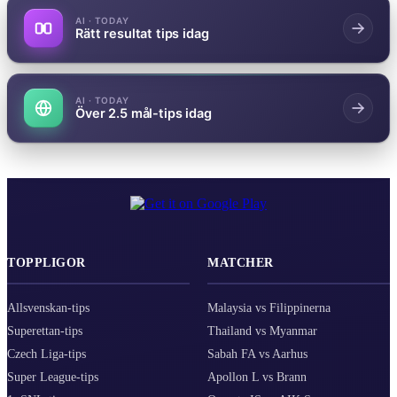
AI · TODAY
Rätt resultat tips idag
AI · TODAY
Över 2.5 mål-tips idag
TOPPLIGOR
MATCHER
Allsvenskan-tips
Malaysia vs Filippinerna
Superettan-tips
Thailand vs Myanmar
Czech Liga-tips
Sabah FA vs Aarhus
Super League-tips
Apollon L vs Brann