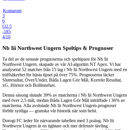
Komarom
3
0
O2.5
-185
4/10
Nb Iii Northwest Ungern Speltips & Prognoser
Ta del av de senaste prognoserna och speltipsen för
Nb Iii
Northwest Ungern
, skapade av vår AI-algoritm
NT Apex
. Vi har
analyserat
52 matcher
från
15 lag
i Nb Iii Northwest Ungern med en
träffsäkerhet för bästa tipset på över
75%
. Prognoserna täcker
Slutresultat, Över/Under, Båda Lagen Gör Mål, Korrekt Resultat,
xG, Hörnor och Bollinnehav
.
Denna säsong slutade
39%
av matcherna i Nb Iii Northwest Ungern
med över 2,5 mål, medan Båda Lagen Gör Mål inträffade i
36%
av
matcherna. Alla avslutade Nb Iii Northwest Ungern-prognoser
förblir synliga — granska vår historik när som helst.
Dorogi FC leder för närvarande tabellen med 3 poäng. Nb Iii
Northwest Ungern är en tightare och mer defensiv tävling.