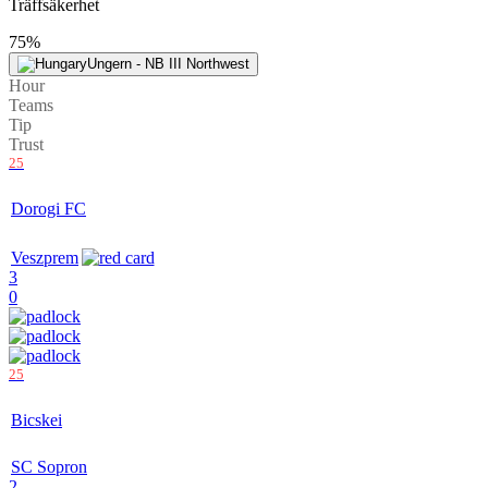
Träffsäkerhet
75%
Ungern - NB III Northwest
Hour
Teams
Tip
Trust
25
Dorogi FC
Veszprem
3
0
25
Bicskei
SC Sopron
2