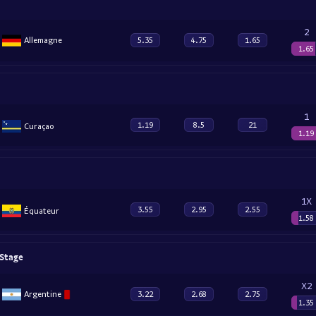
2
Allemagne
5.35
4.75
1.65
1.65
1
1.19
8.5
21
Curaçao
1.19
1X
3.55
2.95
2.55
Équateur
1.58
 Stage
X2
Argentine
3.22
2.68
2.75
1.35