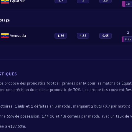
2.7
3
2.8
Équateur
2.8
 Stage
2
Venezuela
1.36
4.55
9.95
9.95
STIQUES
s propose des pronostics football générés par IA pour les matchs de Équat
ec une précision du meilleur pronostic de
70%
. Les pronostics couvrent
Rés
ictoires, 1 nuls et 1 défaites
en 3 matchs, marquant
2 buts
(0.7 par match) 
enne
55% de possession
,
1.44 xG
et
4.8 corners
par match, avec un
taux de v
mée à
€187.60m
.