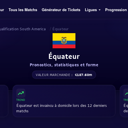
our
Tous les Matchs
Générateur de Tickets
Ligues
Progression
alification South America
/
Équateur
Équateur
Pronostics, statistiques et forme
€187.60m
VALEUR MARCHANDE :
TREND
TR
Équateur est invaincu à domicile lors des 12 derniers
Éq
matchs
de