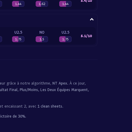
5.4/10
1.44
1.62
1.44
U2.5
NO
U2.5
5.1/10
1.75
1.5
1.75
eur grâce à notre algorithme,
NT Apex
. À ce jour,
ultat Final, Plus/Moins, Les Deux Équipes Marquent,
et encaissant 2, avec
1 clean sheets
.
ictoire de 30%
.