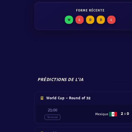
FORME RÉCENTE
W
L
D
D
L
PRÉDICTIONS DE L'IA
World Cup - Round of 32
21:00
2
:
0
Mexique
Terminé