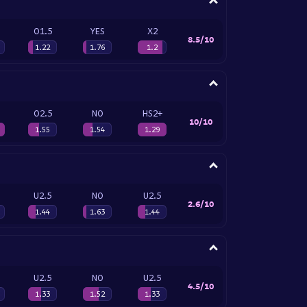
O1.5
YES
X2
8.5/10
1.22
1.76
1.2
O2.5
NO
HS2+
10/10
1.55
1.54
1.29
U2.5
NO
U2.5
2.6/10
1.44
1.63
1.44
U2.5
NO
U2.5
4.5/10
1.33
1.52
1.33