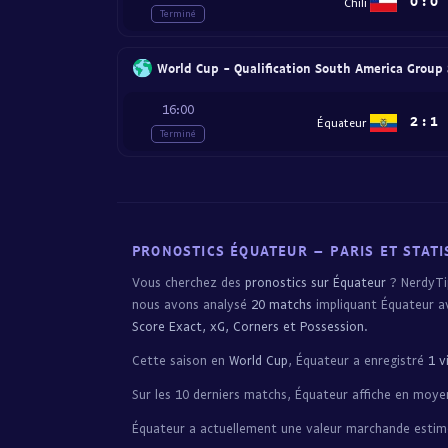
0
:
0
Chili
Terminé
World Cup - Qualification South America Group
16:00
2
:
1
Équateur
Terminé
PRONOSTICS ÉQUATEUR – PARIS ET STATI
Vous cherchez des
pronostics sur Équateur
? NerdyTip
nous avons analysé
20 matchs
impliquant Équateur av
Score Exact, xG, Corners et Possession
.
Cette saison en
World Cup
, Équateur a enregistré
1 v
Sur les 10 derniers matchs, Équateur affiche en moy
Équateur a actuellement une valeur marchande esti