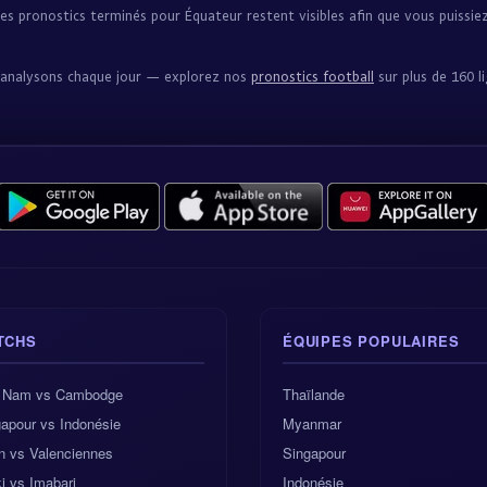
s pronostics terminés pour Équateur restent visibles afin que vous puissie
us analysons chaque jour — explorez nos
pronostics football
sur plus de 160 l
TCHS
ÉQUIPES POPULAIRES
t Nam vs Cambodge
Thaïlande
apour vs Indonésie
Myanmar
n vs Valenciennes
Singapour
i vs Imabari
Indonésie