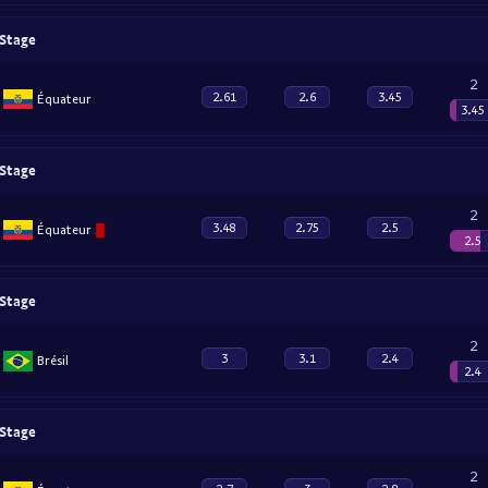
 Stage
2
2.61
2.6
3.45
Équateur
3.45
 Stage
2
3.48
2.75
2.5
Équateur
2.5
 Stage
2
3
3.1
2.4
Brésil
2.4
 Stage
2