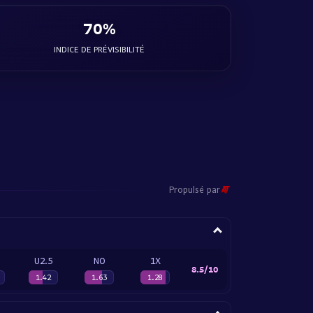
70%
INDICE DE PRÉVISIBILITÉ
Propulsé par
U2.5
NO
1X
8.5/10
1.42
1.63
1.28