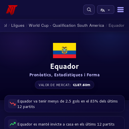
tbol
Lligues
World Cup - Qualification South America
Equador
/
/
/
Equador
Pronòstics, Estadístiques i Forma
€187.60m
VALOR DE MERCAT:
Equador va tenir menys de 2.5 gols en el 83% dels últims
12 partits
Equador es manté invicte a casa en els últims 12 partits