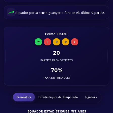
Equador porta sense guanyar a fora en els últims 9 partits
FORMA RECENT
W
L
D
D
L
20
PARTITS PRONOSTICATS
70%
TAXA DE PREDICCIÓ
Pronòstics
Estadístiques de Temporada
Jugadors
EQUADOR ESTADÍSTIQUES MITJANES