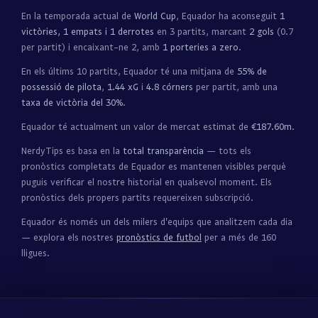
En la temporada actual de
World Cup
, Equador ha aconseguit
1
victòries, 1 empats i 1 derrotes
en 3 partits, marcant
2 gols
(0.7
per partit) i encaixant-ne 2, amb
1 porteries a zero
.
En els últims 10 partits, Equador té una mitjana de
55% de
possessió de pilota
,
1.44 xG
i
4.8 córners
per partit, amb una
taxa de victòria del 30%
.
Equador té actualment un valor de mercat estimat de
€187.60m
.
NerdyTips es basa en la
total transparència
— tots els
pronòstics completats de Equador es mantenen visibles perquè
puguis verificar el nostre historial en qualsevol moment. Els
pronòstics dels propers partits requereixen subscripció.
Equador és només un dels milers d'equips que analitzem cada dia
— explora els nostres
pronòstics de futbol
per a més de 160
lligues.