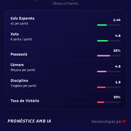
Últims 10 Partits
Gols Esperats
1.44
xG per partit
Xuts
4.6
A porta / partit
55%
Possessió
Córners
4.8
Mitjana per partit
Disciplina
1.8
Targetes per partit
30%
Taxa de Victòria
PRONÒSTICS AMB IA
Desenvolupat per