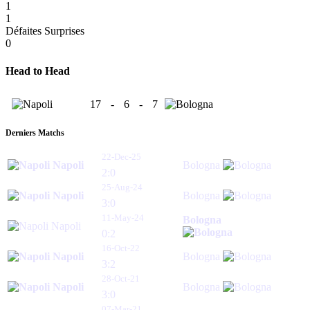
1
1
Défaites Surprises
0
Head to Head
17
-
6
-
7
Derniers Matchs
22-Dec-25
Napoli
Bologna
2:0
25-Aug-24
Napoli
Bologna
3:0
11-May-24
Bologna
Napoli
0:2
16-Oct-22
Napoli
Bologna
3:2
28-Oct-21
Napoli
Bologna
3:0
07-Mar-21