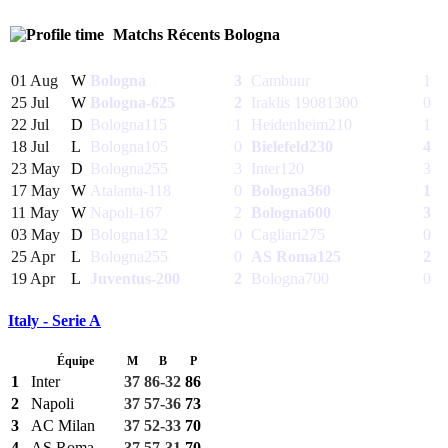
Matchs Récents
Bologna
01 Aug
W
Bologna
3
Cambuur
1
25 Jul
W
Bologna
-625
2
Iraklis 1908
1300
0
22 Jul
D
Bologna
115
1
Heidenheim
210
1
18 Jul
L
Bologna
105
0
Bielefeld
230
4
23 May
D
Bologna
255
3
Inter
120
3
17 May
W
Atalanta
-118
0
Bologna
360
1
11 May
W
Napoli
-167
2
Bologna
600
3
03 May
D
Bologna
132
0
Cagliari
275
0
25 Apr
L
Bologna
255
0
AS Roma
125
2
19 Apr
L
Juventus
-200
2
Bologna
700
0
Italy - Serie A
Équipe
M
B
P
1
Inter
37
86-32
86
2
Napoli
37
57-36
73
3
AC Milan
37
52-33
70
4
AS Roma
37
57-31
70