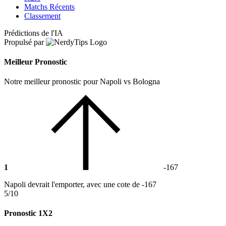
Matchs Récents
Classement
Prédictions de l'IA
Propulsé par
Meilleur Pronostic
Notre meilleur pronostic pour Napoli vs Bologna
1
-167
Napoli devrait l'emporter, avec une cote de -167
5/10
Pronostic 1X2