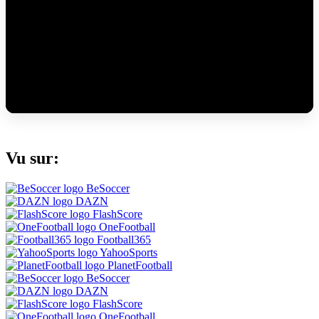
Vu sur:
BeSoccer
DAZN
FlashScore
OneFootball
Football365
YahooSports
PlanetFootball
BeSoccer
DAZN
FlashScore
OneFootball