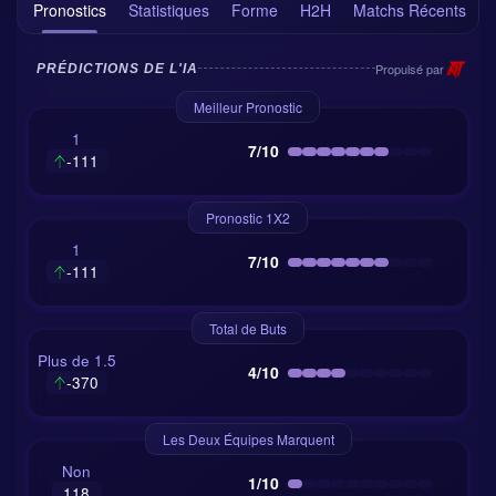
Pronostics
Statistiques
Forme
H2H
Matchs Récents
Propulsé par
PRÉDICTIONS DE L'IA
Meilleur Pronostic
1
7/10
-111
Pronostic 1X2
1
7/10
-111
Total de Buts
Plus de 1.5
4/10
-370
Les Deux Équipes Marquent
Non
1/10
118