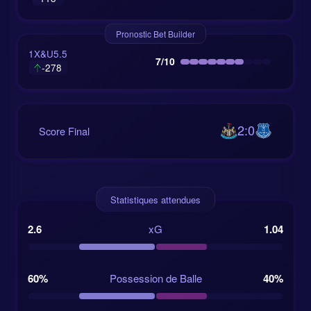
Pronostic Bet Builder
1X&U5.5
7/10
-278
2:0
Score Final
Statistiques attendues
2.6
xG
1.04
60%
Possession de Balle
40%