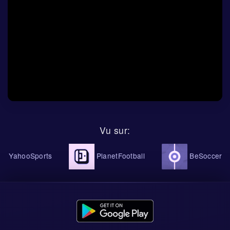
Vu sur:
YahooSports
PlanetFootball
BeSoccer