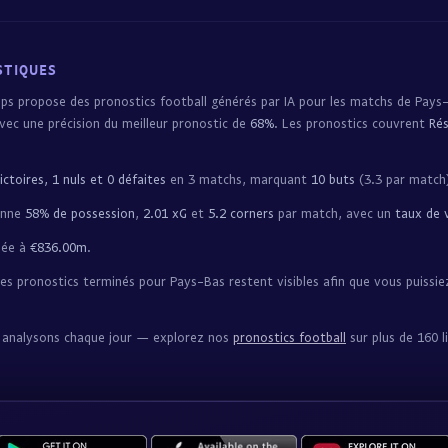
STIQUES
ps propose des pronostics football générés par IA pour les matchs de Pays
ec une précision du meilleur pronostic de
68%
. Les pronostics couvrent
Rés
ictoires, 1 nuls et 0 défaites
en 3 matchs, marquant
10 buts
(3.3 par match)
yenne
58% de possession
,
2.01 xG
et
5.2 corners
par match, avec un
taux de 
mée à
€836.00m
.
s pronostics terminés pour Pays-Bas restent visibles afin que vous puissie
us analysons chaque jour — explorez nos
pronostics football
sur plus de 160 l