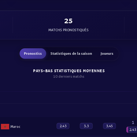
25
MATCHS PRONOSTIQUÉS
Pronostics
Statistiques de la saison
Joueurs
PAYS-BAS STATISTIQUES MOYENNES
10 derniers matchs
1
2.43
3.3
3.45
Maroc
2.43