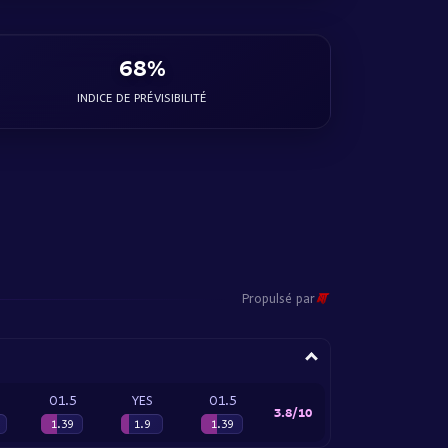
68%
INDICE DE PRÉVISIBILITÉ
Propulsé par
O1.5
YES
O1.5
3.8/10
1.39
1.9
1.39