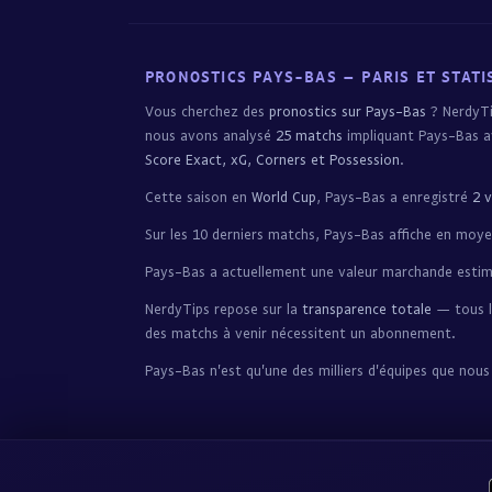
PRONOSTICS PAYS-BAS – PARIS ET STATI
Vous cherchez des
pronostics sur Pays-Bas
? NerdyTi
nous avons analysé
25 matchs
impliquant Pays-Bas av
Score Exact, xG, Corners et Possession
.
Cette saison en
World Cup
, Pays-Bas a enregistré
2 v
Sur les 10 derniers matchs, Pays-Bas affiche en mo
Pays-Bas a actuellement une valeur marchande esti
NerdyTips repose sur la
transparence totale
— tous le
des matchs à venir nécessitent un abonnement.
Pays-Bas n'est qu'une des milliers d'équipes que no