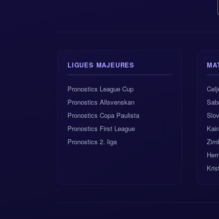
LIGUES MAJEURES
MA
Pronostics League Cup
Celj
Pronostics Allsvenskan
Sab
Pronostics Copa Paulista
Slov
Pronostics First League
Kair
Pronostics 2. liga
Zim
Herr
Kris