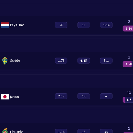
2
Pays-Bas
26
11
1.14
1.14
1
Suède
1.78
4.15
5.1
1.78
1X
2.08
3.6
4
Japon
1.3
1
Lituanie
1.06
15
45