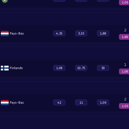
1.06
2
Pays-Bas
4.35
3.55
1.88
1.88
1
Finlande
1.08
10.75
30
1.08
2
Pays-Bas
42
11
1.06
1.06