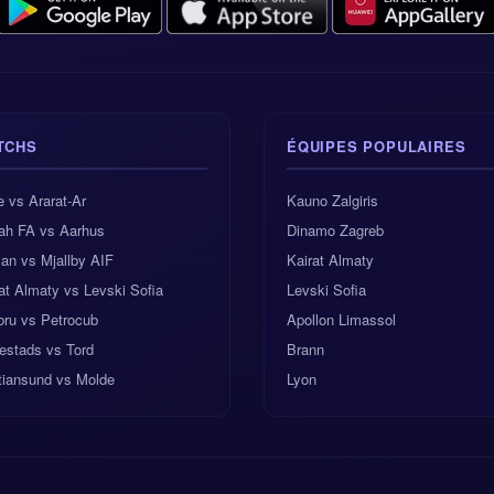
TCHS
ÉQUIPES POPULAIRES
e vs Ararat-Ar
Kauno Zalgiris
ah FA vs Aarhus
Dinamo Zagreb
an vs Mjallby AIF
Kairat Almaty
at Almaty vs Levski Sofia
Levski Sofia
bru vs Petrocub
Apollon Limassol
estads vs Tord
Brann
tiansund vs Molde
Lyon