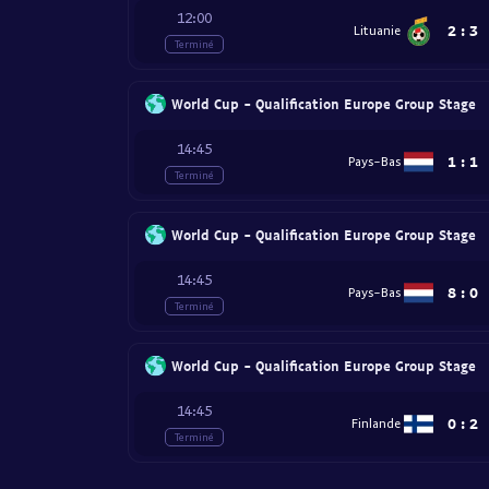
12:00
2
:
3
Lituanie
Terminé
World Cup - Qualification Europe Group Stage
14:45
1
:
1
Pays-Bas
Terminé
World Cup - Qualification Europe Group Stage
14:45
8
:
0
Pays-Bas
Terminé
World Cup - Qualification Europe Group Stage
14:45
0
:
2
Finlande
Terminé