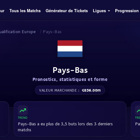
our
Tous les Matchs
Générateur de Tickets
Ligues
Progression
alification Europe
/
Pays-Bas
Pays-Bas
Pronostics, statistiques et forme
€836.00m
VALEUR MARCHANDE :
TREND
TR
Pays-Bas a eu plus de 3,5 buts lors des 3 derniers
Pa
matchs