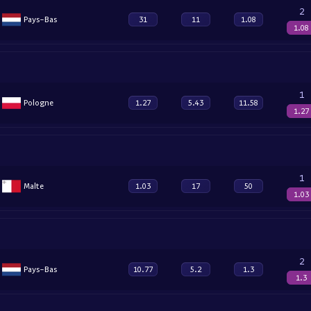
2
Pays-Bas
31
11
1.08
1.08
1
Pologne
1.27
5.43
11.58
1.27
1
Malte
1.03
17
50
1.03
2
Pays-Bas
10.77
5.2
1.3
1.3