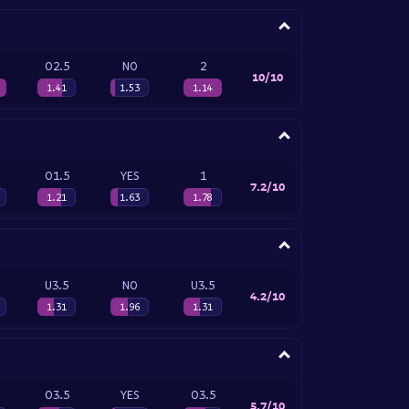
O2.5
NO
2
10/10
1.41
1.53
1.14
O1.5
YES
1
7.2/10
1.21
1.63
1.78
U3.5
NO
U3.5
4.2/10
1.31
1.96
1.31
O3.5
YES
O3.5
5.7/10