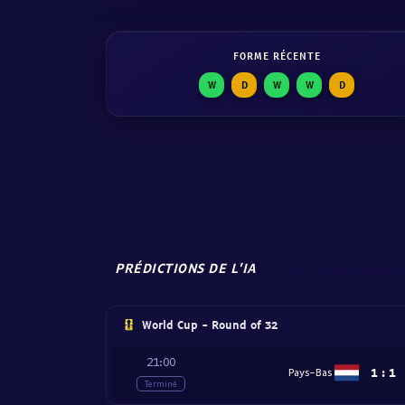
FORME RÉCENTE
W
D
W
W
D
PRÉDICTIONS DE L'IA
World Cup - Round of 32
21:00
1
:
1
Pays-Bas
Terminé