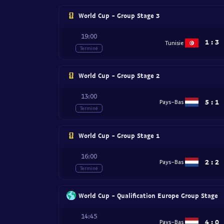
World Cup - Group Stage 3
19:00
1
:
3
Tunisie
Terminé
World Cup - Group Stage 2
13:00
5
:
1
Pays-Bas
Terminé
World Cup - Group Stage 1
16:00
2
:
2
Pays-Bas
Terminé
World Cup - Qualification Europe Group Stage
14:45
4
:
0
Pays-Bas