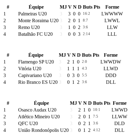
#
Équipe
MJ
V
N
D
Buts
Pts
Forme
1
Palmeiras U20
3
3
0
0
L
W
W
W
W
16:2
9
2
Monte Roraima U20
3
2
0
1
L
W
W
L
8:7
6
3
Remo U20
3
1
0
2
L
L
W
3:6
3
4
Batalhão FC U20
3
0
0
3
L
L
L
2:14
0
U20 COPA SAO PAULO DE JUNIORES 2026, GROUP 28
#
Équipe
MJ
V
N
D
Buts
Pts
Forme
1
Flamengo SP U20
3
2
1
0
L
W
W
D
W
2:0
7
2
Vitória U20
3
1
1
1
L
L
W
D
4:3
4
3
Capivariano U20
3
0
3
0
D
D
D
5:5
3
4
Rio Branco ES U20
3
0
1
2
D
L
L
3:6
1
U20 COPA SAO PAULO DE JUNIORES 2026, GROUP 29
#
Équipe
MJ
V
N
D
Buts
Pts
Forme
1
Osasco Audax U20
3
2
1
0
L
W
W
D
10:1
7
2
Atlético Mineiro U20
3
2
0
1
L
L
W
W
7:5
6
3
QFC U20
3
0
2
1
D
L
D
3:6
2
4
União Rondonópolis U20
3
0
1
2
D
L
L
4:12
1