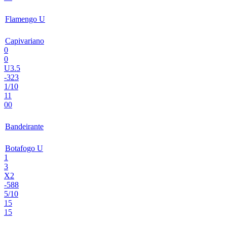
Flamengo U
Capivariano
0
0
U3.5
-323
1/10
11
00
Bandeirante
Botafogo U
1
3
X2
-588
5/10
15
15