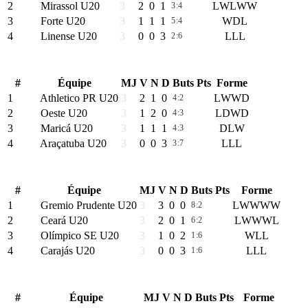
2
Mirassol U20
3
2
0
1
L
W
L
W
W
3:4
6
3
Forte U20
3
1
1
1
W
D
L
5:4
4
4
Linense U20
3
0
0
3
L
L
L
2:6
0
U20 COPA SAO PAULO DE JUNIORES 2026, GROUP 5
#
Équipe
MJ
V
N
D
Buts
Pts
Forme
1
Athletico PR U20
3
2
1
0
L
W
W
D
4:2
7
2
Oeste U20
3
1
2
0
L
D
W
D
4:3
5
3
Maricá U20
3
1
1
1
D
L
W
4:3
4
4
Araçatuba U20
3
0
0
3
L
L
L
3:7
0
U20 COPA SAO PAULO DE JUNIORES 2026, GROUP 6
#
Équipe
MJ
V
N
D
Buts
Pts
Forme
1
Gremio Prudente U20
3
3
0
0
L
W
W
W
W
8:2
9
2
Ceará U20
3
2
0
1
L
W
W
W
L
6:2
6
3
Olímpico SE U20
3
1
0
2
W
L
L
1:6
3
4
Carajás U20
3
0
0
3
L
L
L
1:6
0
U20 COPA SAO PAULO DE JUNIORES 2026, GROUP 7
#
Équipe
MJ
V
N
D
Buts
Pts
Forme