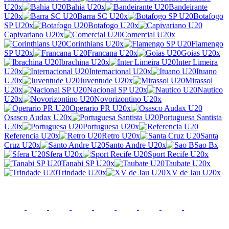
U20
x
Bahia U20
x
Bandeirante
U20
x
Barra SC U20
x
Botafogo
SP U20
x
Botafogo U20
x
Capivariano U20
x
Comercial U20
x
Corinthians U20
x
Flamengo
SP U20
x
Francana U20
x
Goias U20
x
Ibrachina U20
x
Inter Limeira
U20
x
Internacional U20
x
Ituano
U20
x
Juventude U20
x
Mirassol
U20
x
Nacional SP U20
x
Nautico
U20
x
Novorizontino U20
x
Operario PR U20
x
Osasco Audax U20
x
Portuguesa Santista
U20
x
Portuguesa U20
x
Referencia U20
x
Retro U20
x
Santa
Cruz U20
x
Santo Andre U20
x
Sao B
x
Sfera U20
x
Sport Recife U20
x
Tanabi SP U20
x
Taubate U20
x
Trindade U20
x
XV de Jau U20
x
Pronostics Sao Paulo Youth Cup Brésil