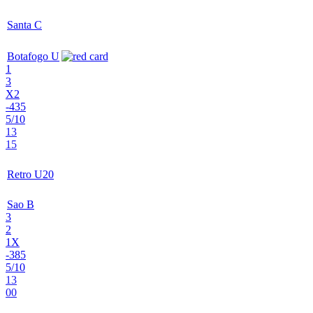
Santa C
Botafogo U
1
3
X2
-435
5/10
13
15
Retro U20
Sao B
3
2
1X
-385
5/10
13
00