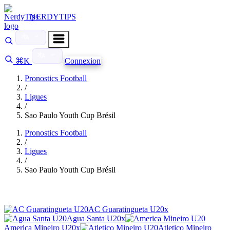
NERDYTIPS
⌘K
Connexion
Pronostics Football
/
Ligues
/
Sao Paulo Youth Cup Brésil
Pronostics Football
/
Ligues
/
Sao Paulo Youth Cup Brésil
AC Guaratingueta U20
x
Agua Santa U20
x
America Mineiro U20
x
Atletico Mineiro