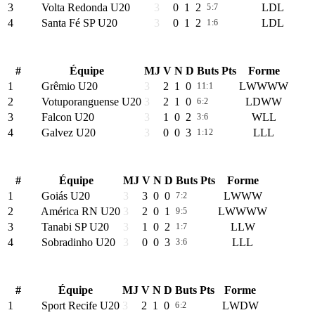
3
Volta Redonda U20
3
0
1
2
L
D
L
5:7
1
4
Santa Fé SP U20
3
0
1
2
L
D
L
1:6
1
U20 COPA SAO PAULO DE JUNIORES 2026, GROUP 2
#
Équipe
MJ
V
N
D
Buts
Pts
Forme
1
Grêmio U20
3
2
1
0
L
W
W
W
W
11:1
7
2
Votuporanguense U20
3
2
1
0
L
D
W
W
6:2
7
3
Falcon U20
3
1
0
2
W
L
L
3:6
3
4
Galvez U20
3
0
0
3
L
L
L
1:12
0
U20 COPA SAO PAULO DE JUNIORES 2026, GROUP 3
#
Équipe
MJ
V
N
D
Buts
Pts
Forme
1
Goiás U20
3
3
0
0
L
W
W
W
7:2
9
2
América RN U20
3
2
0
1
L
W
W
W
W
9:5
6
3
Tanabi SP U20
3
1
0
2
L
L
W
1:7
3
4
Sobradinho U20
3
0
0
3
L
L
L
3:6
0
U20 COPA SAO PAULO DE JUNIORES 2026, GROUP 4
#
Équipe
MJ
V
N
D
Buts
Pts
Forme
1
Sport Recife U20
3
2
1
0
L
W
D
W
6:2
7