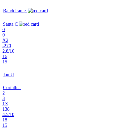
Bandeirante
Santa C
0
0
X2
-270
2.8/10
16
15
Jau U
Corinthia
2
3
1X
138
4.5/10
18
15