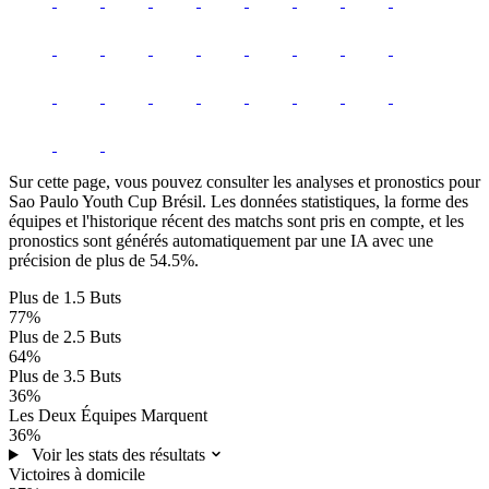
Sur cette page, vous pouvez consulter les analyses et pronostics pour
Sao Paulo Youth Cup Brésil. Les données statistiques, la forme des
équipes et l'historique récent des matchs sont pris en compte, et les
pronostics sont générés automatiquement par une IA avec une
précision de plus de 54.5%.
Plus de 1.5 Buts
77%
Plus de 2.5 Buts
64%
Plus de 3.5 Buts
36%
Les Deux Équipes Marquent
36%
Voir les stats des résultats
Victoires à domicile