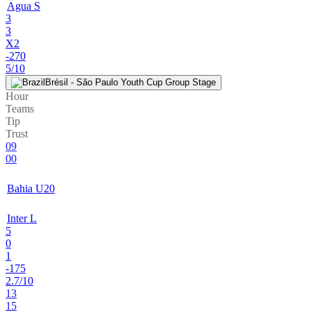
Agua S
3
3
X2
-270
5/10
Brésil - São Paulo Youth Cup Group Stage
Hour
Teams
Tip
Trust
09
00
Bahia U20
Inter L
5
0
1
-175
2.7/10
13
15