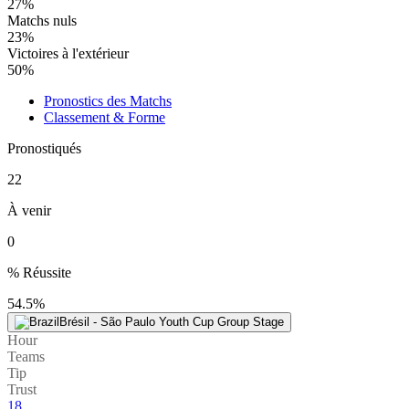
27%
Matchs nuls
23%
Victoires à l'extérieur
50%
Pronostics des Matchs
Classement & Forme
Pronostiqués
22
À venir
0
% Réussite
54.5%
Brésil - São Paulo Youth Cup Group Stage
Hour
Teams
Tip
Trust
18