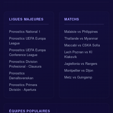
LIGUES MAJEURES
MATCHS
Pronostics National 1
Malaisie vs Philippines
Pronostics UEFA Europa
Thaïlande vs Myanmar
League
Maccabi vs CSKA Sofia
Pronostics UEFA Europa
Lech Poznan vs KI
Conference League
Klaksvik
Pronostics Division
Jagiellonia vs Rangers
Profesional - Clausura
Montpellier vs Dijon
Pronostics
Metz vs Guingamp
Damallsvenskan
Pronostics Primera
División - Apertura
ÉQUIPES POPULAIRES