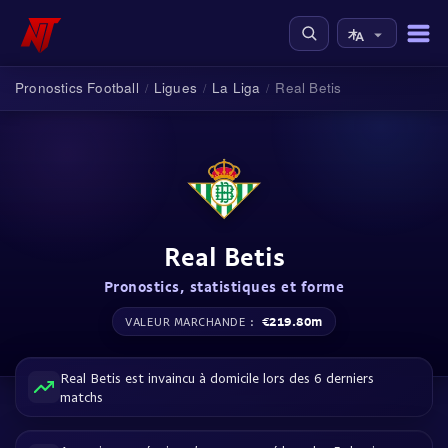
Pronostics Football
Ligues
La Liga
Real Betis
/
/
/
Real Betis
Pronostics, statistiques et forme
€219.80m
VALEUR MARCHANDE :
Real Betis est invaincu à domicile lors des 6 derniers
matchs