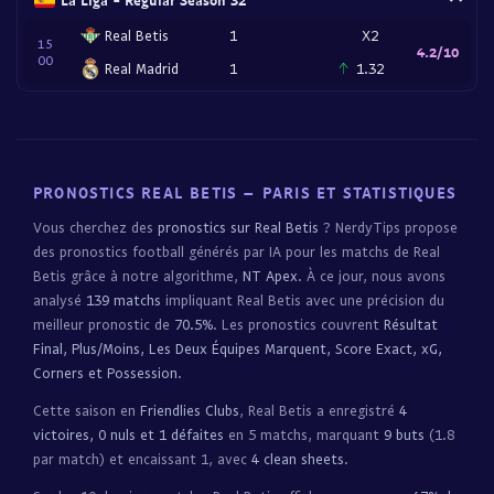
Real Betis
1
X2
15
4.2/10
00
Real Madrid
1
1.32
PRONOSTICS REAL BETIS – PARIS ET STATISTIQUES
Vous cherchez des
pronostics sur Real Betis
? NerdyTips propose
des pronostics football générés par IA pour les matchs de Real
Betis grâce à notre algorithme,
NT Apex
. À ce jour, nous avons
analysé
139 matchs
impliquant Real Betis avec une précision du
meilleur pronostic de
70.5%
. Les pronostics couvrent
Résultat
Final, Plus/Moins, Les Deux Équipes Marquent, Score Exact, xG,
Corners et Possession
.
Cette saison en
Friendlies Clubs
, Real Betis a enregistré
4
victoires, 0 nuls et 1 défaites
en 5 matchs, marquant
9 buts
(1.8
par match) et encaissant 1, avec
4 clean sheets
.