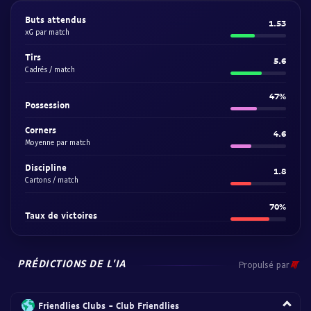
Buts attendus
1.53
xG par match
Tirs
5.6
Cadrés / match
47%
Possession
Corners
4.6
Moyenne par match
Discipline
1.8
Cartons / match
70%
Taux de victoires
PRÉDICTIONS DE L'IA
Propulsé par
Friendlies Clubs - Club Friendlies