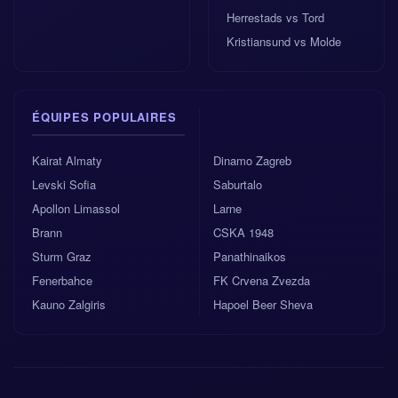
Herrestads vs Tord
Kristiansund vs Molde
ÉQUIPES POPULAIRES
Kairat Almaty
Dinamo Zagreb
Levski Sofia
Saburtalo
Apollon Limassol
Larne
Brann
CSKA 1948
Sturm Graz
Panathinaikos
Fenerbahce
FK Crvena Zvezda
Kauno Zalgiris
Hapoel Beer Sheva