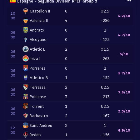
Espagne - Segunda División RFEF Group 3
Castellon II
0
O2.5
10
4.2/10
00
Valencia II
4
-286
Andratx
0
2
06
4.7/10
00
Alcoyano
0
-125
Atletic L
2
O1.5
06
5/10
00
Ibiza I
0
-263
Porreres
0
2
06
5.7/10
00
Atletico B
1
-152
Terrassa
2
U2.5
06
7.5/10
00
Poblense
3
-213
Torrent
1
U2.5
06
3.3/10
00
Barbastro
2
-167
Sant Andreu
2
1
12
6.9/10
00
Reddis
1
-156