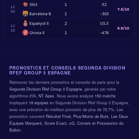
Olot
1
X2
12
7.5/10
00
Barcelona B
1
-303
Espanyol II
2
U3.5
12
6.9/10
30
Girona II
1
-476
PRONOSTICS ET CONSEILS SEGUNDA DIVISION
RFEF GROUP 3 ESPAGNE
Retrouvez les derniers pronostics et conseils de paris pour la
Segunda Division Rfef Group 3 Espagne
, générés par notre
algorithme d'IA,
NT Apex
. Nous avons analysé
150 matchs
impliquant
18 équipes
en Segunda Division Rfef Group 3 Espagne,
avec une précision du meilleur pronostic de plus de
72.7%
. Les
pronostics couvrent
Résultat Final, Plus/Moins de Buts, Les Deux
Équipes Marquent, Score Exact, xG, Corners et Possession du
Ballon
.