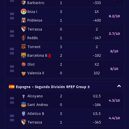
00
Barbastro
1
-333
Ibiza I
3
1X
06
6.2/10
00
Poblense
1
-400
Terrassa
0
2
06
3.7/10
00
Reddis
1
-147
Torrent
3
2
06
8/10
00
Barcelona B
2
-192
Olot
2
X2
06
8/10
00
Valencia II
0
102
Espagne - Segunda División RFEF Group 3
Alcoyano
2
U2.5
06
4.3/10
00
Sant Andreu
0
-164
Atletico B
3
U3.5
06
4.4/10
00
Terrassa
1
-345