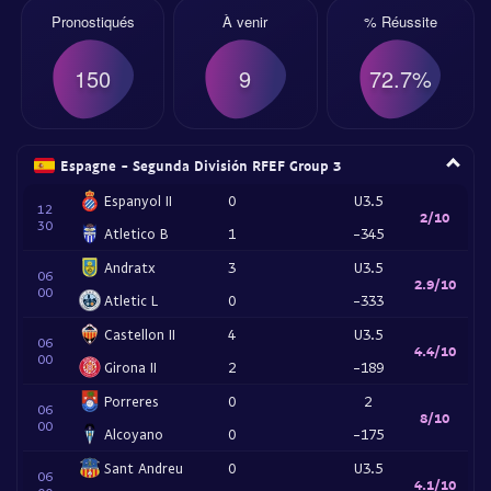
Pronostiqués
À venir
% Réussite
150
9
72.7%
Espagne - Segunda División RFEF Group 3
Espanyol II
0
U3.5
12
2/10
30
Atletico B
1
-345
Andratx
3
U3.5
06
2.9/10
00
Atletic L
0
-333
Castellon II
4
U3.5
06
4.4/10
00
Girona II
2
-189
Porreres
0
2
06
8/10
00
Alcoyano
0
-175
Sant Andreu
0
U3.5
06
4.1/10