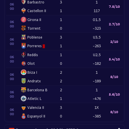
Barbastro
3
1
06
7.8/10
00
Castellon II
1
117
Girona II
1
O1.5
06
2.7/10
00
Torrent
0
-323
Poblense
3
U3.5
06
2/10
00
Porreres
1
-263
Reddis
1
U2.5
06
5.4/10
00
Olot
0
-182
Ibiza I
2
1
06
8/10
00
Andratx
2
-189
Barcelona B
2
1
06
5.6/10
00
Atletic L
1
-476
Valencia II
3
1X
06
8/10
00
Espanyol II
0
-385