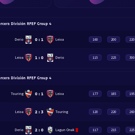
rcera División RFEF Group 4
0
:
1
Derio
Leioa
160
200
220
1
:
0
Leioa
Derio
115
225
300
rcera División RFEF Group 4
0
:
1
Touring
Leioa
177
185
195
2
:
3
Leioa
Touring
120
220
260
2
:
0
Derio
Lagun Onak
117
215
225