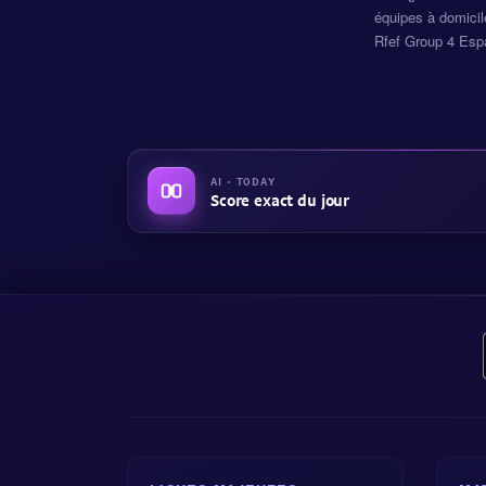
équipes à domici
Rfef Group 4 Espa
AI · TODAY
Score exact du jour