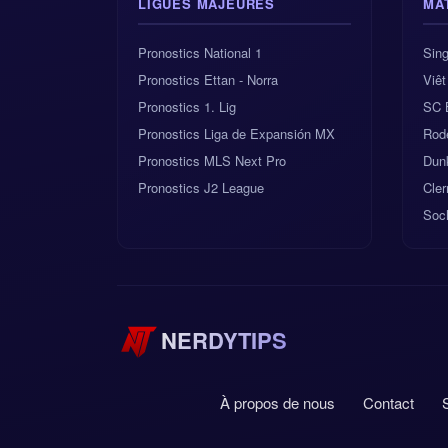
LIGUES MAJEURES
MA
Pronostics National 1
Sing
Pronostics Ettan - Norra
Viê
Pronostics 1. Lig
SC 
Pronostics Liga de Expansión MX
Rod
Pronostics MLS Next Pro
Dun
Pronostics J2 League
Cle
Soc
NERDYTIPS
À propos de nous
Contact