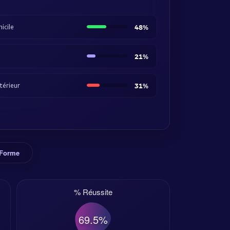
icile
48%
21%
xtérieur
31%
 Forme
% Réussite
69.5%