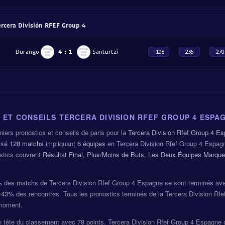
rcera División RFEF Group 4
4
:
1
Durango
Santurtzi
-108
235
270
 ET CONSEILS TERCERA DIVISION RFEF GROUP 4 ESPA
niers pronostics et conseils de paris pour la
Tercera Division Rfef Group 4 E
ysé
128 matchs
impliquant
6 équipes
en Tercera Division Rfef Group 4 Espagne
ostics couvrent
Résultat Final, Plus/Moins de Buts, Les Deux Équipes Marque
%
des matchs de Tercera Division Rfef Group 4 Espagne se sont terminés ave
s
43%
des rencontres. Tous les pronostics terminés de la Tercera Division Rf
 moment.
n tête du classement avec 78 points. Tercera Division Rfef Group 4 Espagne of