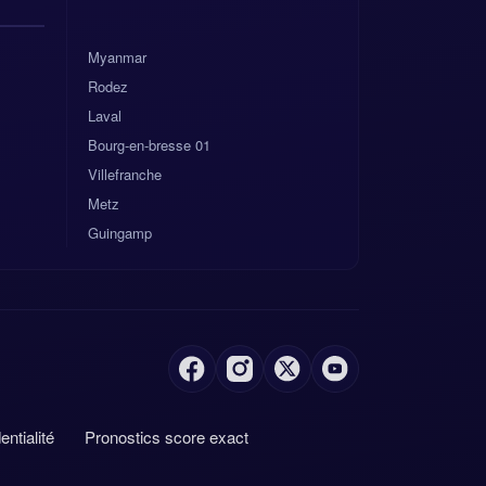
Myanmar
Rodez
Laval
Bourg-en-bresse 01
Villefranche
Metz
Guingamp
entialité
Pronostics score exact