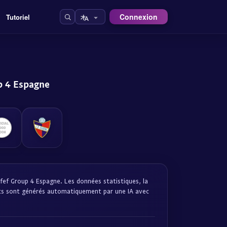
Connexion
Tutoriel
p 4 Espagne
fef Group 4 Espagne. Les données statistiques, la
tics sont générés automatiquement par une IA avec