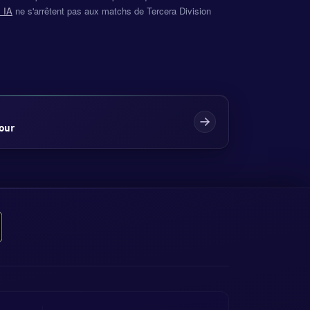
l IA
ne s'arrêtent pas aux matchs de Tercera Division
jour