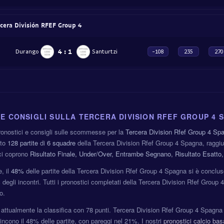
cera División RFEF Group 4
4
:
1
Durango
Santurtzi
-108
235
270
 E CONSIGLI SULLA TERCERA DIVISION RFEF GROUP 4 
pronostici e consigli sulle scommesse per la
Tercera Division Rfef Group 4 Sp
ato
128 partite
di
6 squadre
della Tercera Division Rfef Group 4 Spagna, raggiun
ici coprono
Risultato Finale, Under/Over, Entrambe Segnano, Risultato Esatto
, il
48%
delle partite della Tercera Division Rfef Group 4 Spagna si è conclu
%
degli incontri. Tutti i pronostici completati della Tercera Division Rfef Group 4
o.
attualmente la classifica con 78 punti. Tercera Division Rfef Group 4 Spagna o
incono il 48% delle partite, con pareggi nel 21%. I nostri
pronostici calcio basa