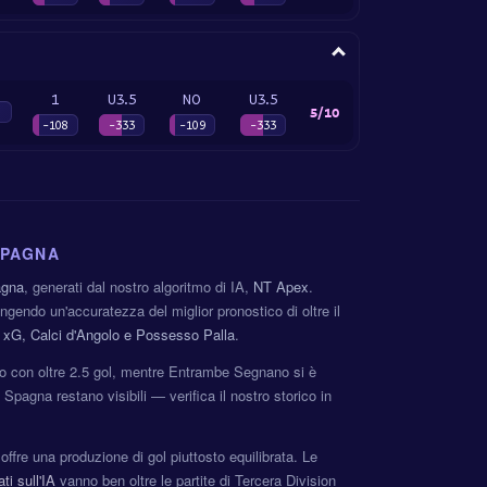
1
U3.5
NO
U3.5
5/10
-108
-333
-109
-333
SPAGNA
agna
, generati dal nostro algoritmo di IA,
NT Apex
.
gendo un'accuratezza del miglior pronostico di oltre il
, xG, Calci d'Angolo e Possesso Palla
.
so con oltre 2.5 gol, mentre Entrambe Segnano si è
 Spagna restano visibili — verifica il nostro storico in
ffre una produzione di gol piuttosto equilibrata. Le
ti sull'IA
vanno ben oltre le partite di Tercera Division