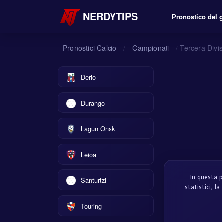
NERDYTIPS
Pronostico del 
Pronostici Calcio
Campionati
Tercera Divi
/
/
Derio
Durango
Lagun Onak
Leioa
In questa p
Santurtzi
statistici, l
Touring