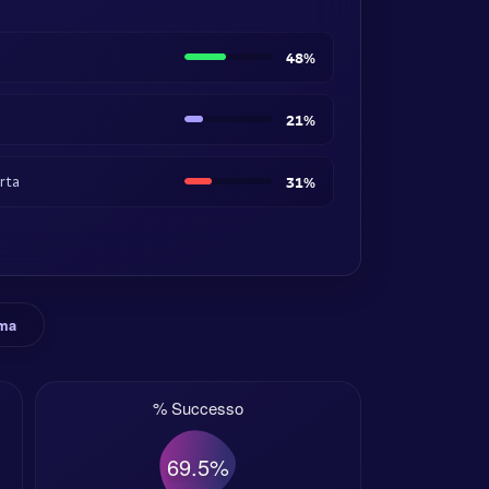
48%
21%
erta
31%
rma
% Successo
69.5%