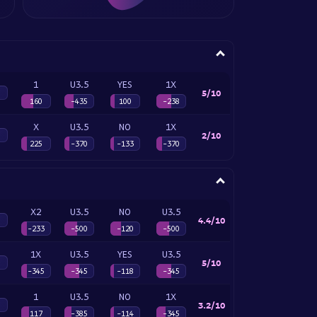
1
U3.5
YES
1X
5/10
160
-435
100
-238
X
U3.5
NO
1X
2/10
225
-370
-133
-370
X2
U3.5
NO
U3.5
4.4/10
-233
-500
-120
-500
1X
U3.5
YES
U3.5
5/10
-345
-345
-118
-345
1
U3.5
NO
1X
3.2/10
117
-385
-114
-345