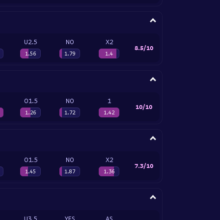
U2.5
NO
X2
8.5/10
1.56
1.79
1.4
O1.5
NO
1
10/10
1.26
1.72
1.42
O1.5
NO
X2
7.3/10
1.45
1.87
1.36
U3.5
YES
AS