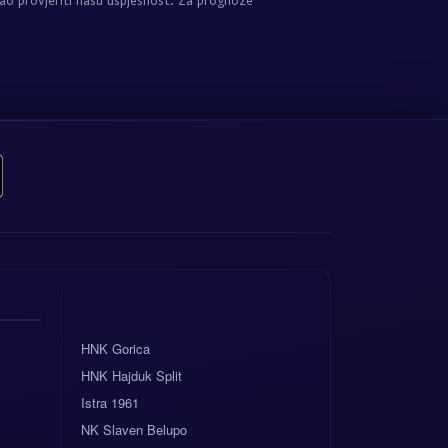
o provjeriti našu uspješnost. Za prognoze
HNK Gorica
HNK Hajduk Split
Istra 1961
NK Slaven Belupo