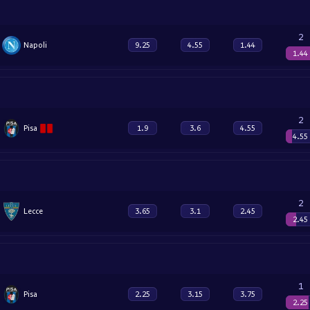
2
Napoli
9.25
4.55
1.44
1.44
2
Pisa
1.9
3.6
4.55
4.55
2
Lecce
3.65
3.1
2.45
2.45
1
Pisa
2.25
3.15
3.75
2.25