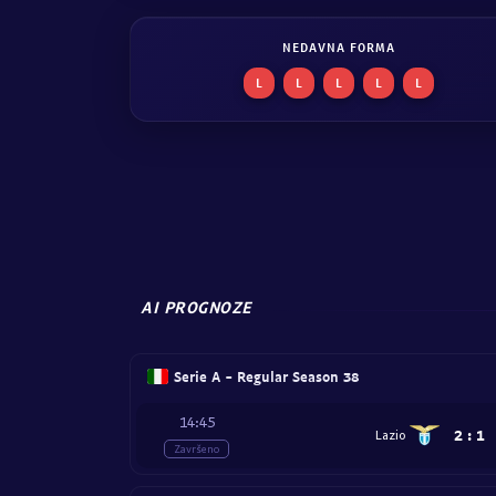
NEDAVNA FORMA
L
L
L
L
L
AI PROGNOZE
Serie A - Regular Season 38
14:45
2
:
1
Lazio
Završeno