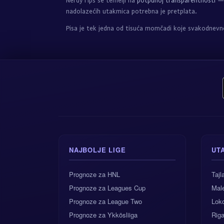
NerdyTips se temelji na
potpunoj transparentnosti
— 
nadolazećih utakmica potrebna je pretplata.
Pisa je tek jedna od tisuća momčadi koje svakodnevn
NAJBOLJE LIGE
UT
Prognoze za HNL
Taj
Prognoze za Leagues Cup
Male
Prognoze za League Two
Lok
Prognoze za Ykkösliiga
Rig