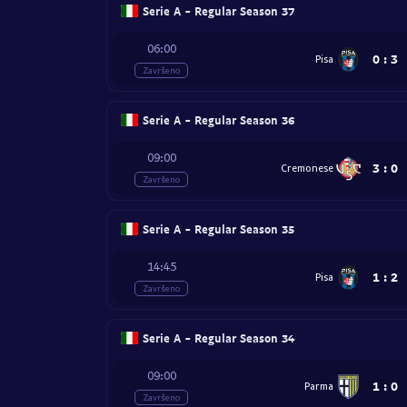
Serie A - Regular Season 37
06:00
0
:
3
Pisa
Završeno
Serie A - Regular Season 36
09:00
3
:
0
Cremonese
Završeno
Serie A - Regular Season 35
14:45
1
:
2
Pisa
Završeno
Serie A - Regular Season 34
09:00
1
:
0
Parma
Završeno