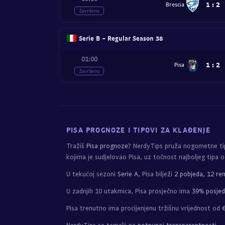
1
:
2
Brescia
Završeno
Serie B - Regular Season 38
01:00
1
:
2
Pisa
Završeno
PISA PROGNOZE I TIPOVI ZA KLAĐENJE
Tražiš
Pisa prognoze
? NerdyTips pruža nogometne ti
kojima je sudjelovao Pisa, uz točnost najboljeg tipa 
U tekućoj sezoni
Serie A
, Pisa bilježi
2 pobjeda, 12 rem
U zadnjih 10 utakmica, Pisa prosječno ima
39% posjed
Pisa trenutno ima procijenjenu tržišnu vrijednost od