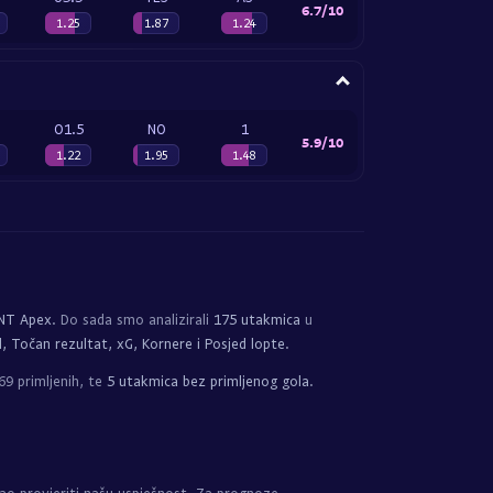
6.7/10
1.25
1.87
1.24
O1.5
NO
1
5.9/10
1.22
1.95
1.48
NT Apex
. Do sada smo analizirali
175 utakmica
u
l, Točan rezultat, xG, Kornere i Posjed lopte
.
69 primljenih, te
5 utakmica bez primljenog gola
.