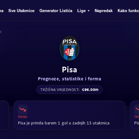
na
Sve Utakmice
Generator Listića
Lige
Napredak
Kako funkc
a
Pisa
Prognoze, statistike i forma
€96.00m
TRŽIŠNA VRIJEDNOST:
TREND
TR
Pisa je primila barem 1 gol u zadnjih 13 utakmica
Pi