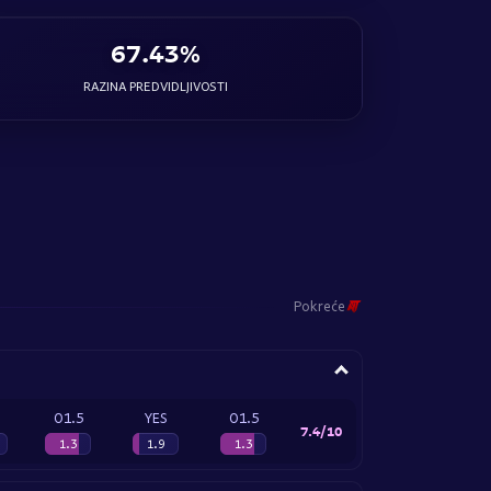
67.43%
RAZINA PREDVIDLJIVOSTI
Pokreće
O1.5
YES
O1.5
7.4/10
1.3
1.9
1.3