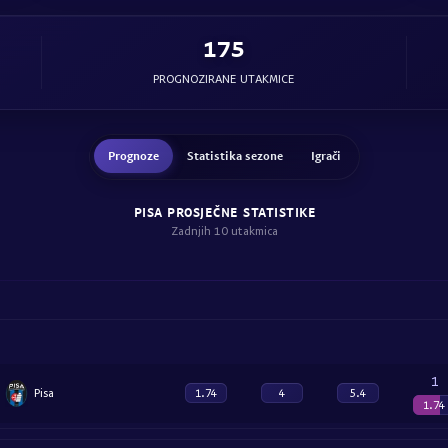
175
PROGNOZIRANE UTAKMICE
Prognoze
Statistika sezone
Igrači
PISA PROSJEČNE STATISTIKE
Zadnjih 10 utakmica
1
Pisa
1.74
4
5.4
1.74