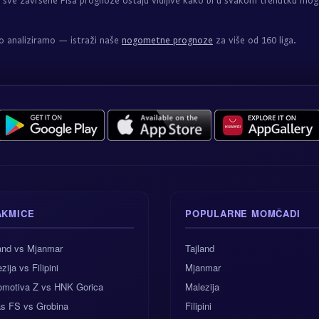
sve završene Pisa prognoze ostaju vidljive kako bi u svakom trenutku moga
o analiziramo — istraži naše
nogometne prognoze
za više od 160 liga.
AKMICE
POPULARNE MOMČADI
land vs Mjanmar
Tajland
zija vs Filipini
Mjanmar
omotiva Z vs HNK Gorica
Malezija
as FS vs Grobina
Filipini