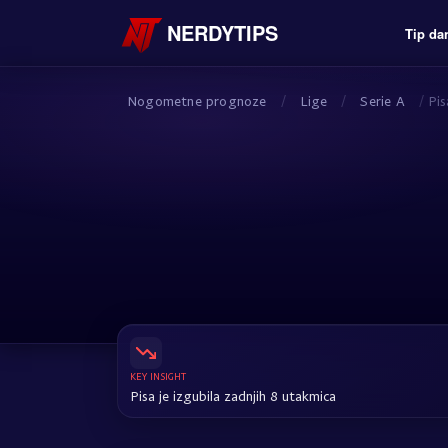
NERDYTIPS
Tip da
Nogometne prognoze
/
Lige
/
Serie A
/
Pis
KEY INSIGHT
Pisa je izgubila zadnjih 8 utakmica