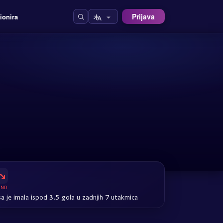
Prijava
ionira
END
sa je imala ispod 3.5 gola u zadnjih 7 utakmica