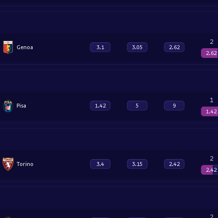
2
Genoa
3.1
3.05
2.62
2.62
1
Pisa
1.42
5
9
1.42
2
Torino
3.4
3.15
2.42
2.42
2