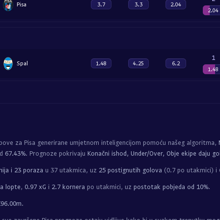
Pisa
3.7
3.3
2.04
2.04
1
Spal
1.48
4.25
6.2
1.48
pove za Pisa generirane umjetnom inteligencijom pomoću našeg algoritma,
od
67.43%
. Prognoze pokrivaju
Konačni ishod, Under/Over, Obje ekipe daju go
ija i 23 poraza
u 37 utakmica, uz
25 postignutih golova
(0.7 po utakmici) i 
a lopte
,
0.97 xG
i
2.7 kornera
po utakmici, uz
postotak pobjeda od 10%
.
€96.00m
.