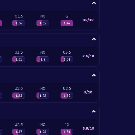
O1.5
NO
2
10/10
1.34
1.65
1.44
U3.5
NO
U3.5
2.6/10
1.31
1.9
1.31
U2.5
NO
U2.5
5/10
1.52
1.75
1.52
U2.5
NO
1X
8.5/10
1.57
1.75
1.31