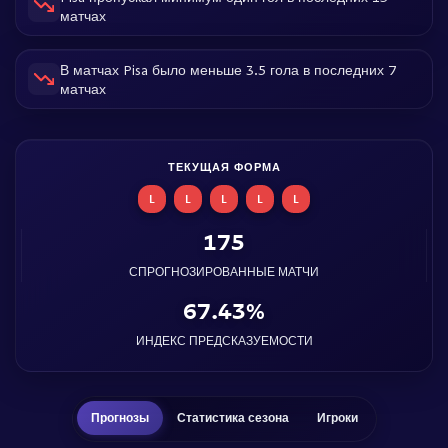
матчах
В матчах Pisa было меньше 3.5 гола в последних 7
матчах
ТЕКУЩАЯ ФОРМА
L
L
L
L
L
175
СПРОГНОЗИРОВАННЫЕ МАТЧИ
67.43%
ИНДЕКС ПРЕДСКАЗУЕМОСТИ
Прогнозы
Статистика сезона
Игроки