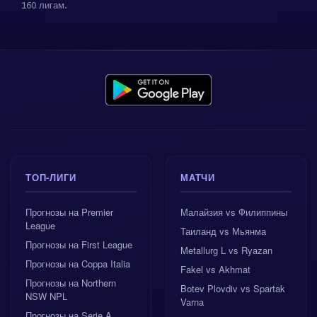
160 лигам.
ТОП-ЛИГИ
МАТЧИ
Прогнозы на Premier
Малайзия vs Филиппины
League
Таиланд vs Мьянма
Прогнозы на First League
Metallurg L vs Ryazan
Прогнозы на Coppa Italia
Fakel vs Akhmat
Прогнозы на Northern
Botev Plovdiv vs Spartak
NSW NPL
Varna
Прогнозы на Serie A