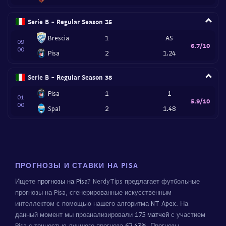
Serie B - Regular Season 35
Brescia
1
AS
09
6.7/10
00
Pisa
2
1.24
Serie B - Regular Season 38
Pisa
1
1
01
5.9/10
00
Spal
2
1.48
ПРОГНОЗЫ И СТАВКИ НА PISA
Ищете
прогнозы на Pisa
? NerdyTips предлагает футбольные
прогнозы на Pisa, сгенерированные искусственным
интеллектом с помощью нашего алгоритма
NT Apex
. На
данный момент мы проанализировали
175 матчей
с участием
Pisa с точностью лучшего прогноза
67.43%
. Прогнозы