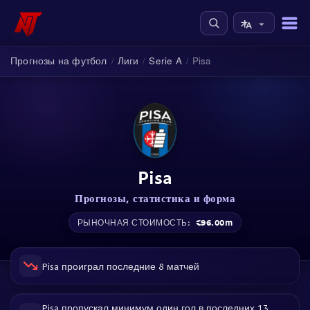
Прогнозы на футбол
Лиги
Serie A
Pisa
/
/
/
Pisa
Прогнозы, статистика и форма
€96.00m
РЫНОЧНАЯ СТОИМОСТЬ:
Pisa проиграл последние 8 матчей
Pisa пропускал минимум один гол в последних 13