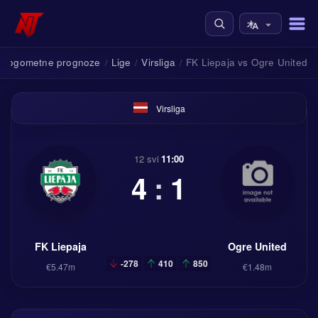
Nogometne prognoze
Lige
Virsliga
FK Liepaja vs Ogre United
/
/
/
Virsliga
12 svi
11:00
4
:
1
FK Liepaja
Ogre United
-278
410
850
€5.47m
€1.48m