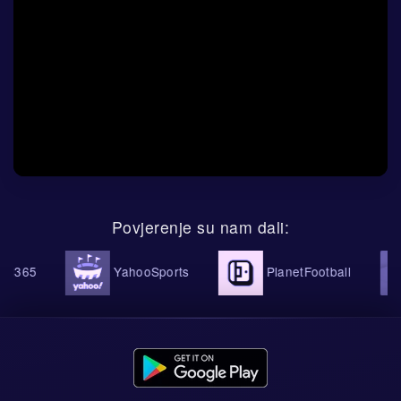
Povjerenje su nam dali:
l365
YahooSports
PlanetFootball