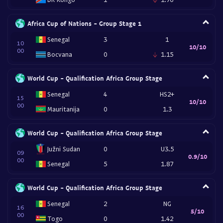
Africa Cup of Nations - Group Stage 1
Senegal
3
1
10
10/10
00
Bocvana
0
1.15
World Cup - Qualification Africa Group Stage
Senegal
4
HS2+
15
10/10
00
Mauritanija
0
1.3
World Cup - Qualification Africa Group Stage
Južni Sudan
0
U3.5
09
0.9/10
00
Senegal
5
1.87
World Cup - Qualification Africa Group Stage
Senegal
2
NG
16
5/10
00
Togo
0
1.42