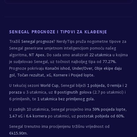
SENEGAL PROGNOZE I TIPOVI ZA KLAĐENJE
Tražiš
Senegal prognoze
? NerdyTips pruža nogometne tipove za
Senegal generirane umjetnom inteligencijom pomoću našeg
algoritma,
NT Apex
. Do sada smo analizirali
22 utakmica
u kojima
je sudjelovao Senegal, uz točnost najboljeg tipa od
77.27%
.
Prognoze pokrivaju
Konačni ishod, Under/Over, Obje ekipe daju
gol, Točan rezultat, xG, Kornere i Posjed lopte
.
U tekućoj sezoni
World Cup
, Senegal bilježi
1 pobjeda, 0 remija i 2
poraza
u 3 utakmica, uz
8 postignutih golova
(2.7 po utakmici) i
6 primljenih, te
1 utakmica bez primljenog gola
.
U zadnjih 10 utakmica, Senegal prosječno ima
59% posjeda lopte
,
1.47 xG
i
6.4 kornera
po utakmici, uz
postotak pobjeda od 60%
.
Senegal trenutno ima procijenjenu tržišnu vrijednost od
€415.90m
.