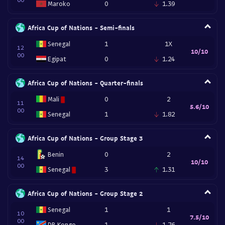
Maroko
0
1.39
Africa Cup of Nations - Semi-finals
Senegal
1
1X
12
10/10
00
Egipat
0
1.24
Africa Cup of Nations - Quarter-finals
Mali
0
2
11
5.6/10
00
Senegal
1
1.82
Africa Cup of Nations - Group Stage 3
Benin
0
2
14
10/10
00
Senegal
3
1.31
Africa Cup of Nations - Group Stage 2
Senegal
1
1
10
7.5/10
00
DR Kongo
1
1.76