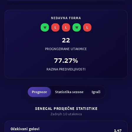
NEDAVNA FORMA
W
L
L
W
L
22
PROGNOZIRANE UTAKMICE
77.27%
RAZINA PREDVIDLJIVOSTI
Prognoze
Statistika sezone
Igrači
SENEGAL PROSJEČNE STATISTIKE
Zadnjih 10 utakmica
Očekivani golovi
1.47