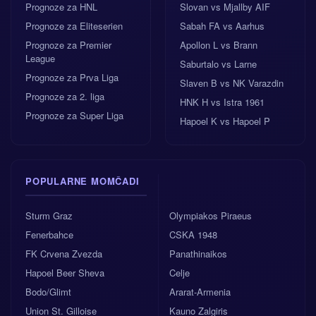
Prognoze za HNL
Slovan vs Mjallby AIF
Prognoze za Eliteserien
Sabah FA vs Aarhus
Prognoze za Premier
Apollon L vs Brann
League
Saburtalo vs Larne
Prognoze za Prva Liga
Slaven B vs NK Varazdin
Prognoze za 2. liga
HNK H vs Istra 1961
Prognoze za Super Liga
Hapoel K vs Hapoel P
POPULARNE MOMČADI
Sturm Graz
Olympiakos Piraeus
Fenerbahce
CSKA 1948
FK Crvena Zvezda
Panathinaikos
Hapoel Beer Sheva
Celje
Bodo/Glimt
Ararat-Armenia
Union St. Gilloise
Kauno Zalgiris