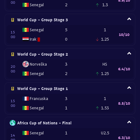
00
Senegal
2
1.3
World Cup - Group Stage 3
Senegal
5
1
15
10/10
00
Irak
0
1.25
World Cup - Group Stage 2
Norveška
3
HS
20
6.4/10
00
Senegal
2
1.25
World Cup - Group Stage 1
Francuska
3
1
15
8.5/10
00
Senegal
1
1.53
Africa Cup of Nations - Final
Senegal
1
U2.5
14
6.3/10
00