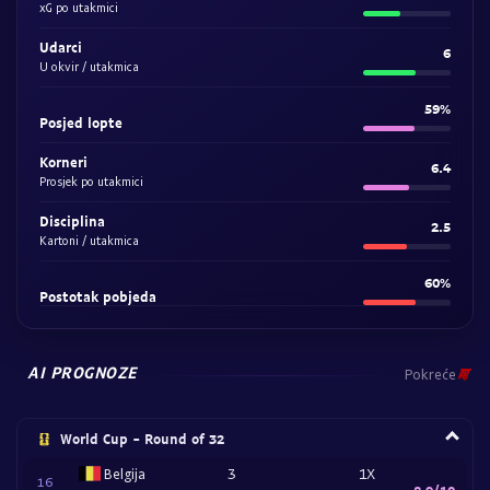
xG po utakmici
Udarci
6
U okvir / utakmica
59%
Posjed lopte
Korneri
6.4
Prosjek po utakmici
Disciplina
2.5
Kartoni / utakmica
60%
Postotak pobjeda
AI PROGNOZE
Pokreće
World Cup - Round of 32
Belgija
3
1X
16
8.9/10