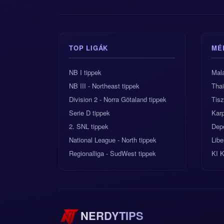
TOP LIGÁK
MÉ
NB I tippek
Mala
NB III - Northeast tippek
Thai
Division 2 - Norra Götaland tippek
Tisz
Serie D tippek
Kar
2. SNL tippek
Dep
National League - North tippek
Libe
Regionalliga - SudWest tippek
KI 
NERDYTIPS