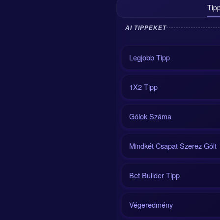
Tip
AI TIPPEKET
Legjobb Tipp
1X2 Tipp
Gólok Száma
Mindkét Csapat Szerez Gólt
Bet Builder Tipp
Végeredmény