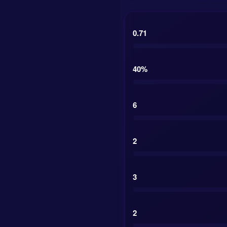
0.71
40%
6
2
3
2