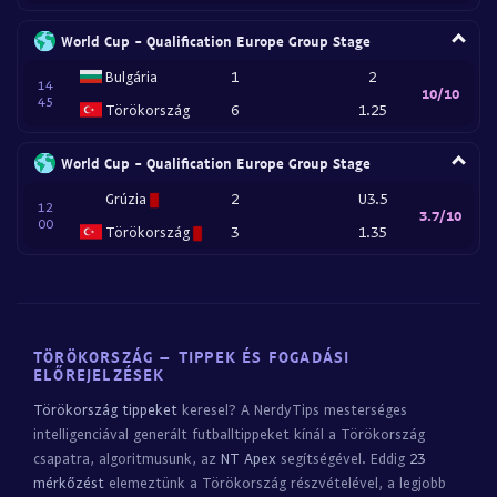
World Cup - Qualification Europe Group Stage
Bulgária
1
2
14
10/10
45
Törökország
6
1.25
World Cup - Qualification Europe Group Stage
Grúzia
2
U3.5
12
3.7/10
00
Törökország
3
1.35
TÖRÖKORSZÁG – TIPPEK ÉS FOGADÁSI
ELŐREJELZÉSEK
Törökország tippeket
keresel? A NerdyTips mesterséges
intelligenciával generált futballtippeket kínál a Törökország
csapatra, algoritmusunk, az
NT Apex
segítségével. Eddig
23
mérkőzést
elemeztünk a Törökország részvételével, a legjobb