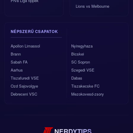
Prva Liga tippek
Lions vs Melbourne
NÉPSZERŰ CSAPATOK
Apollon Limassol
Nyiregyhaza
Brann
Bicskei
Sabah FA
SC Sopron
Aarhus
Szegedi VSE
Tiszafuredi VSE
Dabas
Ozd Sajovolgye
Tiszakecske FC
Debreceni VSC
Mezokovesd-zsory
NERDYTIPS