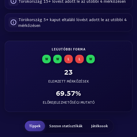
Törökország 15+ lövést adott le az utóbbi 4 mérkőzésen
Törökország 5+ kaput eltaláló lövést adott le az utóbbi 4
mérkőzésen
LEGUTÓBBI FORMA
W
W
L
L
W
23
ELEMZETT MÉRKŐZÉSEK
69.57%
ELŐREJELEZHETŐSÉGI MUTATÓ
Tippek
Szezon statisztikák
Játékosok