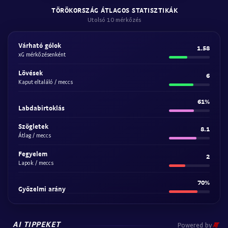
TÖRÖKORSZÁG ÁTLAGOS STATISZTIKÁK
Utolsó 10 mérkőzés
Várható gólok
1.58
xG mérkőzésenként
Lövések
6
Kaput eltaláló / meccs
61%
Labdabirtoklás
Szögletek
8.1
Átlag / meccs
Fegyelem
2
Lapok / meccs
70%
Győzelmi arány
AI TIPPEKET
Powered by