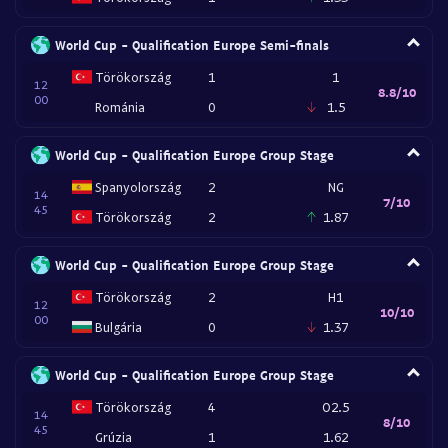
World Cup - Qualification Europe Semi-finals
Törökország
1
1
12
8.8/10
00
Románia
0
1.5
World Cup - Qualification Europe Group Stage
Spanyolország
2
NG
14
7/10
45
Törökország
2
1.87
World Cup - Qualification Europe Group Stage
Törökország
2
H1
12
10/10
00
Bulgária
0
1.37
World Cup - Qualification Europe Group Stage
Törökország
4
O2.5
14
8/10
45
Grúzia
1
1.62