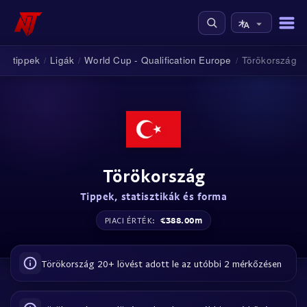
oci tippek
Ligák
World Cup - Qualification Europe
Törökország
/
/
/
Törökország
Tippek, statisztikák és forma
€388.00m
PIACI ÉRTÉK:
Törökország 20+ lövést adott le az utóbbi 2 mérkőzésen