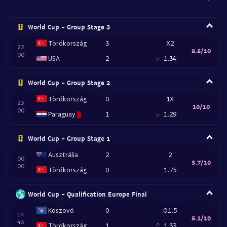
World Cup - Group Stage 3
Törökország
3
X2
22
8.5/10
00
USA
2
1.34
World Cup - Group Stage 2
Törökország
0
1X
23
10/10
00
Paraguay
1
1.29
World Cup - Group Stage 1
Ausztrália
2
2
00
5.7/10
00
Törökország
0
1.75
World Cup - Qualification Europe Final
Koszovó
0
O1.5
14
5.1/10
45
Törökország
1
1.33