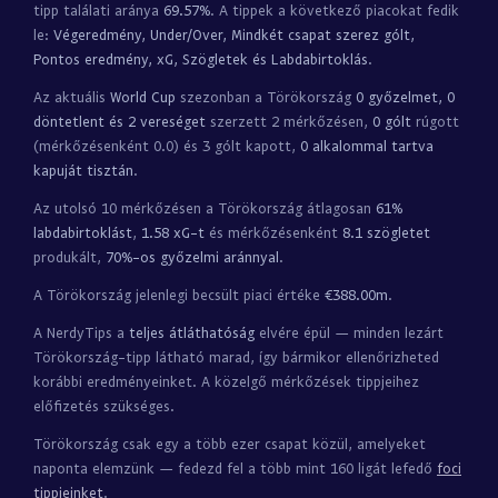
tipp találati aránya
69.57%
. A tippek a következő piacokat fedik
le:
Végeredmény, Under/Over, Mindkét csapat szerez gólt,
Pontos eredmény, xG, Szögletek és Labdabirtoklás
.
Az aktuális
World Cup
szezonban a Törökország
0 győzelmet, 0
döntetlent és 2 vereséget
szerzett 2 mérkőzésen,
0 gólt
rúgott
(mérkőzésenként 0.0) és 3 gólt kapott,
0 alkalommal tartva
kapuját tisztán
.
Az utolsó 10 mérkőzésen a Törökország átlagosan
61%
labdabirtoklást
,
1.58 xG-t
és mérkőzésenként
8.1 szögletet
produkált,
70%-os győzelmi aránnyal
.
A Törökország jelenlegi becsült piaci értéke
€388.00m
.
A NerdyTips a
teljes átláthatóság
elvére épül — minden lezárt
Törökország-tipp látható marad, így bármikor ellenőrizheted
korábbi eredményeinket. A közelgő mérkőzések tippjeihez
előfizetés szükséges.
Törökország csak egy a több ezer csapat közül, amelyeket
naponta elemzünk — fedezd fel a több mint 160 ligát lefedő
foci
tippjeinket
.