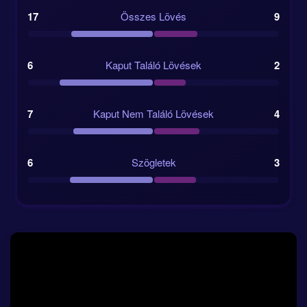
17
Összes Lövés
9
6
Kaput Találó Lövések
2
7
Kaput Nem Találó Lövések
4
6
Szögletek
3