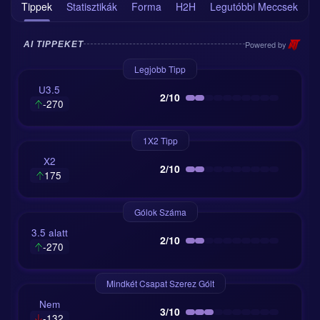
Tippek
Statisztikák
Forma
H2H
Legutóbbi Meccsek
T
Powered by
AI TIPPEKET
Legjobb Tipp
U3.5
2/10
-270
1X2 Tipp
X2
2/10
175
Gólok Száma
3.5 alatt
2/10
-270
Mindkét Csapat Szerez Gólt
Nem
3/10
-132