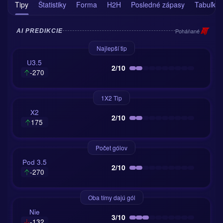
Tipy
Štatistiky
Forma
H2H
Posledné zápasy
Tabuľka
Poháňané
AI PREDIKCIE
Najlepší tip
U3.5
2/10
-270
1X2 Tip
X2
2/10
175
Počet gólov
Pod 3.5
2/10
-270
Oba tímy dajú gól
Nie
3/10
-132