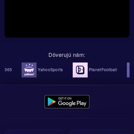
Dôverujú nám:
l365
YahooSports
PlanetFootball