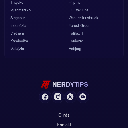
Thajsko
Filipíny
Mjanmarsko
FC BW Linz
Singapur
Wacker Innsbruck
Indonézia
Forest Green
Vietnam
Halifax T
Kambodža
Hvidovre
Malajzia
Esbjerg
NERDYTIPS
O nás
Kontakt