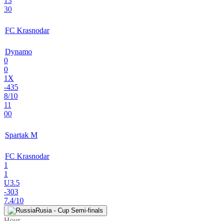
13
30
FC Krasnodar
Dynamo
0
0
1X
-435
8/10
11
00
Spartak M
FC Krasnodar
1
1
U3.5
-303
7.4/10
Rusia - Cup Semi-finals
Hour