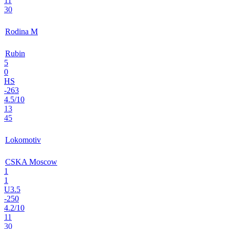
11
30
Rodina M
Rubin
5
0
HS
-263
4.5/10
13
45
Lokomotiv
CSKA Moscow
1
1
U3.5
-250
4.2/10
11
30