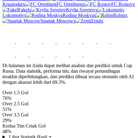
Krasnodar
x
FC Orenburg
x
FC Rostov
x
Fakel
x
Krylia Sovetov
x
Lokomotiv
x
Rodina Moskva
x
Rubin
x
Spartak Moscow
x
Zenit
x
Prediksi Cup Rusia
Di halaman ini Anda dapat melihat analisis dan prediksi untuk Cup
Rusia. Data statistik, performa tim, dan riwayat pertandingan
terakhir diperhitungkan, dan prediksi dibuat secara otomatis oleh AI
dengan akurasi lebih dari 69.3%.
Over 1.5 Gol
76%
Over 2.5 Gol
51%
Over 3.5 Gol
29%
Kedua Tim Cetak Gol
48%
Lihat Statistik Hasil