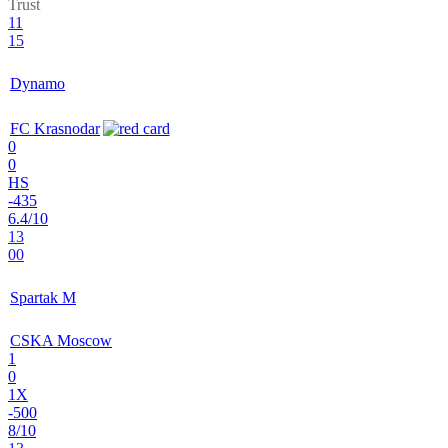
Trust
11
15
Dynamo
FC Krasnodar
0
0
HS
-435
6.4/10
13
00
Spartak M
CSKA Moscow
1
0
1X
-500
8/10