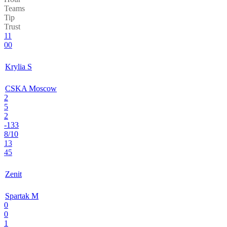
Teams
Tip
Trust
11
00
Krylia S
CSKA Moscow
2
5
2
-133
8/10
13
45
Zenit
Spartak M
0
0
1