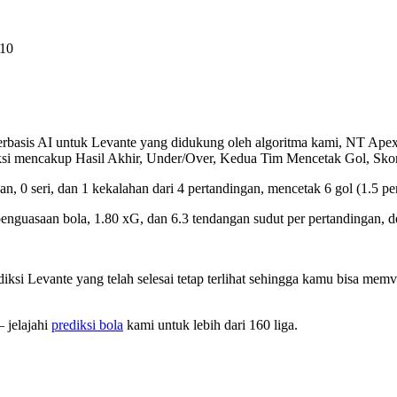
/10
erbasis AI untuk Levante yang didukung oleh algoritma kami,
NT Ape
iksi mencakup
Hasil Akhir, Under/Over, Kedua Tim Mencetak Gol, Sko
n, 0 seri, dan 1 kekalahan
dari 4 pertandingan, mencetak
6 gol
(1.5 pe
enguasaan bola
,
1.80 xG
, dan
6.3 tendangan sudut
per pertandingan, 
si Levante yang telah selesai tetap terlihat sehingga kamu bisa memve
— jelajahi
prediksi bola
kami untuk lebih dari 160 liga.