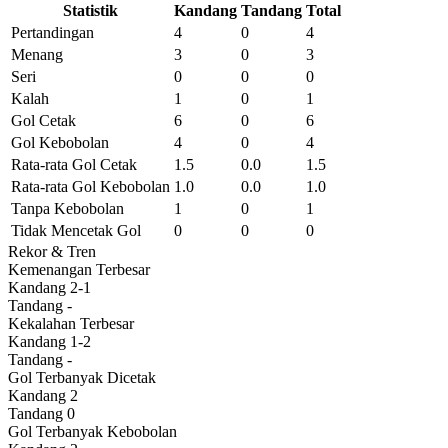
Statistik
Kandang
Tandang
Total
Pertandingan
4
0
4
Menang
3
0
3
Seri
0
0
0
Kalah
1
0
1
Gol Cetak
6
0
6
Gol Kebobolan
4
0
4
Rata-rata Gol Cetak
1.5
0.0
1.5
Rata-rata Gol Kebobolan
1.0
0.0
1.0
Tanpa Kebobolan
1
0
1
Tidak Mencetak Gol
0
0
0
Rekor & Tren
Kemenangan Terbesar
Kandang
2-1
Tandang
-
Kekalahan Terbesar
Kandang
1-2
Tandang
-
Gol Terbanyak Dicetak
Kandang
2
Tandang
0
Gol Terbanyak Kebobolan