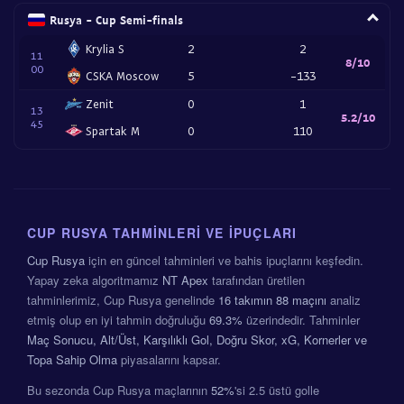
Rusya - Cup Semi-finals
Krylia S
2
2
11
8/10
00
CSKA Moscow
5
-133
Zenit
0
1
13
5.2/10
45
Spartak M
0
110
CUP RUSYA TAHMINLERI VE İPUÇLARI
Cup Rusya
için en güncel tahminleri ve bahis ipuçlarını keşfedin.
Yapay zeka algoritmamız
NT Apex
tarafından üretilen
tahminlerimiz, Cup Rusya genelinde
16 takımın
88 maçını
analiz
etmiş olup en iyi tahmin doğruluğu
69.3%
üzerindedir. Tahminler
Maç Sonucu, Alt/Üst, Karşılıklı Gol, Doğru Skor, xG, Kornerler ve
Topa Sahip Olma
piyasalarını kapsar.
Bu sezonda Cup Rusya maçlarının
52%
'si 2.5 üstü golle