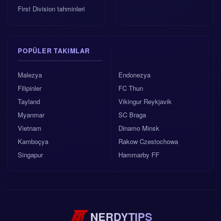
First Division tahminleri
POPÜLER TAKIMLAR
Malezya
Endonezya
Filipinler
FC Thun
Tayland
Vikingur Reykjavik
Myanmar
SC Braga
Vietnam
Dinamo Minsk
Kamboçya
Rakow Czestochowa
Singapur
Hammarby FF
NERDYTIPS