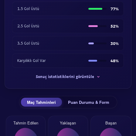
1.5 Gol Üstü
77%
2.5 Gol Üstü
52%
3.5 Gol Üstü
30%
Karşılıklı Gol Var
48%
Sonuç istatistiklerini görüntüle
Maç Tahminleri
Puan Durumu & Form
Tahmin Edilen
Yaklaşan
Başarı