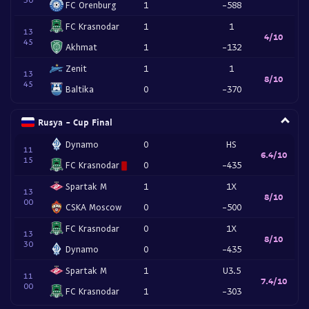
FC Orenburg
1
-588
FC Krasnodar
1
1
13
4/10
45
Akhmat
1
-132
Zenit
1
1
13
8/10
45
Baltika
0
-370
Rusya - Cup Final
Dynamo
0
HS
11
6.4/10
15
FC Krasnodar
0
-435
Spartak M
1
1X
13
8/10
00
CSKA Moscow
0
-500
FC Krasnodar
0
1X
13
8/10
30
Dynamo
0
-435
Spartak M
1
U3.5
11
7.4/10
00
FC Krasnodar
1
-303