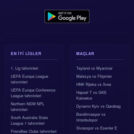
EN IYI LIGLER
MAÇLAR
1. Lig tahminleri
Tayland vs Myanmar
UEFA Europa League
Malezya vs Filipinler
tahminleri
HNK Rijeka vs Ilves
UEFA Europa Conference
Hapoel T vs GKS
League tahminleri
Katowice
Northern NSW NPL
Dynamo Kyiv vs Qarabag
tahminleri
Bandirmaspor vs
South Australia State
Istanbulspor
League 1 tahminleri
Sivasspor vs Esenler E
Friendlies Clubs tahminleri