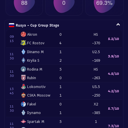
88
0
69.3%
Rusya - Cup Group Stage
Akron
0
HS
09
5.2/10
15
FC Rostov
4
-370
Dinamo M
1
U2.5
11
3.9/10
30
Krylia S
2
-169
Rodina M
5
HS
11
4.5/10
30
Rubin
0
-263
Lokomotiv
1
U3.5
13
4.2/10
45
CSKA Moscow
1
-250
Fakel
0
X2
11
5.7/10
30
Dynamo
1
-385
Spartak M
5
1
11
7.3/10
30