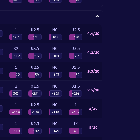
1
U2.5
NO
U2.5
4.4/10
167
-120
107
-120
X2
U3.5
NO
U3.5
4.2/10
-102
-313
-108
-313
1
U2.5
NO
U2.5
5.3/10
-102
-159
-123
-159
2
O1.5
NO
O1.5
2.5/10
365
-294
-139
-294
1
U2.5
NO
1
8/10
-109
-139
-118
-109
1
U2.5
NO
1X
8/10
-109
-182
-149
-455