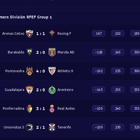
mera División RFEF Group 1
1
:
1
Arenas Getxo
Racing F
167
210
185
2
:
0
Barakaldo
Merida AD
-128
245
350
4
:
0
Pontevedra
Athletic II
-102
235
300
2
:
0
Guadalajara
Arenteiro
-143
255
355
3
:
1
Ponferradina
Real Aviles
-109
240
355
2
:
1
Unionistas S
Tenerife
-109
230
325