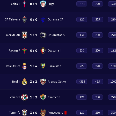
0
:
1
Celta II
Lugo
-132
270
350
0
:
0
CF Talavera
Ourense CF
120
235
240
1
:
1
Merida AD
Unionistas S
130
250
240
0
:
0
Racing F
Osasuna II
200
270
142
1
:
4
Real Aviles
Barakaldo
225
220
160
3
:
3
Real II
Arenas Getxo
-333
435
100
1
:
2
Zamora
Cacereno
120
230
240
3
:
0
Tenerife
Pontevedra
110
230
300