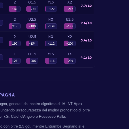
2
O1.5
YES
X2
7.7/10
160
-278
-122
-213
2
U2.5
NO
U2.5
7.4/10
205
-189
-139
-189
2
U2.5
NO
X2
3.4/10
190
-154
-112
-200
1
O1.5
YES
1X
4.1/10
125
-286
-116
-294
SPAGNA
agna
, generati dal nostro algoritmo di IA,
NT Apex
.
ungendo un'accuratezza del miglior pronostico di oltre
o, xG, Calci d'Angolo e Possesso Palla
.
so con oltre 2.5 gol, mentre Entrambe Segnano si è