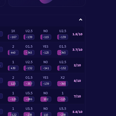
1X
U2.5
NO
U2.5
1.5/10
-167
-139
-115
-139
2
O1.5
YES
O1.5
3.7/10
440
-345
-125
-345
1
U2.5
NO
U2.5
2/10
1
430
-132
-141
-132
2
O1.5
YES
X2
8/10
123
-357
-139
-345
1
U3.5
NO
1
7/10
-125
-286
102
-125
1
U3.5
NO
U3.5
5.8/10
-122
-238
110
-238