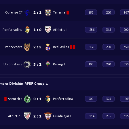
2
:
1
Ourense CF
Tenerife
185
220
167
1
:
0
Ponferradina
Athletic II
-286
345
900
2
:
2
Pontevedra
Real Aviles
-130
250
350
3
:
2
Unionistas S
Racing F
100
290
320
mera División RFEF Group 1
0
:
1
Arenteiro
Ponferradina
900
375
-26
2
:
1
Athletic II
Guadalajara
-114
255
315