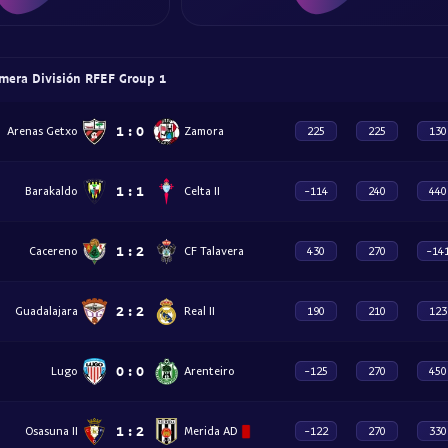
mera División RFEF Group 1
1
:
0
Arenas Getxo
Zamora
225
225
130
1
:
1
Barakaldo
Celta II
-114
240
440
1
:
2
Cacereno
CF Talavera
430
270
-14
2
:
2
Guadalajara
Real II
190
210
123
0
:
0
Lugo
Arenteiro
-125
270
450
1
:
2
Osasuna II
Merida AD
-122
270
330