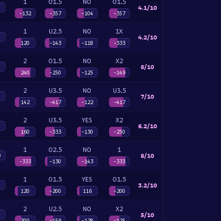
1
O1.5
NO
O1.5
4.1/10
-132
-357
-104
-357
1
U2.5
NO
1X
4.2/10
120
-143
-118
-333
2
O1.5
NO
X2
8/10
240
-250
-125
-149
2
U3.5
NO
U3.5
7/10
142
-417
-122
-417
2
U3.5
YES
X2
6.2/10
160
-333
-130
-250
1
O2.5
NO
1
8/10
0
-333
-130
-143
-333
1
O1.5
YES
O1.5
3.2/10
120
-200
116
-200
2
U2.5
NO
X2
5/10
300
-159
-128
-125