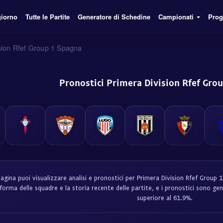
giorno
Tutte le Partite
Generatore di Schedine
Campionati
Prog
sion Rfef Group 1 Spagna
Pronostici Primera Division Rfef Gro
agina puoi visualizzare analisi e pronostici per Primera Division Rfef Group 
a forma delle squadre e la storia recente delle partite, e i pronostici sono 
superiore al 61.9%.