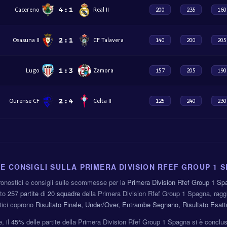
4
:
1
Cacereno
Real II
200
235
160
2
:
1
Osasuna II
CF Talavera
140
200
205
1
:
3
Lugo
Zamora
157
205
190
2
:
4
Ourense CF
Celta II
125
240
230
 E CONSIGLI SULLA PRIMERA DIVISION RFEF GROUP 1 
pronostici e consigli sulle scommesse per la
Primera Division Rfef Group 1 Sp
ato
257 partite
di
20 squadre
della Primera Division Rfef Group 1 Spagna, raggi
stici coprono
Risultato Finale, Under/Over, Entrambe Segnano, Risultato Esatt
, il
45%
delle partite della Primera Division Rfef Group 1 Spagna si è conclu