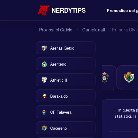
NERDYTIPS
Pronostico del 
Pronostici Calcio
Campionati
Primera Divi
/
/
Arenas Getxo
Arenteiro
Athletic II
Barakaldo
In questa p
CF Talavera
statistici, l
Cacereno