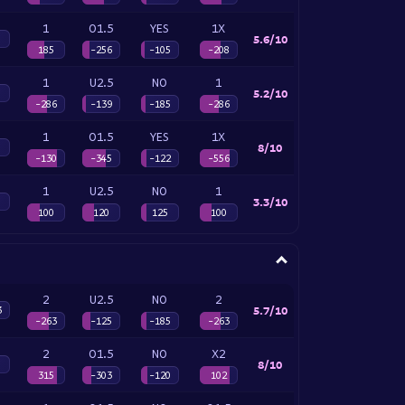
1
O1.5
YES
1X
5.6/10
185
-256
-105
-208
1
U2.5
NO
1
5.2/10
-286
-139
-185
-286
1
O1.5
YES
1X
8/10
-130
-345
-122
-556
1
U2.5
NO
1
3.3/10
100
120
125
100
2
U2.5
NO
2
5.7/10
3
-263
-125
-185
-263
2
O1.5
NO
X2
8/10
315
-303
-120
102