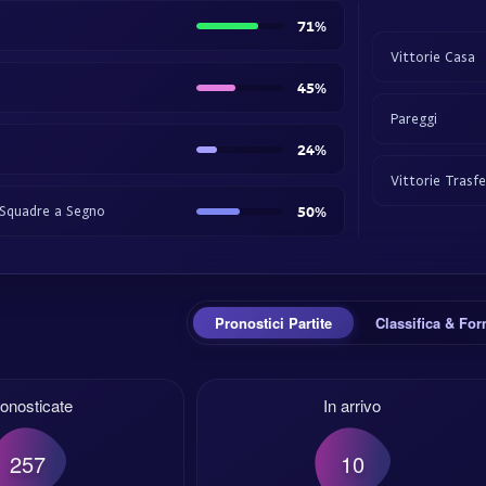
71%
Vittorie Casa
45%
Pareggi
24%
Vittorie Trasf
 Squadre a Segno
50%
Pronostici Partite
Classifica & Fo
onosticate
In arrivo
257
10