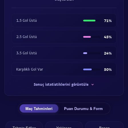
1.5 Gol Üstü
71%
2.5 Gol Üstü
45%
3.5 Gol Üstü
24%
Karşılıklı Gol Var
50%
Sonuç istatistiklerini görüntüle
Maç Tahminleri
Puan Durumu & Form
Tahmin Edilen
Yaklaşan
Başarı