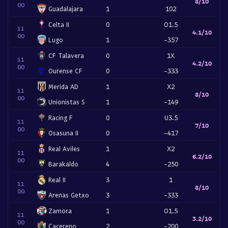
8/10
00
Guadalajara
1
102
Celta II
0
O1.5
11
4.1/10
00
Lugo
1
-357
CF Talavera
0
1X
11
4.2/10
00
Ourense CF
0
-333
Merida AD
1
X2
11
8/10
00
Unionistas S
1
-149
Racing F
0
U3.5
11
7/10
00
Osasuna II
0
-417
Real Aviles
1
X2
11
6.2/10
00
Barakaldo
4
-250
Real II
3
1
11
8/10
00
Arenas Getxo
3
-333
Zamora
1
O1.5
11
3.2/10
00
Cacereno
2
-200