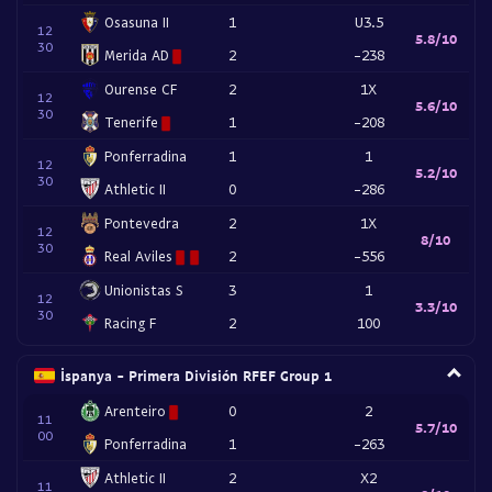
Osasuna II
1
U3.5
12
5.8/10
30
Merida AD
2
-238
Ourense CF
2
1X
12
5.6/10
30
Tenerife
1
-208
Ponferradina
1
1
12
5.2/10
30
Athletic II
0
-286
Pontevedra
2
1X
12
8/10
30
Real Aviles
2
-556
Unionistas S
3
1
12
3.3/10
30
Racing F
2
100
İspanya - Primera División RFEF Group 1
Arenteiro
0
2
11
5.7/10
00
Ponferradina
1
-263
Athletic II
2
X2
11