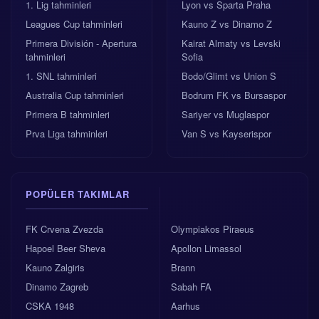
1. Lig tahminleri
Lyon vs Sparta Praha
Leagues Cup tahminleri
Kauno Z vs Dinamo Z
Primera División - Apertura
Kairat Almaty vs Levski
tahminleri
Sofia
1. SNL tahminleri
Bodo/Glimt vs Union S
Australia Cup tahminleri
Bodrum FK vs Bursaspor
Primera B tahminleri
Sariyer vs Muglaspor
Prva Liga tahminleri
Van S vs Kayserispor
POPÜLER TAKIMLAR
FK Crvena Zvezda
Olympiakos Piraeus
Hapoel Beer Sheva
Apollon Limassol
Kauno Zalgiris
Brann
Dinamo Zagreb
Sabah FA
CSKA 1948
Aarhus