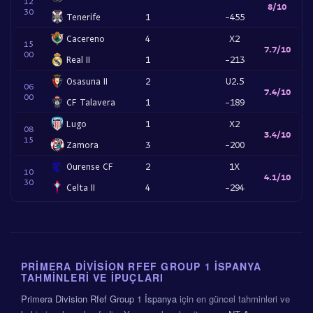
12
8/10
30
Tenerife
1
-455
Cacereno
4
X2
15
7.7/10
00
Real II
1
-213
Osasuna II
2
U2.5
06
7.4/10
00
CF Talavera
1
-189
Lugo
1
X2
08
3.4/10
15
Zamora
3
-200
Ourense CF
2
1X
10
4.1/10
30
Celta II
4
-294
PRIMERA DIVISION RFEF GROUP 1 İSPANYA
TAHMINLERI VE İPUÇLARI
Primera Division Rfef Group 1 İspanya
için en güncel tahminleri ve