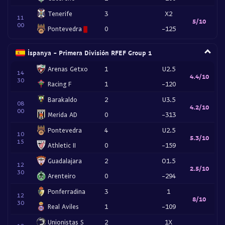
Tenerife
3
X2
11
5/10
00
Pontevedra
0
-125
İspanya - Primera División RFEF Group 1
Arenas Getxo
1
U2.5
14
4.4/10
30
Racing F
1
-120
Barakaldo
2
U3.5
08
4.2/10
00
Merida AD
0
-313
Pontevedra
4
U2.5
10
5.3/10
15
Athletic II
0
-159
Guadalajara
2
O1.5
12
2.5/10
30
Arenteiro
0
-294
Ponferradina
3
1
12
8/10
30
Real Aviles
1
-109
Unionistas S
2
1X