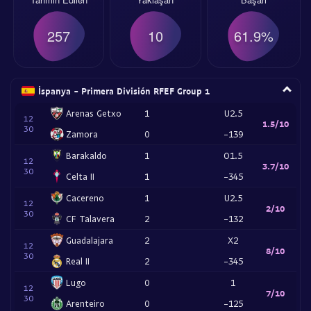
257
10
61.9%
İspanya - Primera División RFEF Group 1
Arenas Getxo
1
U2.5
12
1.5/10
30
Zamora
0
-139
Barakaldo
1
O1.5
12
3.7/10
30
Celta II
1
-345
Cacereno
1
U2.5
12
2/10
30
CF Talavera
2
-132
Guadalajara
2
X2
12
8/10
30
Real II
2
-345
Lugo
0
1
12
7/10
30
Arenteiro
0
-125