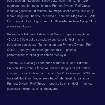
bahis ipuçlarını keşfedin. Yapay zeka algoritmamız
NT Apex
tarafından üretilen tahminlerimiz, Primera Division Rfef Group 1
İspanya genelinde
20 takımın
257 maçını
analiz etmiş olup en iyi
tahmin doğruluğu
61.9%
üzerindedir. Tahminler
Maç Sonucu, Alt/
Üst, Karşılıklı Gol, Doğru Skor, xG, Kornerler ve Topa Sahip Olma
piyasalarını kapsar.
Bu sezonda Primera Division Rfef Group 1 İspanya maçlarının
45%
'si 2.5 üstü golle sonuçlanırken, Karşılıklı Gol maçların
50%
'sinde gerçekleşti. Tamamlanan tüm Primera Division Rfef
Group 1 İspanya tahminleri görünür kalır — geçmiş
performansımızı dilediğiniz zaman inceleyin.
Tenerife, 76 puanla şu anda puan durumunun lideri. Primera
Division Rfef Group 1 İspanya, oldukça dengeli bir gol üretimi
sunuyor. Ev sahibi takımlar maçların %47'ini kazanıyor, %28'i ise
beraberlikle bitiyor.
Yapay zeka futbol tahminlerimiz
yalnızca
Primera Division Rfef Group 1 İspanya ile sınırlı değil — dünya
genelinde 160'tan fazla ligi kapsıyoruz.