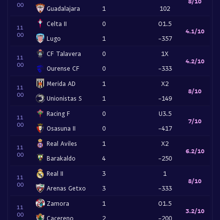
8/10
00
Guadalajara
1
102
Celta II
0
O1.5
11
4.1/10
00
Lugo
1
-357
CF Talavera
0
1X
11
4.2/10
00
Ourense CF
0
-333
Merida AD
1
X2
11
8/10
00
Unionistas S
1
-149
Racing F
0
U3.5
11
7/10
00
Osasuna II
0
-417
Real Aviles
1
X2
11
6.2/10
00
Barakaldo
4
-250
Real II
3
1
11
8/10
00
Arenas Getxo
3
-333
Zamora
1
O1.5
11
3.2/10
00
Cacereno
2
-200