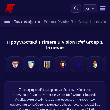
φαίρου
Πρωταθλήματα
Primera Division Rfef Group 1 Ισπανία
/
/
Προγνωστικά Primera Division Rfef Group 1
Ισπανία
Σε αυτή τη σελίδα μπορείτε να δείτε αναλύσεις και
προγνωστικά για το Primera Division Rfef Group 1 Ισπανία.
Λαμβάνονται υπόψη στατιστικά δεδομένα, η φόρμα των
ομάδων και το πρόσφατο ιστορικό αγώνων, ενώ οι προβλέψεις
παράγονται αυτόματα από AI με ακρίβεια άνω του 61.9%.