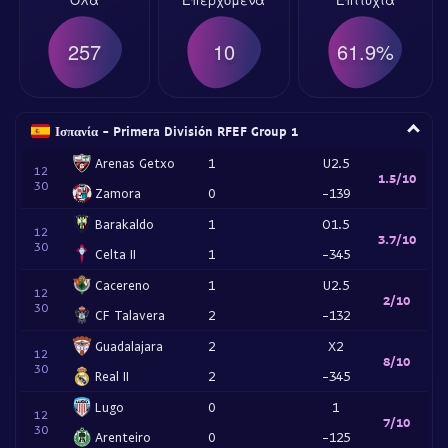
257
10
61.9%
Ισπανία - Primera División RFEF Group 1
Arenas Getxo
1
U2.5
12
1.5/10
30
Zamora
0
-139
Barakaldo
1
O1.5
12
3.7/10
30
Celta II
1
-345
Cacereno
1
U2.5
12
2/10
30
CF Talavera
2
-132
Guadalajara
2
X2
12
8/10
30
Real II
2
-345
Lugo
0
1
12
7/10
30
Arenteiro
0
-125