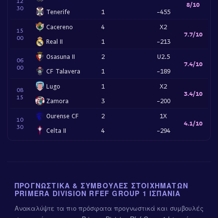
12
8/10
30
Tenerife
1
-455
Cacereno
4
X2
15
7.7/10
00
Real II
1
-213
Osasuna II
2
U2.5
06
7.4/10
00
CF Talavera
1
-189
Lugo
1
X2
08
3.4/10
15
Zamora
3
-200
Ourense CF
2
1X
10
4.1/10
30
Celta II
4
-294
ΠΡΟΓΝΩΣΤΙΚΆ & ΣΥΜΒΟΥΛΈΣ ΣΤΟΙΧΗΜΆΤΩΝ
PRIMERA DIVISION RFEF GROUP 1 ΙΣΠΑΝΊΑ
Ανακαλύψτε τα πιο πρόσφατα προγνωστικά και συμβουλές