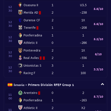
Osasuna II
1
U3.5
12
5.8/10
30
Merida AD
2
-238
Ourense CF
2
1X
12
5.6/10
30
Tenerife
1
-208
Ponferradina
1
1
12
5.2/10
30
Athletic II
0
-286
Pontevedra
2
1X
12
8/10
30
Real Aviles
2
-556
Unionistas S
3
1
12
3.3/10
30
Racing F
2
100
Ισπανία - Primera División RFEF Group 1
Arenteiro
0
2
11
5.7/10
00
Ponferradina
1
-263
Athletic II
2
X2
11