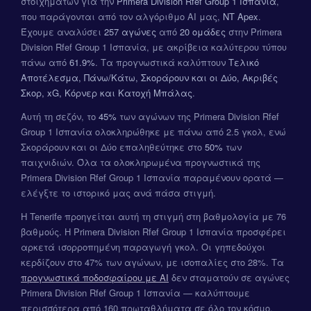
στοιχημάτων για την
Primera Division Rfef Group 1 Ισπανία
,
που παράγονται από τον αλγόριθμο AI μας,
NT Apex
.
Έχουμε αναλύσει
257 αγώνες
από
20 ομάδες
στην Primera
Division Rfef Group 1 Ισπανία, με ακρίβεια καλύτερου τύπου
πάνω από
61.9%
. Τα προγνωστικά καλύπτουν
Τελικό
Αποτέλεσμα, Πάνω/Κάτω, Σκοράρουν και οι Δύο, Ακριβές
Σκορ, xG, Κόρνερ και Κατοχή Μπάλας
.
Αυτή τη σεζόν, το
45%
των αγώνων της Primera Division Rfef
Group 1 Ισπανία ολοκληρώθηκε με πάνω από 2.5 γκολ, ενώ
Σκοράρουν και οι Δύο επαληθεύτηκε στο
50%
των
παιχνιδιών. Όλα τα ολοκληρωμένα προγνωστικά της
Primera Division Rfef Group 1 Ισπανία παραμένουν ορατά —
ελέγξτε το ιστορικό μας ανά πάσα στιγμή.
Η Tenerife προηγείται αυτή τη στιγμή στη βαθμολογία με 76
βαθμούς. Η Primera Division Rfef Group 1 Ισπανία προσφέρει
αρκετά ισορροπημένη παραγωγή γκολ. Οι γηπεδούχοι
κερδίζουν στο 47% των αγώνων, με ισοπαλίες στο 28%. Τα
προγνωστικά ποδοσφαίρου με AI
δεν σταματούν σε αγώνες
Primera Division Rfef Group 1 Ισπανία — καλύπτουμε
περισσότερα από 160 πρωταθλήματα σε όλο τον κόσμο.