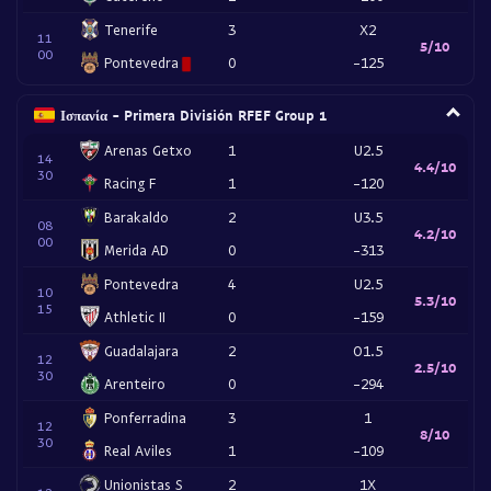
Tenerife
3
X2
11
5/10
00
Pontevedra
0
-125
Ισπανία - Primera División RFEF Group 1
Arenas Getxo
1
U2.5
14
4.4/10
30
Racing F
1
-120
Barakaldo
2
U3.5
08
4.2/10
00
Merida AD
0
-313
Pontevedra
4
U2.5
10
5.3/10
15
Athletic II
0
-159
Guadalajara
2
O1.5
12
2.5/10
30
Arenteiro
0
-294
Ponferradina
3
1
12
8/10
30
Real Aviles
1
-109
Unionistas S
2
1X