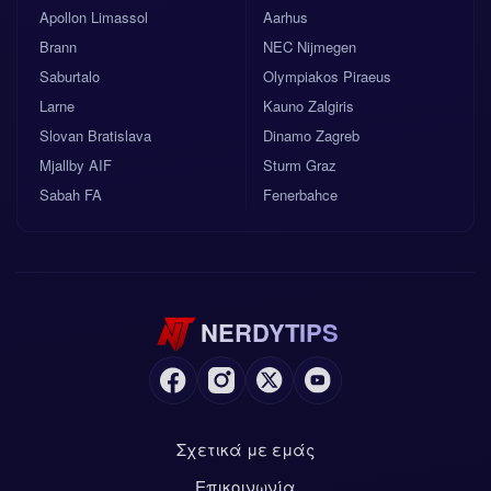
Apollon Limassol
Aarhus
Brann
NEC Nijmegen
Saburtalo
Olympiakos Piraeus
Larne
Kauno Zalgiris
Slovan Bratislava
Dinamo Zagreb
Mjallby AIF
Sturm Graz
Sabah FA
Fenerbahce
NERDYTIPS
Σχετικά με εμάς
Επικοινωνία