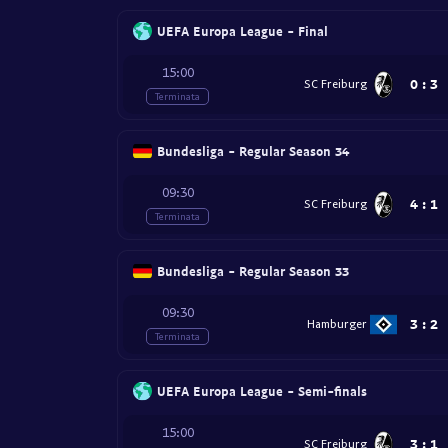
UEFA Europa League - Final
15:00
0
:
3
SC Freiburg
Terminata
Bundesliga - Regular Season 34
09:30
4
:
1
SC Freiburg
Terminata
Bundesliga - Regular Season 33
09:30
3
:
2
Hamburger
Terminata
UEFA Europa League - Semi-finals
15:00
3
:
1
SC Freiburg