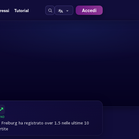
Accedi
ressi
Tutorial
END
 Freiburg ha registrato over 1.5 nelle ultime 10
rtite