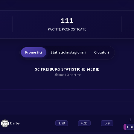
111
PARTITE PRONOSTICATE
Pronostici
Statistiche stagionali
Giocatori
SC FREIBURG STATISTICHE MEDIE
Ultime 10 partite
1
Derby
1.98
4.25
3.9
1.98