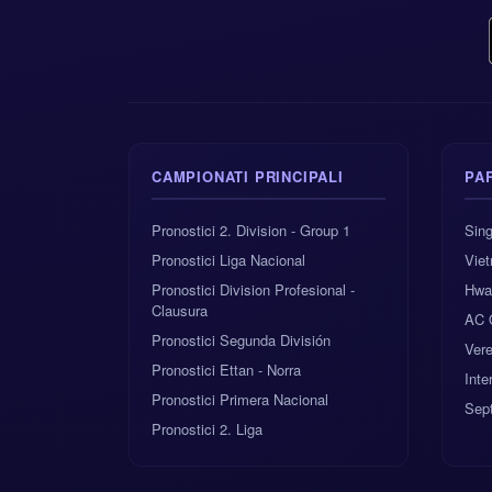
CAMPIONATI PRINCIPALI
PA
Pronostici 2. Division - Group 1
Sing
Pronostici Liga Nacional
Vie
Pronostici Division Profesional -
Hwa
Clausura
AC 
Pronostici Segunda División
Ver
Pronostici Ettan - Norra
Inte
Pronostici Primera Nacional
Sep
Pronostici 2. Liga