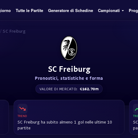
giorno
Tutte le Partite
Generatore di Schedine
Campionati
Prog
/
SC Freiburg
SC Freiburg
Pronostici, statistiche e forma
€162.70m
VALORE DI MERCATO:
TREND
TR
SC Freiburg ha subito almeno 1 gol nelle ultime 10
SC
partite
pa