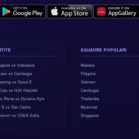
RTITE
SQUADRE POPOLARI
apore vs Indonesia
Malesia
tnam vs Cambogia
Filippine
seong vs Seoul E
Vietnam
Oulu vs HJK Helsinki
Cambogia
es Rivne vs Dynamo Kyiv
Thailandia
r S vs San Carlos
Myanmar
temvri vs CSKA Sofia
Singapore