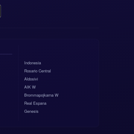
Indonesia
Rosario Central
Aldosivi
AIK W
Brommapojkarna W
Real Espana
Genesis