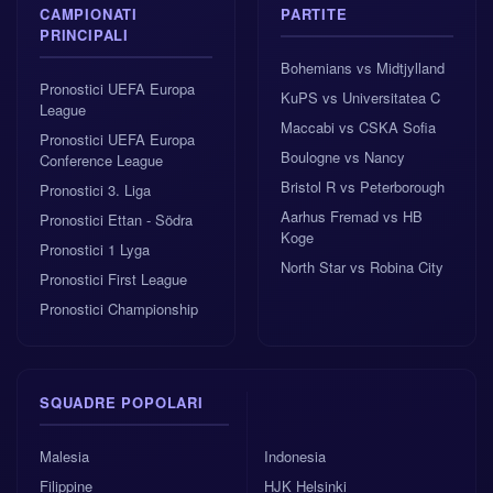
CAMPIONATI
PARTITE
PRINCIPALI
Bohemians vs Midtjylland
Pronostici UEFA Europa
KuPS vs Universitatea C
League
Maccabi vs CSKA Sofia
Pronostici UEFA Europa
Boulogne vs Nancy
Conference League
Bristol R vs Peterborough
Pronostici 3. Liga
Aarhus Fremad vs HB
Pronostici Ettan - Södra
Koge
Pronostici 1 Lyga
North Star vs Robina City
Pronostici First League
Pronostici Championship
SQUADRE POPOLARI
Malesia
Indonesia
Filippine
HJK Helsinki