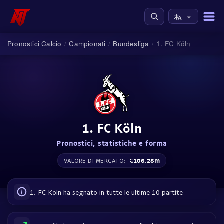
Pronostici Calcio
Campionati
Bundesliga
1. FC Köln
/
/
/
1. FC Köln
Pronostici, statistiche e forma
€106.28m
VALORE DI MERCATO:
1. FC Köln ha segnato in tutte le ultime 10 partite