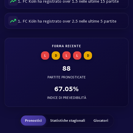
1. FC Köln ha registrato over 1.5 nelle ultime 15 partite
1. FC Köln ha registrato over 2.5 nelle ultime 5 partite
FORMA RECENTE
L
D
L
L
D
88
PARTITE PRONOSTICATE
67.05%
INDICE DI PREVEDIBILITÀ
Pronostici
Statistiche stagionali
Giocatori